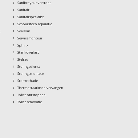
›
Sanibroyeur verstopt
›
Sanitair
›
Sanitairspecialist
›
Schoorsteen reparatie
›
g
Sealskin
›
Servicemonteur
›
Sphinx
›
Stankoverlast
›
Stelrad
›
Storingsdienst
›
Storingsmonteur
›
Stormschade
›
Thermostaatknop vervangen
›
Toilet ontstoppen
›
Toilet renovatie