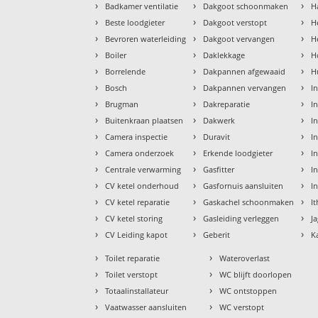
›
›
›
Badkamer ventilatie
Dakgoot schoonmaken
H
›
›
›
Beste loodgieter
Dakgoot verstopt
H
›
›
›
Bevroren waterleiding
Dakgoot vervangen
H
›
›
›
Boiler
Daklekkage
H
›
›
›
Borrelende
Dakpannen afgewaaid
H
›
›
›
Bosch
Dakpannen vervangen
I
›
›
›
Brugman
Dakreparatie
I
›
›
›
Buitenkraan plaatsen
Dakwerk
I
›
›
›
Camera inspectie
Duravit
I
›
›
›
Camera onderzoek
Erkende loodgieter
In
›
›
›
Centrale verwarming
Gasfitter
In
›
›
›
CV ketel onderhoud
Gasfornuis aansluiten
I
›
›
›
CV ketel reparatie
Gaskachel schoonmaken
I
›
›
›
CV ketel storing
Gasleiding verleggen
J
›
›
›
CV Leiding kapot
Geberit
K
›
›
Toilet reparatie
Wateroverlast
›
›
Toilet verstopt
WC blijft doorlopen
›
›
Totaalinstallateur
WC ontstoppen
›
›
Vaatwasser aansluiten
WC verstopt