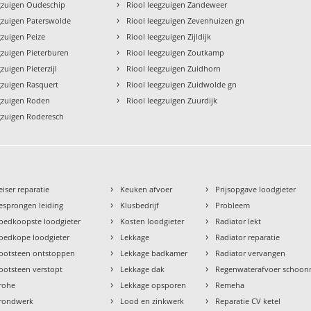
›
egzuigen Oudeschip
Riool leegzuigen Zandeweer
›
gzuigen Paterswolde
Riool leegzuigen Zevenhuizen gn
›
gzuigen Peize
Riool leegzuigen Zijldijk
›
gzuigen Pieterburen
Riool leegzuigen Zoutkamp
›
zuigen Pieterzijl
Riool leegzuigen Zuidhorn
›
gzuigen Rasquert
Riool leegzuigen Zuidwolde gn
›
egzuigen Roden
Riool leegzuigen Zuurdijk
gzuigen Roderesch
›
›
eiser reparatie
Keuken afvoer
Prijsopgave loodgieter
›
›
esprongen leiding
Klusbedrijf
Probleem
›
›
oedkoopste loodgieter
Kosten loodgieter
Radiator lekt
›
›
oedkope loodgieter
Lekkage
Radiator reparatie
›
›
ootsteen ontstoppen
Lekkage badkamer
Radiator vervangen
›
›
ootsteen verstopt
Lekkage dak
Regenwaterafvoer schoo
›
›
rohe
Lekkage opsporen
Remeha
›
›
rondwerk
Lood en zinkwerk
Reparatie CV ketel