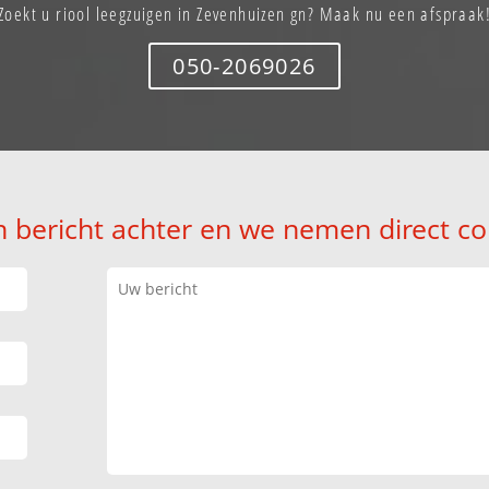
Zoekt u riool leegzuigen in Zevenhuizen gn? Maak nu een afspraak
050-2069026
n bericht achter en we nemen direct co