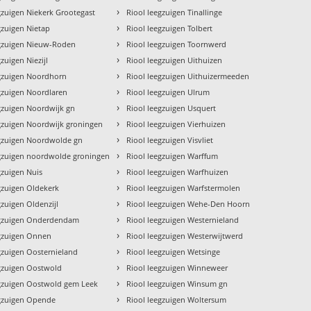
›
gzuigen Niekerk Grootegast
Riool leegzuigen Tinallinge
›
gzuigen Nietap
Riool leegzuigen Tolbert
›
egzuigen Nieuw-Roden
Riool leegzuigen Toornwerd
›
zuigen Niezijl
Riool leegzuigen Uithuizen
›
egzuigen Noordhorn
Riool leegzuigen Uithuizermeeden
›
gzuigen Noordlaren
Riool leegzuigen Ulrum
›
gzuigen Noordwijk gn
Riool leegzuigen Usquert
›
gzuigen Noordwijk groningen
Riool leegzuigen Vierhuizen
›
egzuigen Noordwolde gn
Riool leegzuigen Visvliet
›
egzuigen noordwolde groningen
Riool leegzuigen Warffum
›
gzuigen Nuis
Riool leegzuigen Warfhuizen
›
gzuigen Oldekerk
Riool leegzuigen Warfstermolen
›
gzuigen Oldenzijl
Riool leegzuigen Wehe-Den Hoorn
›
egzuigen Onderdendam
Riool leegzuigen Westernieland
›
egzuigen Onnen
Riool leegzuigen Westerwijtwerd
›
gzuigen Oosternieland
Riool leegzuigen Wetsinge
›
egzuigen Oostwold
Riool leegzuigen Winneweer
›
egzuigen Oostwold gem Leek
Riool leegzuigen Winsum gn
›
egzuigen Opende
Riool leegzuigen Woltersum