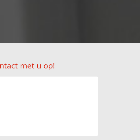
!
ntact met u op!