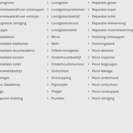
›
›
ansgrohe
Loodgieter
Reparatie geiser
›
›
emelwaterafvoer ontstoppen
Loodgieterproblemen
Reparatie kraan
›
›
emelwaterafvoer verstopt
Loodgietersbedrijf
Reparatie toilet
›
›
ogedruk reiniging
Loodgieterservice
Reparatie verwarming
›
›
uppe
Loodgieterswerk
Reparatie vloerverwarmin
›
›
nstallateur
Mosa
Riolering ontstoppen
›
›
nstallatie badkamer
Nefit
Rioleringswerk
›
›
nstallatie douchecabine
Offerte loodgieter
Riool detectie
›
›
nstallatie keuken
Onderhoudsbedrijf
Riool inspectie
›
›
stallatie toilet
Onderhoudsmonteur
Riool leegzuigen
›
›
stallatiebedrijf
Ontluchten
Riool lekkage
›
›
ntergas
Ontstopping
Riool onderhoud
›
›
tho Daalderop
Pijpsnijder
Riool ontluchten
›
›
aga
Plieger
Riool ontstoppen
›
›
apotte riolering
Plumber
Riool reiniging