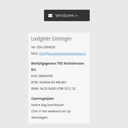
Versturen »
Loodgieter Groningen
Tel: 050-2069026
Mail:
info@loodgietergroningenbv.nl
Bedrijfsgegevens TRD Multidiensten
B.V.
KVK: 88068749
BTW: NL8644.93.496.B01
IBAN: NL50 INGB 0798 5512 32
Openingstijden
Iedere dag bereikbaar!
Ook in het weekend en op
feestdagen