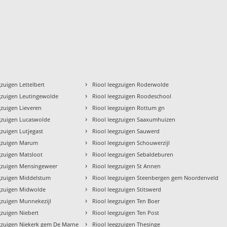
›
gzuigen Lettelbert
Riool leegzuigen Roderwolde
›
gzuigen Leutingewolde
Riool leegzuigen Roodeschool
›
gzuigen Lieveren
Riool leegzuigen Rottum gn
›
egzuigen Lucaswolde
Riool leegzuigen Saaxumhuizen
›
gzuigen Lutjegast
Riool leegzuigen Sauwerd
›
egzuigen Marum
Riool leegzuigen Schouwerzijl
›
gzuigen Matsloot
Riool leegzuigen Sebaldeburen
›
egzuigen Mensingeweer
Riool leegzuigen St Annen
›
egzuigen Middelstum
Riool leegzuigen Steenbergen gem Noordenveld
›
egzuigen Midwolde
Riool leegzuigen Stitswerd
›
gzuigen Munnekezijl
Riool leegzuigen Ten Boer
›
gzuigen Niebert
Riool leegzuigen Ten Post
›
egzuigen Niekerk gem De Marne
Riool leegzuigen Thesinge