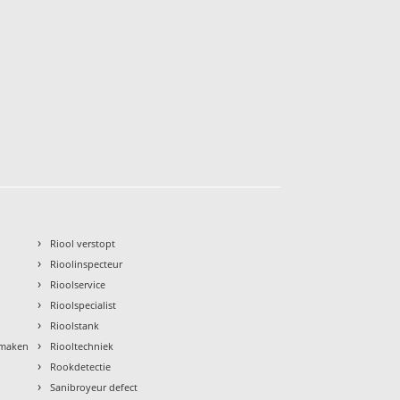
›
Riool verstopt
›
Rioolinspecteur
›
Rioolservice
›
Rioolspecialist
›
Rioolstank
›
nmaken
Riooltechniek
›
Rookdetectie
›
Sanibroyeur defect