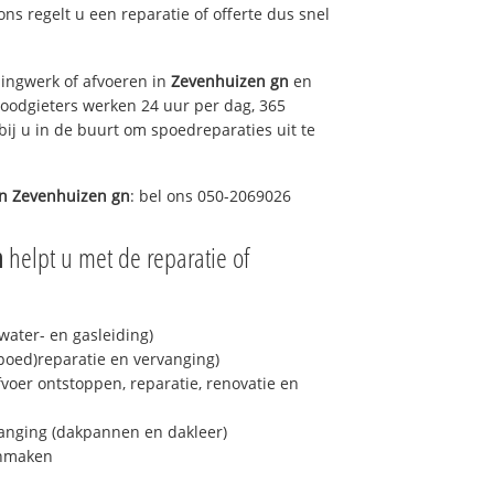
 ons regelt u een reparatie of offerte dus snel
ingwerk of afvoeren in
Zevenhuizen gn
en
loodgieters werken 24 uur per dag, 365
bij u in de buurt om spoedreparaties uit te
in
Zevenhuizen gn
: bel ons 050-2069026
n
helpt u met de reparatie of
ater- en gasleiding)
spoed)reparatie en vervanging)
fvoer ontstoppen, reparatie, renovatie en
anging (dakpannen en dakleer)
onmaken