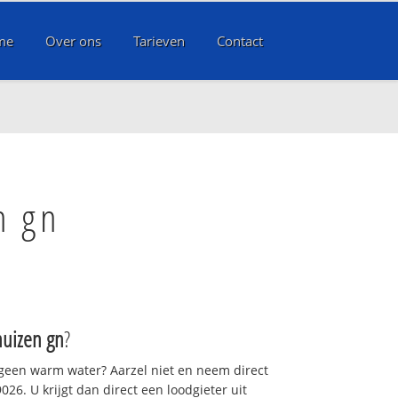
me
Over ons
Tarieven
Contact
n gn
uizen gn
?
 geen warm water? Aarzel niet en neem direct
26. U krijgt dan direct een loodgieter uit