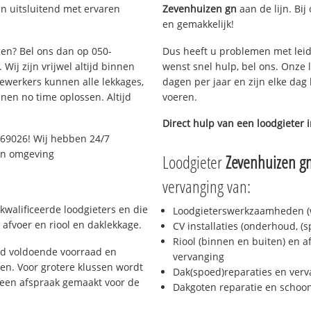
n uitsluitend met ervaren
Zevenhuizen gn
aan de lijn. Bij
en gemakkelijk!
gen? Bel ons dan op 050-
Dus heeft u problemen met leid
Wij zijn vrijwel altijd binnen
wenst snel hulp, bel ons. Onze 
ewerkers kunnen alle lekkages,
dagen per jaar en zijn elke dag 
en no time oplossen. Altijd
voeren.
Direct hulp van een loodgieter 
069026! Wij hebben 24/7
 en omgeving
Loodgieter
Zevenhuizen g
vervanging van:
kwalificeerde loodgieters en die
Loodgieterswerkzaamheden (w
afvoer en riool en daklekkage.
CV installaties (onderhoud, (
Riool (binnen en buiten) en a
jd voldoende voorraad en
vervanging
n. Voor grotere klussen wordt
Dak(spoed)reparaties en verv
 een afspraak gemaakt voor de
Dakgoten reparatie en scho