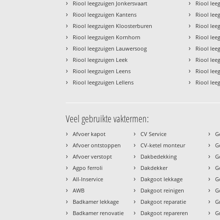
›
›
Riool leegzuigen Jonkersvaart
Riool le
›
›
Riool leegzuigen Kantens
Riool lee
›
›
Riool leegzuigen Kloosterburen
Riool lee
›
›
Riool leegzuigen Kornhorn
Riool lee
›
›
Riool leegzuigen Lauwersoog
Riool leeg
›
›
Riool leegzuigen Leek
Riool lee
›
›
Riool leegzuigen Leens
Riool le
›
›
Riool leegzuigen Lellens
Riool lee
Veel gebruikte vaktermen:
›
›
›
Afvoer kapot
CV Service
G
›
›
›
Afvoer ontstoppen
CV-ketel monteur
G
›
›
›
Afvoer verstopt
Dakbedekking
G
›
›
›
Agpo ferroli
Dakdekker
G
›
›
›
All-Inservice
Dakgoot lekkage
G
›
›
›
AWB
Dakgoot reinigen
G
›
›
›
Badkamer lekkage
Dakgoot reparatie
G
›
›
›
Badkamer renovatie
Dakgoot repareren
G