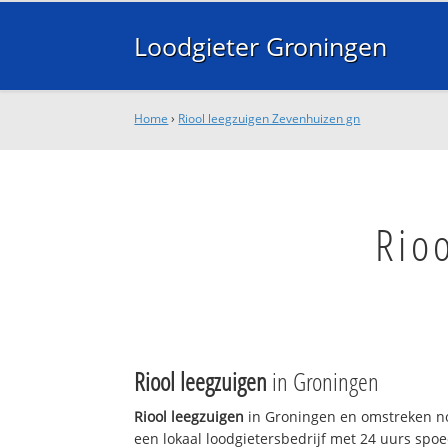
Loodgieter Groningen
Home
›
Riool leegzuigen Zevenhuizen gn
Rio
Riool leegzuigen
in Groningen
Riool leegzuigen
in Groningen en omstreken no
een lokaal loodgietersbedrijf met 24 uurs sp