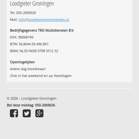
Loodgieter Groningen
Tel: 050-2069026
Mail:
info@loodgietergroningenbv.nl
Bedrijfsgegevens TRD Multidiensten B.V.
KVK: 88068749
BTW: NL8644.93.496.B01
IBAN: NL50 INGB 0798 5512 32
Openingstijden
Iedere dag bereikbaar!
Ook in het weekend en op feestdagen
© 2026 - Loodgieter Groningen
Bel deze middag
:
050-2069026