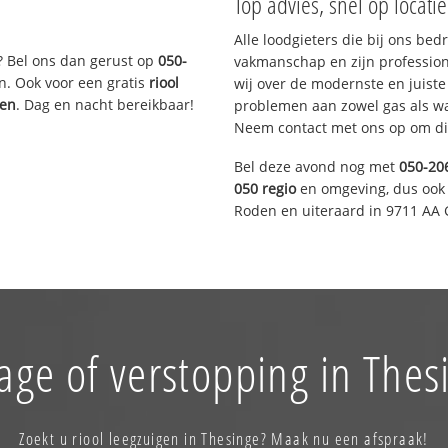
Top advies, snel op locati
Alle loodgieters die bij ons be
? Bel ons dan gerust op
050-
vakmanschap en zijn profession
n. Ook voor een gratis
riool
wij over de modernste en juist
gen
. Dag en nacht bereikbaar!
problemen aan zowel gas als wat
Neem contact met ons op om di
Bel deze avond nog met
050-20
050 regio
en omgeving, dus ook 
Roden en uiteraard in 9711 AA 
age of verstopping in Thes
Zoekt u riool leegzuigen in Thesinge? Maak nu een afspraak!