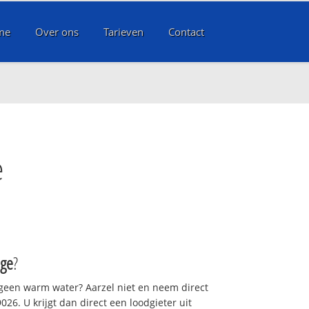
me
Over ons
Tarieven
Contact
e
nge
?
 geen warm water? Aarzel niet en neem direct
26. U krijgt dan direct een loodgieter uit