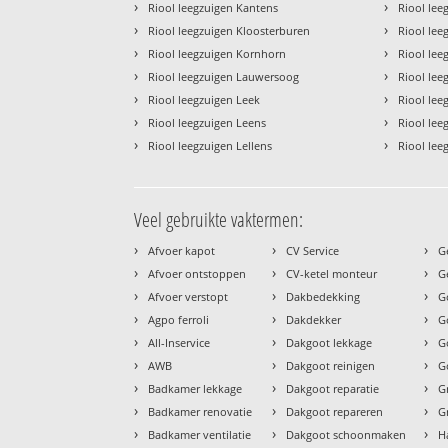
›
›
Riool leegzuigen Kantens
Riool lee
›
›
Riool leegzuigen Kloosterburen
Riool lee
›
›
Riool leegzuigen Kornhorn
Riool lee
›
›
Riool leegzuigen Lauwersoog
Riool leeg
›
›
Riool leegzuigen Leek
Riool lee
›
›
Riool leegzuigen Leens
Riool le
›
›
Riool leegzuigen Lellens
Riool lee
Veel gebruikte vaktermen:
›
›
›
Afvoer kapot
CV Service
G
›
›
›
Afvoer ontstoppen
CV-ketel monteur
G
›
›
›
Afvoer verstopt
Dakbedekking
G
›
›
›
Agpo ferroli
Dakdekker
G
›
›
›
All-Inservice
Dakgoot lekkage
G
›
›
›
AWB
Dakgoot reinigen
G
›
›
›
Badkamer lekkage
Dakgoot reparatie
G
›
›
›
Badkamer renovatie
Dakgoot repareren
G
›
›
›
Badkamer ventilatie
Dakgoot schoonmaken
H