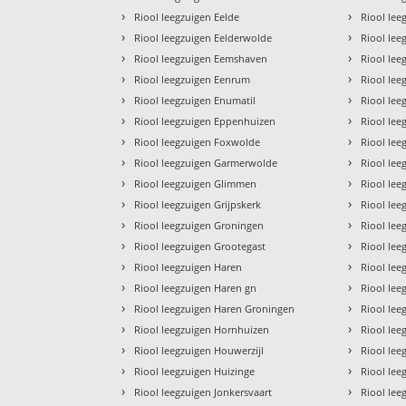
›
›
Riool leegzuigen Eelde
Riool lee
›
›
Riool leegzuigen Eelderwolde
Riool le
›
›
Riool leegzuigen Eemshaven
Riool leeg
›
›
Riool leegzuigen Eenrum
Riool le
›
›
Riool leegzuigen Enumatil
Riool lee
›
›
Riool leegzuigen Eppenhuizen
Riool lee
›
›
Riool leegzuigen Foxwolde
Riool lee
›
›
Riool leegzuigen Garmerwolde
Riool le
›
›
Riool leegzuigen Glimmen
Riool le
›
›
Riool leegzuigen Grijpskerk
Riool lee
›
›
Riool leegzuigen Groningen
Riool lee
›
›
Riool leegzuigen Grootegast
Riool lee
›
›
Riool leegzuigen Haren
Riool le
›
›
Riool leegzuigen Haren gn
Riool le
›
›
Riool leegzuigen Haren Groningen
Riool lee
›
›
Riool leegzuigen Hornhuizen
Riool le
›
›
Riool leegzuigen Houwerzijl
Riool le
›
›
Riool leegzuigen Huizinge
Riool le
›
›
Riool leegzuigen Jonkersvaart
Riool le