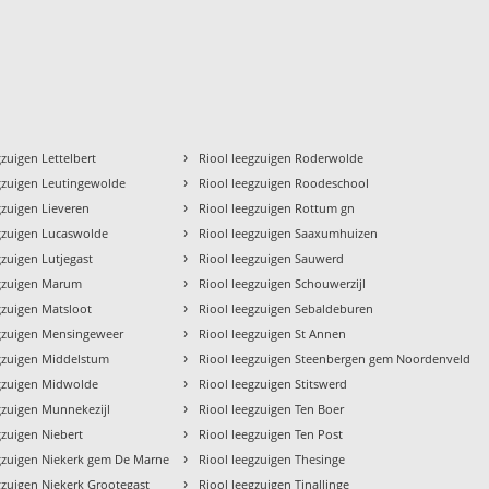
›
gzuigen Lettelbert
Riool leegzuigen Roderwolde
›
gzuigen Leutingewolde
Riool leegzuigen Roodeschool
›
gzuigen Lieveren
Riool leegzuigen Rottum gn
›
egzuigen Lucaswolde
Riool leegzuigen Saaxumhuizen
›
gzuigen Lutjegast
Riool leegzuigen Sauwerd
›
egzuigen Marum
Riool leegzuigen Schouwerzijl
›
gzuigen Matsloot
Riool leegzuigen Sebaldeburen
›
egzuigen Mensingeweer
Riool leegzuigen St Annen
›
egzuigen Middelstum
Riool leegzuigen Steenbergen gem Noordenveld
›
egzuigen Midwolde
Riool leegzuigen Stitswerd
›
gzuigen Munnekezijl
Riool leegzuigen Ten Boer
›
gzuigen Niebert
Riool leegzuigen Ten Post
›
egzuigen Niekerk gem De Marne
Riool leegzuigen Thesinge
›
gzuigen Niekerk Grootegast
Riool leegzuigen Tinallinge