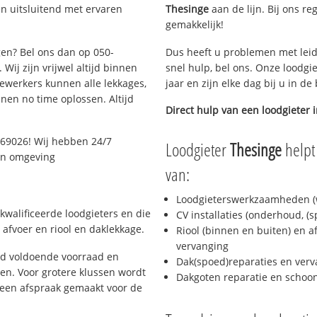
n uitsluitend met ervaren
Thesinge
aan de lijn. Bij ons re
gemakkelijk!
gen? Bel ons dan op 050-
Dus heeft u problemen met leid
Wij zijn vrijwel altijd binnen
snel hulp, bel ons. Onze loodgi
ewerkers kunnen alle lekkages,
jaar en zijn elke dag bij u in d
en no time oplossen. Altijd
Direct hulp van een loodgieter 
069026! Wij hebben 24/7
Loodgieter
Thesinge
helpt
 en omgeving
van:
Loodgieterswerkzaamheden (w
kwalificeerde loodgieters en die
CV installaties (onderhoud, (
afvoer en riool en daklekkage.
Riool (binnen en buiten) en a
vervanging
jd voldoende voorraad en
Dak(spoed)reparaties en verv
n. Voor grotere klussen wordt
Dakgoten reparatie en scho
 een afspraak gemaakt voor de