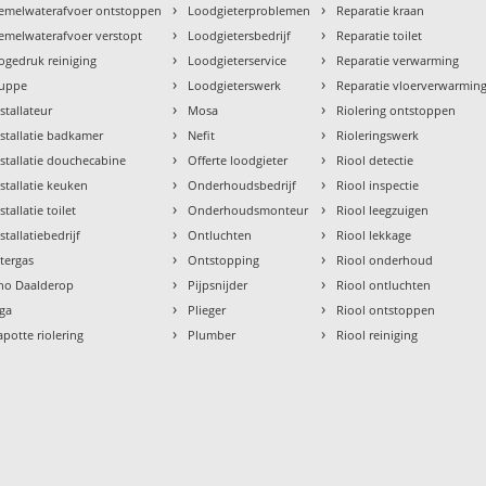
›
›
emelwaterafvoer ontstoppen
Loodgieterproblemen
Reparatie kraan
›
›
emelwaterafvoer verstopt
Loodgietersbedrijf
Reparatie toilet
›
›
ogedruk reiniging
Loodgieterservice
Reparatie verwarming
›
›
uppe
Loodgieterswerk
Reparatie vloerverwarmin
›
›
nstallateur
Mosa
Riolering ontstoppen
›
›
nstallatie badkamer
Nefit
Rioleringswerk
›
›
nstallatie douchecabine
Offerte loodgieter
Riool detectie
›
›
nstallatie keuken
Onderhoudsbedrijf
Riool inspectie
›
›
stallatie toilet
Onderhoudsmonteur
Riool leegzuigen
›
›
stallatiebedrijf
Ontluchten
Riool lekkage
›
›
ntergas
Ontstopping
Riool onderhoud
›
›
tho Daalderop
Pijpsnijder
Riool ontluchten
›
›
aga
Plieger
Riool ontstoppen
›
›
apotte riolering
Plumber
Riool reiniging