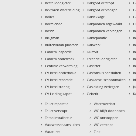
›
›
›
Beste loodgieter
Dakgoot verstopt
H
›
›
›
Bevroren waterleiding
Dakgoot vervangen
H
›
›
›
Boiler
Daklekkage
H
›
›
›
Borrelende
Dakpannen afgewaaid
H
›
›
›
Bosch
Dakpannen vervangen
I
›
›
›
Brugman
Dakreparatie
I
›
›
›
Buitenkraan plaatsen
Dakwerk
I
›
›
›
Camera inspectie
Duravit
I
›
›
›
Camera onderzoek
Erkende loodgieter
In
›
›
›
Centrale verwarming
Gasfitter
In
›
›
›
CV ketel onderhoud
Gasfornuis aansluiten
I
›
›
›
CV ketel reparatie
Gaskachel schoonmaken
I
›
›
›
CV ketel storing
Gasleiding verleggen
J
›
›
›
CV Leiding kapot
Geberit
K
›
›
Toilet reparatie
Wateroverlast
›
›
Toilet verstopt
WC blijft doorlopen
›
›
Totaalinstallateur
WC ontstoppen
›
›
Vaatwasser aansluiten
WC verstopt
›
›
Vacatures
Zink