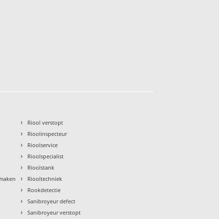
›
Riool verstopt
›
Rioolinspecteur
›
Rioolservice
›
Rioolspecialist
›
Rioolstank
›
nmaken
Riooltechniek
›
Rookdetectie
›
Sanibroyeur defect
›
Sanibroyeur verstopt