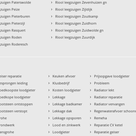
›
gzuigen Paterswolde
Riool leegzuigen Zevenhuizen gn
›
gzuigen Peize
Riool leegzuigen Zijldijk
›
gzuigen Pieterburen
Riool leegzuigen Zoutkamp
›
zuigen Pieterzijl
Riool leegzuigen Zuidhorn
›
gzuigen Rasquert
Riool leegzuigen Zuidwolde gn
›
egzuigen Roden
Riool leegzuigen Zuurdijk
gzuigen Roderesch
›
›
eiser reparatie
Keuken afvoer
Prijsopgave loodgieter
›
›
esprongen leiding
Klusbedrijf
Probleem
›
›
oedkoopste loodgieter
Kosten loodgieter
Radiator lekt
›
›
oedkope loodgieter
Lekkage
Radiator reparatie
›
›
ootsteen ontstoppen
Lekkage badkamer
Radiator vervangen
›
›
ootsteen verstopt
Lekkage dak
Regenwaterafvoer schoo
›
›
rohe
Lekkage opsporen
Remeha
›
›
rondwerk
Lood en zinkwerk
Reparatie CV ketel
›
›
ansgrohe
Loodgieter
Reparatie geiser