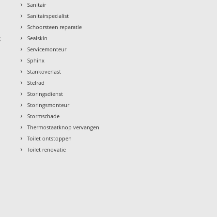
›
Sanitair
›
Sanitairspecialist
›
Schoorsteen reparatie
›
g
Sealskin
›
Servicemonteur
›
Sphinx
›
Stankoverlast
›
Stelrad
›
Storingsdienst
›
Storingsmonteur
›
Stormschade
›
Thermostaatknop vervangen
›
Toilet ontstoppen
›
Toilet renovatie