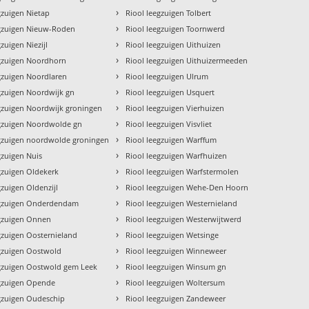
›
gzuigen Nietap
Riool leegzuigen Tolbert
›
egzuigen Nieuw-Roden
Riool leegzuigen Toornwerd
›
zuigen Niezijl
Riool leegzuigen Uithuizen
›
egzuigen Noordhorn
Riool leegzuigen Uithuizermeeden
›
gzuigen Noordlaren
Riool leegzuigen Ulrum
›
gzuigen Noordwijk gn
Riool leegzuigen Usquert
›
gzuigen Noordwijk groningen
Riool leegzuigen Vierhuizen
›
egzuigen Noordwolde gn
Riool leegzuigen Visvliet
›
egzuigen noordwolde groningen
Riool leegzuigen Warffum
›
gzuigen Nuis
Riool leegzuigen Warfhuizen
›
gzuigen Oldekerk
Riool leegzuigen Warfstermolen
›
gzuigen Oldenzijl
Riool leegzuigen Wehe-Den Hoorn
›
egzuigen Onderdendam
Riool leegzuigen Westernieland
›
egzuigen Onnen
Riool leegzuigen Westerwijtwerd
›
gzuigen Oosternieland
Riool leegzuigen Wetsinge
›
egzuigen Oostwold
Riool leegzuigen Winneweer
›
egzuigen Oostwold gem Leek
Riool leegzuigen Winsum gn
›
egzuigen Opende
Riool leegzuigen Woltersum
›
egzuigen Oudeschip
Riool leegzuigen Zandeweer