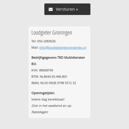
Versturen »
Loodgieter Groningen
Tel: 050-2069026
Mail:
info@loodgietergroningenbv.nl
Bedrijfsgegevens TRD Multidiensten
B.V.
KVK: 88068749
BTW: NL8644.93.496.B01
IBAN: NL50 INGB 0798 5512 32
Openingstijden
Iedere dag bereikbaar!
Ook in het weekend en op
feestdagen