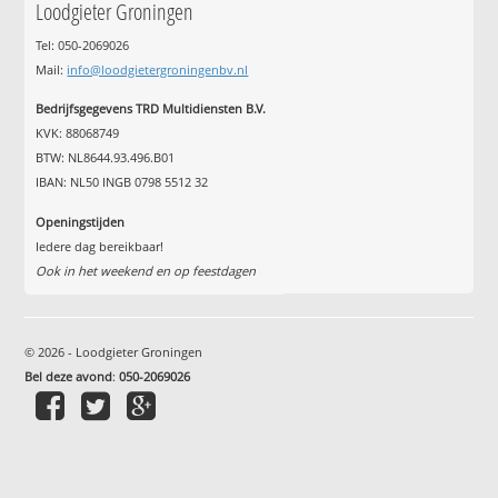
Loodgieter Groningen
Tel: 050-2069026
Mail:
info@loodgietergroningenbv.nl
Bedrijfsgegevens TRD Multidiensten B.V.
KVK: 88068749
BTW: NL8644.93.496.B01
IBAN: NL50 INGB 0798 5512 32
Openingstijden
Iedere dag bereikbaar!
Ook in het weekend en op feestdagen
© 2026 - Loodgieter Groningen
Bel deze avond
:
050-2069026