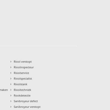
›
Riool verstopt
›
Rioolinspecteur
›
Rioolservice
›
Rioolspecialist
›
Rioolstank
›
nmaken
Riooltechniek
›
Rookdetectie
›
Sanibroyeur defect
›
Sanibroyeur verstopt