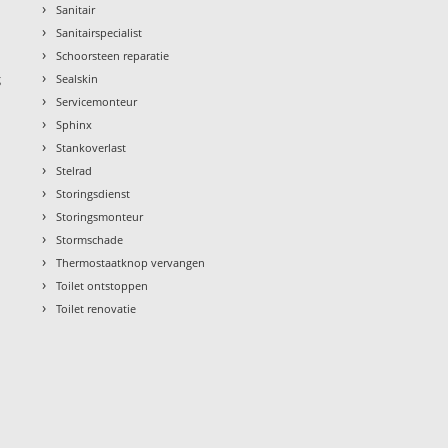
›
Sanitair
›
Sanitairspecialist
›
Schoorsteen reparatie
›
g
Sealskin
›
Servicemonteur
›
Sphinx
›
Stankoverlast
›
Stelrad
›
Storingsdienst
›
Storingsmonteur
›
Stormschade
›
Thermostaatknop vervangen
›
Toilet ontstoppen
›
Toilet renovatie