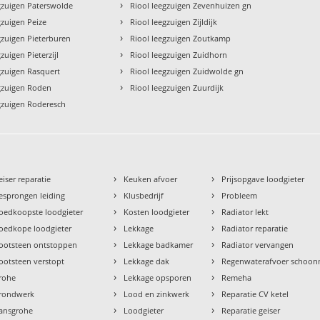
›
gzuigen Paterswolde
Riool leegzuigen Zevenhuizen gn
›
gzuigen Peize
Riool leegzuigen Zijldijk
›
gzuigen Pieterburen
Riool leegzuigen Zoutkamp
›
zuigen Pieterzijl
Riool leegzuigen Zuidhorn
›
gzuigen Rasquert
Riool leegzuigen Zuidwolde gn
›
egzuigen Roden
Riool leegzuigen Zuurdijk
gzuigen Roderesch
›
›
eiser reparatie
Keuken afvoer
Prijsopgave loodgieter
›
›
esprongen leiding
Klusbedrijf
Probleem
›
›
oedkoopste loodgieter
Kosten loodgieter
Radiator lekt
›
›
oedkope loodgieter
Lekkage
Radiator reparatie
›
›
ootsteen ontstoppen
Lekkage badkamer
Radiator vervangen
›
›
ootsteen verstopt
Lekkage dak
Regenwaterafvoer schoo
›
›
rohe
Lekkage opsporen
Remeha
›
›
rondwerk
Lood en zinkwerk
Reparatie CV ketel
›
›
ansgrohe
Loodgieter
Reparatie geiser