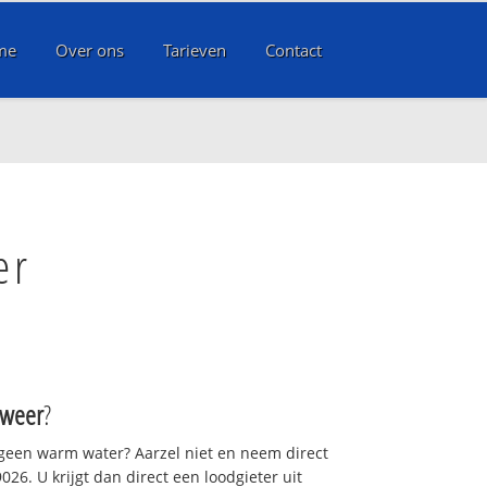
me
Over ons
Tarieven
Contact
er
weer
?
 geen warm water? Aarzel niet en neem direct
26. U krijgt dan direct een loodgieter uit