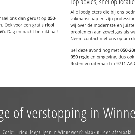
Top advies, snel op locati
Alle loodgieters die bij ons be
? Bel ons dan gerust op
050-
vakmanschap en zijn profession
n. Ook voor een gratis
riool
wij over de modernste en juist
gen
. Dag en nacht bereikbaar!
problemen aan zowel gas als wat
Neem contact met ons op om di
Bel deze avond nog met
050-20
050 regio
en omgeving, dus ook 
Roden en uiteraard in 9711 AA 
ge of verstopping in Winn
Zoekt u riool leegzuigen in Winneweer? Maak nu een afspraak!