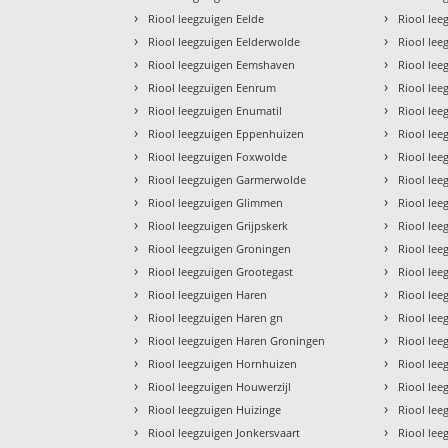
›
›
Riool leegzuigen Eelde
Riool lee
›
›
Riool leegzuigen Eelderwolde
Riool le
›
›
Riool leegzuigen Eemshaven
Riool leeg
›
›
Riool leegzuigen Eenrum
Riool le
›
›
Riool leegzuigen Enumatil
Riool lee
›
›
Riool leegzuigen Eppenhuizen
Riool lee
›
›
Riool leegzuigen Foxwolde
Riool lee
›
›
Riool leegzuigen Garmerwolde
Riool le
›
›
Riool leegzuigen Glimmen
Riool le
›
›
Riool leegzuigen Grijpskerk
Riool lee
›
›
Riool leegzuigen Groningen
Riool lee
›
›
Riool leegzuigen Grootegast
Riool lee
›
›
Riool leegzuigen Haren
Riool le
›
›
Riool leegzuigen Haren gn
Riool le
›
›
Riool leegzuigen Haren Groningen
Riool lee
›
›
Riool leegzuigen Hornhuizen
Riool le
›
›
Riool leegzuigen Houwerzijl
Riool le
›
›
Riool leegzuigen Huizinge
Riool le
›
›
Riool leegzuigen Jonkersvaart
Riool le