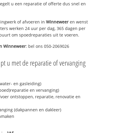
regelt u een reparatie of offerte dus snel en
ingwerk of afvoeren in
Winneweer
en wenst
eters werken 24 uur per dag, 365 dagen per
e buurt om spoedreparaties uit te voeren.
in
Winneweer
: bel ons 050-2069026
pt u met de reparatie of vervanging
ater- en gasleiding)
spoed)reparatie en vervanging)
fvoer ontstoppen, reparatie, renovatie en
anging (dakpannen en dakleer)
onmaken