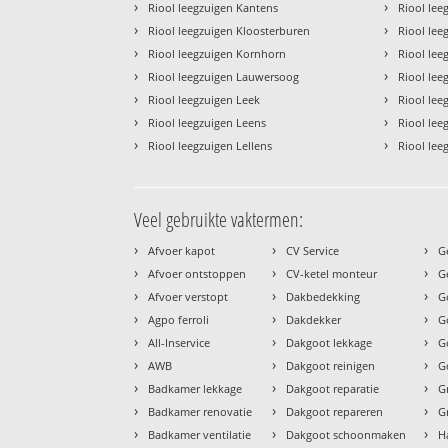
›
›
Riool leegzuigen Kantens
Riool lee
›
›
Riool leegzuigen Kloosterburen
Riool lee
›
›
Riool leegzuigen Kornhorn
Riool lee
›
›
Riool leegzuigen Lauwersoog
Riool leeg
›
›
Riool leegzuigen Leek
Riool lee
›
›
Riool leegzuigen Leens
Riool le
›
›
Riool leegzuigen Lellens
Riool lee
Veel gebruikte vaktermen:
›
›
›
Afvoer kapot
CV Service
G
›
›
›
Afvoer ontstoppen
CV-ketel monteur
G
›
›
›
Afvoer verstopt
Dakbedekking
G
›
›
›
Agpo ferroli
Dakdekker
G
›
›
›
All-Inservice
Dakgoot lekkage
G
›
›
›
AWB
Dakgoot reinigen
G
›
›
›
Badkamer lekkage
Dakgoot reparatie
G
›
›
›
Badkamer renovatie
Dakgoot repareren
G
›
›
›
Badkamer ventilatie
Dakgoot schoonmaken
H