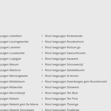
›
gzuigen Lettelbert
Riool leegzuigen Roderwolde
›
gzuigen Leutingewolde
Riool leegzuigen Roodeschool
›
gzuigen Lieveren
Riool leegzuigen Rottum gn
›
egzuigen Lucaswolde
Riool leegzuigen Saaxumhuizen
›
gzuigen Lutjegast
Riool leegzuigen Sauwerd
›
egzuigen Marum
Riool leegzuigen Schouwerzijl
›
gzuigen Matsloot
Riool leegzuigen Sebaldeburen
›
egzuigen Mensingeweer
Riool leegzuigen St Annen
›
egzuigen Middelstum
Riool leegzuigen Steenbergen gem Noordenveld
›
egzuigen Midwolde
Riool leegzuigen Stitswerd
›
gzuigen Munnekezijl
Riool leegzuigen Ten Boer
›
gzuigen Niebert
Riool leegzuigen Ten Post
›
egzuigen Niekerk gem De Marne
Riool leegzuigen Thesinge
›
gzuigen Niekerk Grootegast
Riool leegzuigen Tinallinge