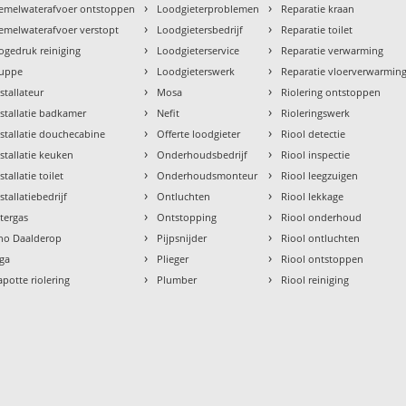
›
›
emelwaterafvoer ontstoppen
Loodgieterproblemen
Reparatie kraan
›
›
emelwaterafvoer verstopt
Loodgietersbedrijf
Reparatie toilet
›
›
ogedruk reiniging
Loodgieterservice
Reparatie verwarming
›
›
uppe
Loodgieterswerk
Reparatie vloerverwarmin
›
›
nstallateur
Mosa
Riolering ontstoppen
›
›
nstallatie badkamer
Nefit
Rioleringswerk
›
›
nstallatie douchecabine
Offerte loodgieter
Riool detectie
›
›
nstallatie keuken
Onderhoudsbedrijf
Riool inspectie
›
›
stallatie toilet
Onderhoudsmonteur
Riool leegzuigen
›
›
stallatiebedrijf
Ontluchten
Riool lekkage
›
›
ntergas
Ontstopping
Riool onderhoud
›
›
tho Daalderop
Pijpsnijder
Riool ontluchten
›
›
aga
Plieger
Riool ontstoppen
›
›
apotte riolering
Plumber
Riool reiniging