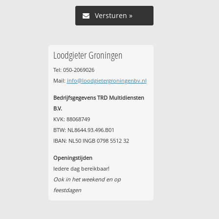
Versturen »
Loodgieter Groningen
Tel: 050-2069026
Mail:
info@loodgietergroningenbv.nl
Bedrijfsgegevens TRD Multidiensten
B.V.
KVK: 88068749
BTW: NL8644.93.496.B01
IBAN: NL50 INGB 0798 5512 32
Openingstijden
Iedere dag bereikbaar!
Ook in het weekend en op
feestdagen