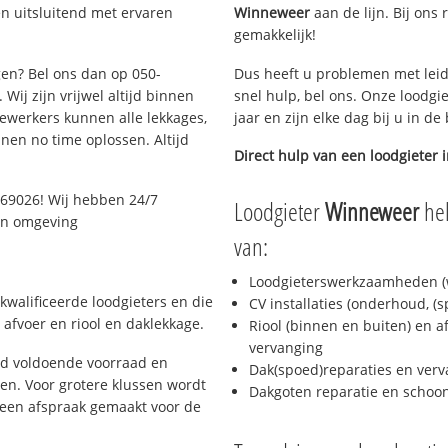
n uitsluitend met ervaren
Winneweer
aan de lijn. Bij ons 
gemakkelijk!
gen? Bel ons dan op 050-
Dus heeft u problemen met leid
Wij zijn vrijwel altijd binnen
snel hulp, bel ons. Onze loodgi
ewerkers kunnen alle lekkages,
jaar en zijn elke dag bij u in d
en no time oplossen. Altijd
Direct hulp van een loodgieter 
069026! Wij hebben 24/7
Loodgieter
Winneweer
hel
 en omgeving
van:
Loodgieterswerkzaamheden (w
kwalificeerde loodgieters en die
CV installaties (onderhoud, (
afvoer en riool en daklekkage.
Riool (binnen en buiten) en a
vervanging
jd voldoende voorraad en
Dak(spoed)reparaties en verv
n. Voor grotere klussen wordt
Dakgoten reparatie en scho
 een afspraak gemaakt voor de