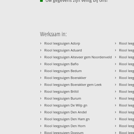
Uw gegevens zijn veilig bij ons!
Werkzaam in:
›
›
Riool leegzuigen Adorp
Riool lee
›
›
Riool leegzuigen Aduard
Riool lee
›
›
Riool leegzuigen Alteveer gem Noordenveld
Riool lee
›
›
Riool leegzuigen Baflo
Riool le
›
›
Riool leegzuigen Bedum
Riool lee
›
›
Riool leegzuigen Boerakker
Riool le
›
›
Riool leegzuigen Boerakker gem Leek
Riool lee
›
›
Riool leegzuigen Briltil
Riool le
›
›
Riool leegzuigen Burum
Riool le
›
›
Riool leegzuigen De Wilp gn
Riool le
›
›
Riool leegzuigen Den Andel
Riool lee
›
›
Riool leegzuigen Den Ham gn
Riool lee
›
›
Riool leegzuigen Den Horn
Riool le
›
›
Riool leegzuigen Doezum
Riool lee