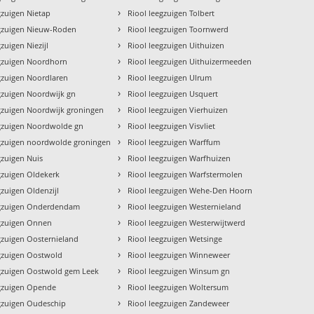
›
gzuigen Nietap
Riool leegzuigen Tolbert
›
egzuigen Nieuw-Roden
Riool leegzuigen Toornwerd
›
zuigen Niezijl
Riool leegzuigen Uithuizen
›
egzuigen Noordhorn
Riool leegzuigen Uithuizermeeden
›
gzuigen Noordlaren
Riool leegzuigen Ulrum
›
gzuigen Noordwijk gn
Riool leegzuigen Usquert
›
gzuigen Noordwijk groningen
Riool leegzuigen Vierhuizen
›
egzuigen Noordwolde gn
Riool leegzuigen Visvliet
›
egzuigen noordwolde groningen
Riool leegzuigen Warffum
›
gzuigen Nuis
Riool leegzuigen Warfhuizen
›
gzuigen Oldekerk
Riool leegzuigen Warfstermolen
›
gzuigen Oldenzijl
Riool leegzuigen Wehe-Den Hoorn
›
egzuigen Onderdendam
Riool leegzuigen Westernieland
›
egzuigen Onnen
Riool leegzuigen Westerwijtwerd
›
gzuigen Oosternieland
Riool leegzuigen Wetsinge
›
egzuigen Oostwold
Riool leegzuigen Winneweer
›
egzuigen Oostwold gem Leek
Riool leegzuigen Winsum gn
›
egzuigen Opende
Riool leegzuigen Woltersum
›
egzuigen Oudeschip
Riool leegzuigen Zandeweer