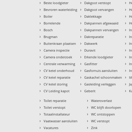
›
›
›
Beste loodgieter
Dakgoot verstopt
H
›
›
›
Bevroren waterleiding
Dakgoot vervangen
H
›
›
›
Boiler
Daklekkage
H
›
›
›
Borrelende
Dakpannen afgewaaid
H
›
›
›
Bosch
Dakpannen vervangen
I
›
›
›
Brugman
Dakreparatie
I
›
›
›
Buitenkraan plaatsen
Dakwerk
I
›
›
›
Camera inspectie
Duravit
I
›
›
›
Camera onderzoek
Erkende loodgieter
In
›
›
›
Centrale verwarming
Gasfitter
In
›
›
›
CV ketel onderhoud
Gasfornuis aansluiten
I
›
›
›
CV ketel reparatie
Gaskachel schoonmaken
I
›
›
›
CV ketel storing
Gasleiding verleggen
J
›
›
›
CV Leiding kapot
Geberit
K
›
›
Toilet reparatie
Wateroverlast
›
›
Toilet verstopt
WC blijft doorlopen
›
›
Totaalinstallateur
WC ontstoppen
›
›
Vaatwasser aansluiten
WC verstopt
›
›
Vacatures
Zink