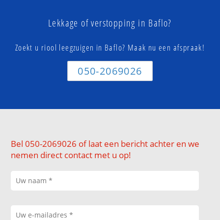
Lekkage of verstopping in Baflo?
Zoekt u riool leegzuigen in Baflo? Maak nu een afspraak!
050-2069026
Bel 050-2069026 of laat een bericht achter en we
nemen direct contact met u op!