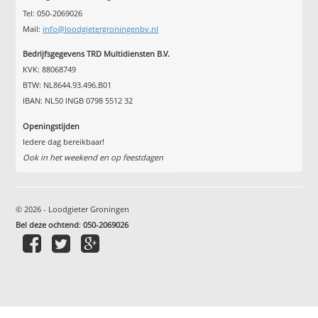
Tel: 050-2069026
Mail:
info@loodgietergroningenbv.nl
Bedrijfsgegevens TRD Multidiensten B.V.
KVK: 88068749
BTW: NL8644.93.496.B01
IBAN: NL50 INGB 0798 5512 32
Openingstijden
Iedere dag bereikbaar!
Ook in het weekend en op feestdagen
© 2026 - Loodgieter Groningen
Bel deze ochtend
:
050-2069026