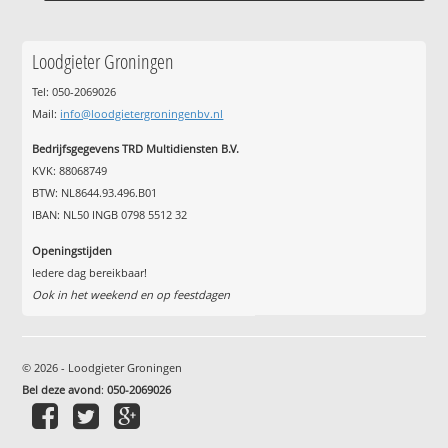
Loodgieter Groningen
Tel: 050-2069026
Mail:
info@loodgietergroningenbv.nl
Bedrijfsgegevens TRD Multidiensten B.V.
KVK: 88068749
BTW: NL8644.93.496.B01
IBAN: NL50 INGB 0798 5512 32
Openingstijden
Iedere dag bereikbaar!
Ook in het weekend en op feestdagen
© 2026 - Loodgieter Groningen
Bel deze avond
:
050-2069026