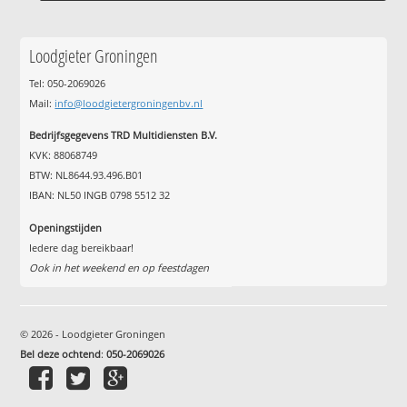
Loodgieter Groningen
Tel: 050-2069026
Mail:
info@loodgietergroningenbv.nl
Bedrijfsgegevens TRD Multidiensten B.V.
KVK: 88068749
BTW: NL8644.93.496.B01
IBAN: NL50 INGB 0798 5512 32
Openingstijden
Iedere dag bereikbaar!
Ook in het weekend en op feestdagen
© 2026 - Loodgieter Groningen
Bel deze ochtend
:
050-2069026