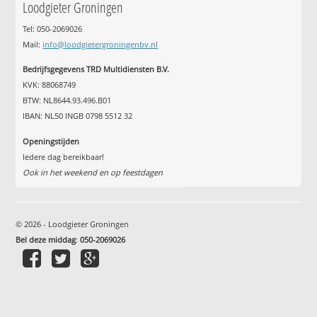
Loodgieter Groningen
Tel: 050-2069026
Mail:
info@loodgietergroningenbv.nl
Bedrijfsgegevens TRD Multidiensten B.V.
KVK: 88068749
BTW: NL8644.93.496.B01
IBAN: NL50 INGB 0798 5512 32
Openingstijden
Iedere dag bereikbaar!
Ook in het weekend en op feestdagen
© 2026 - Loodgieter Groningen
Bel deze middag
:
050-2069026