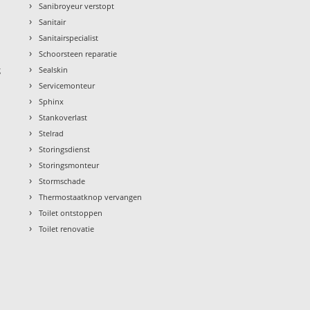
›
Sanibroyeur verstopt
›
Sanitair
›
Sanitairspecialist
›
Schoorsteen reparatie
›
g
Sealskin
›
Servicemonteur
›
Sphinx
›
Stankoverlast
›
Stelrad
›
Storingsdienst
›
Storingsmonteur
›
Stormschade
›
Thermostaatknop vervangen
›
Toilet ontstoppen
›
Toilet renovatie