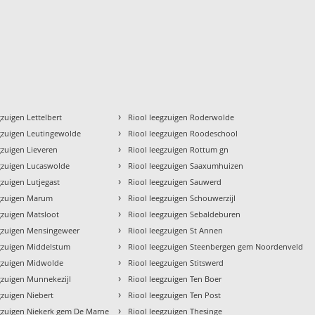
›
gzuigen Lettelbert
Riool leegzuigen Roderwolde
›
gzuigen Leutingewolde
Riool leegzuigen Roodeschool
›
gzuigen Lieveren
Riool leegzuigen Rottum gn
›
egzuigen Lucaswolde
Riool leegzuigen Saaxumhuizen
›
gzuigen Lutjegast
Riool leegzuigen Sauwerd
›
egzuigen Marum
Riool leegzuigen Schouwerzijl
›
gzuigen Matsloot
Riool leegzuigen Sebaldeburen
›
egzuigen Mensingeweer
Riool leegzuigen St Annen
›
egzuigen Middelstum
Riool leegzuigen Steenbergen gem Noordenveld
›
egzuigen Midwolde
Riool leegzuigen Stitswerd
›
gzuigen Munnekezijl
Riool leegzuigen Ten Boer
›
gzuigen Niebert
Riool leegzuigen Ten Post
›
egzuigen Niekerk gem De Marne
Riool leegzuigen Thesinge