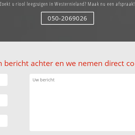
Zoekt u riool leegzuigen in Westernieland? Maak nu een afspraak
050-2069026
n bericht achter en we nemen direct co