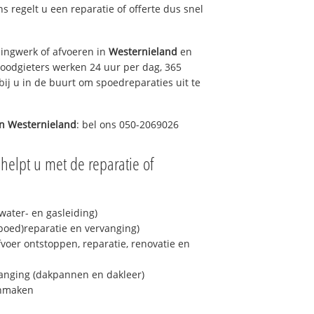
ns regelt u een reparatie of offerte dus snel
ingwerk of afvoeren in
Westernieland
en
loodgieters werken 24 uur per dag, 365
bij u in de buurt om spoedreparaties uit te
in
Westernieland
: bel ons 050-2069026
helpt u met de reparatie of
ater- en gasleiding)
spoed)reparatie en vervanging)
fvoer ontstoppen, reparatie, renovatie en
anging (dakpannen en dakleer)
onmaken