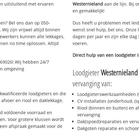
n uitsluitend met ervaren
Westernieland
aan de lijn. Bij o
en gemakkelijk!
gen? Bel ons dan op 050-
Dus heeft u problemen met leid
Wij zijn vrijwel altijd binnen
wenst snel hulp, bel ons. Onze 
ewerkers kunnen alle lekkages,
dagen per jaar en zijn elke dag 
en no time oplossen. Altijd
voeren.
Direct hulp van een loodgieter 
069026! Wij hebben 24/7
 en omgeving
Loodgieter
Westernieland
vervanging van:
kwalificeerde loodgieters en die
Loodgieterswerkzaamheden (w
afvoer en riool en daklekkage.
CV installaties (onderhoud, (
Riool (binnen en buiten) en a
jd voldoende voorraad en
vervanging
n. Voor grotere klussen wordt
Dak(spoed)reparaties en verv
 een afspraak gemaakt voor de
Dakgoten reparatie en scho