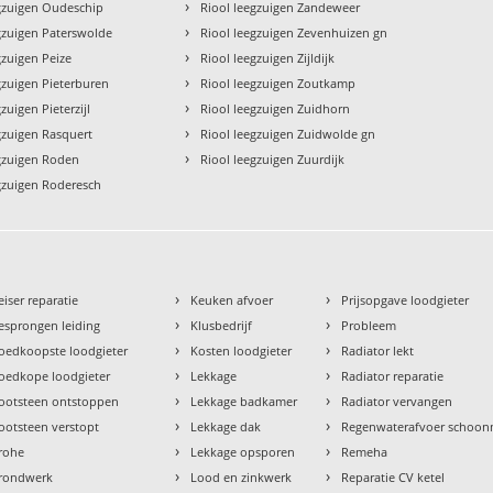
›
egzuigen Oudeschip
Riool leegzuigen Zandeweer
›
gzuigen Paterswolde
Riool leegzuigen Zevenhuizen gn
›
gzuigen Peize
Riool leegzuigen Zijldijk
›
gzuigen Pieterburen
Riool leegzuigen Zoutkamp
›
zuigen Pieterzijl
Riool leegzuigen Zuidhorn
›
gzuigen Rasquert
Riool leegzuigen Zuidwolde gn
›
egzuigen Roden
Riool leegzuigen Zuurdijk
gzuigen Roderesch
›
›
eiser reparatie
Keuken afvoer
Prijsopgave loodgieter
›
›
esprongen leiding
Klusbedrijf
Probleem
›
›
oedkoopste loodgieter
Kosten loodgieter
Radiator lekt
›
›
oedkope loodgieter
Lekkage
Radiator reparatie
›
›
ootsteen ontstoppen
Lekkage badkamer
Radiator vervangen
›
›
ootsteen verstopt
Lekkage dak
Regenwaterafvoer schoo
›
›
rohe
Lekkage opsporen
Remeha
›
›
rondwerk
Lood en zinkwerk
Reparatie CV ketel