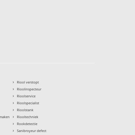
›
Riool verstopt
›
Rioolinspecteur
›
Rioolservice
›
Rioolspecialist
›
Rioolstank
›
nmaken
Riooltechniek
›
Rookdetectie
›
Sanibroyeur defect