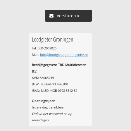
Versturen »
Loodgieter Groningen
Tel: 050-2069026
Mail:
info@loodgietergroningenbv.nl
Bedrijfsgegevens TRD Multidiensten
B.V.
KVK: 88068749
BTW: NL8644.93.496.B01
IBAN: NL50 INGB 0798 5512 32
Openingstijden
Iedere dag bereikbaar!
Ook in het weekend en op
feestdagen