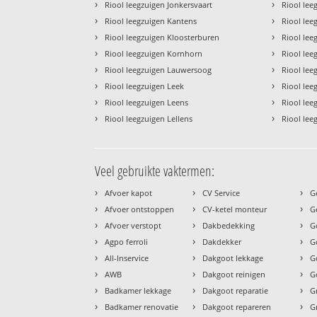
›
›
Riool leegzuigen Jonkersvaart
Riool le
›
›
Riool leegzuigen Kantens
Riool lee
›
›
Riool leegzuigen Kloosterburen
Riool lee
›
›
Riool leegzuigen Kornhorn
Riool lee
›
›
Riool leegzuigen Lauwersoog
Riool leeg
›
›
Riool leegzuigen Leek
Riool lee
›
›
Riool leegzuigen Leens
Riool le
›
›
Riool leegzuigen Lellens
Riool lee
Veel gebruikte vaktermen:
›
›
›
Afvoer kapot
CV Service
G
›
›
›
Afvoer ontstoppen
CV-ketel monteur
G
›
›
›
Afvoer verstopt
Dakbedekking
G
›
›
›
Agpo ferroli
Dakdekker
G
›
›
›
All-Inservice
Dakgoot lekkage
G
›
›
›
AWB
Dakgoot reinigen
G
›
›
›
Badkamer lekkage
Dakgoot reparatie
G
›
›
›
Badkamer renovatie
Dakgoot repareren
G