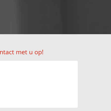
!
ntact met u op!