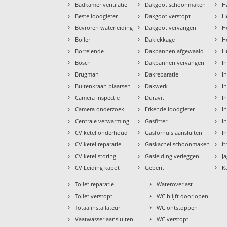
›
›
›
Badkamer ventilatie
Dakgoot schoonmaken
H
›
›
›
Beste loodgieter
Dakgoot verstopt
H
›
›
›
Bevroren waterleiding
Dakgoot vervangen
H
›
›
›
Boiler
Daklekkage
H
›
›
›
Borrelende
Dakpannen afgewaaid
H
›
›
›
Bosch
Dakpannen vervangen
I
›
›
›
Brugman
Dakreparatie
I
›
›
›
Buitenkraan plaatsen
Dakwerk
I
›
›
›
Camera inspectie
Duravit
I
›
›
›
Camera onderzoek
Erkende loodgieter
In
›
›
›
Centrale verwarming
Gasfitter
In
›
›
›
CV ketel onderhoud
Gasfornuis aansluiten
I
›
›
›
CV ketel reparatie
Gaskachel schoonmaken
I
›
›
›
CV ketel storing
Gasleiding verleggen
J
›
›
›
CV Leiding kapot
Geberit
K
›
›
Toilet reparatie
Wateroverlast
›
›
Toilet verstopt
WC blijft doorlopen
›
›
Totaalinstallateur
WC ontstoppen
›
›
Vaatwasser aansluiten
WC verstopt