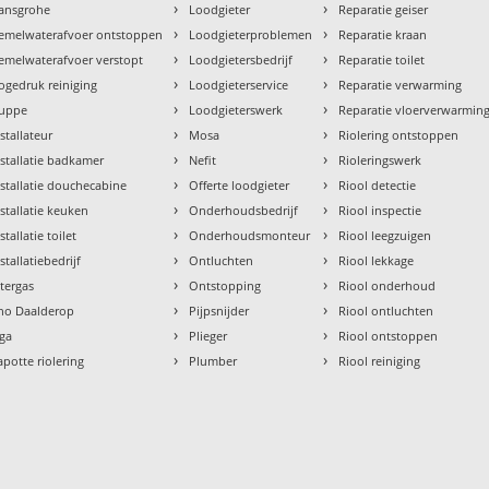
›
›
ansgrohe
Loodgieter
Reparatie geiser
›
›
emelwaterafvoer ontstoppen
Loodgieterproblemen
Reparatie kraan
›
›
emelwaterafvoer verstopt
Loodgietersbedrijf
Reparatie toilet
›
›
ogedruk reiniging
Loodgieterservice
Reparatie verwarming
›
›
uppe
Loodgieterswerk
Reparatie vloerverwarmin
›
›
nstallateur
Mosa
Riolering ontstoppen
›
›
nstallatie badkamer
Nefit
Rioleringswerk
›
›
nstallatie douchecabine
Offerte loodgieter
Riool detectie
›
›
nstallatie keuken
Onderhoudsbedrijf
Riool inspectie
›
›
stallatie toilet
Onderhoudsmonteur
Riool leegzuigen
›
›
stallatiebedrijf
Ontluchten
Riool lekkage
›
›
ntergas
Ontstopping
Riool onderhoud
›
›
tho Daalderop
Pijpsnijder
Riool ontluchten
›
›
aga
Plieger
Riool ontstoppen
›
›
apotte riolering
Plumber
Riool reiniging