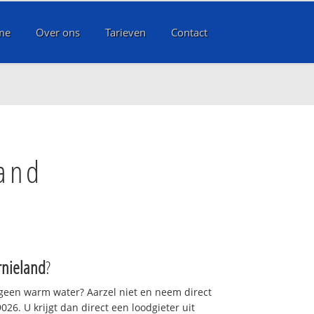
me
Over ons
Tarieven
Contact
land
rnieland
?
 geen warm water? Aarzel niet en neem direct
26. U krijgt dan direct een loodgieter uit