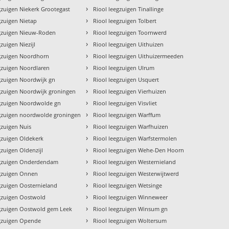
›
gzuigen Niekerk Grootegast
Riool leegzuigen Tinallinge
›
gzuigen Nietap
Riool leegzuigen Tolbert
›
egzuigen Nieuw-Roden
Riool leegzuigen Toornwerd
›
zuigen Niezijl
Riool leegzuigen Uithuizen
›
egzuigen Noordhorn
Riool leegzuigen Uithuizermeeden
›
gzuigen Noordlaren
Riool leegzuigen Ulrum
›
gzuigen Noordwijk gn
Riool leegzuigen Usquert
›
gzuigen Noordwijk groningen
Riool leegzuigen Vierhuizen
›
egzuigen Noordwolde gn
Riool leegzuigen Visvliet
›
egzuigen noordwolde groningen
Riool leegzuigen Warffum
›
gzuigen Nuis
Riool leegzuigen Warfhuizen
›
gzuigen Oldekerk
Riool leegzuigen Warfstermolen
›
gzuigen Oldenzijl
Riool leegzuigen Wehe-Den Hoorn
›
egzuigen Onderdendam
Riool leegzuigen Westernieland
›
egzuigen Onnen
Riool leegzuigen Westerwijtwerd
›
gzuigen Oosternieland
Riool leegzuigen Wetsinge
›
egzuigen Oostwold
Riool leegzuigen Winneweer
›
egzuigen Oostwold gem Leek
Riool leegzuigen Winsum gn
›
egzuigen Opende
Riool leegzuigen Woltersum