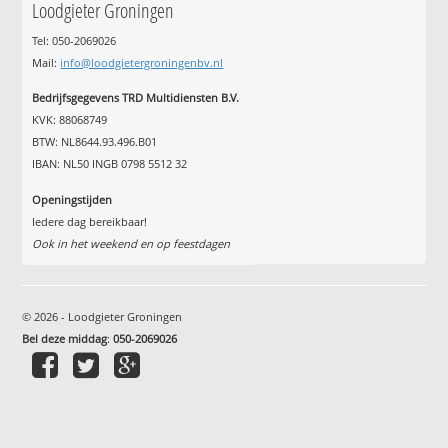
Loodgieter Groningen
Tel: 050-2069026
Mail:
info@loodgietergroningenbv.nl
Bedrijfsgegevens TRD Multidiensten B.V.
KVK: 88068749
BTW: NL8644.93.496.B01
IBAN: NL50 INGB 0798 5512 32
Openingstijden
Iedere dag bereikbaar!
Ook in het weekend en op feestdagen
© 2026 - Loodgieter Groningen
Bel deze middag
:
050-2069026