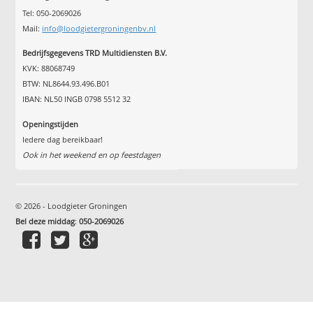
Tel: 050-2069026
Mail:
info@loodgietergroningenbv.nl
Bedrijfsgegevens TRD Multidiensten B.V.
KVK: 88068749
BTW: NL8644.93.496.B01
IBAN: NL50 INGB 0798 5512 32
Openingstijden
Iedere dag bereikbaar!
Ook in het weekend en op feestdagen
© 2026 - Loodgieter Groningen
Bel deze middag
:
050-2069026