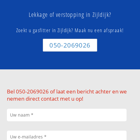
Lekkage of verstopping in Zijldijk?
Zoekt u gasfitter in Zijldijk? Maak nu een afspraak!
050-2069026
Bel 050-2069026 of laat een bericht achter en we
nemen direct contact met u op!