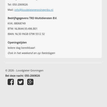
Tel: 050-2069026
Mail:
info@loodgietergroningenbv.nl
Bedrijfsgegevens TRD Multidiensten B.V.
KVK: 88068749
BTW: NL8644.93.496.B01
IBAN: NL50 INGB 0798 5512 32
Openingstijden
Iedere dag bereikbaar!
Ook in het weekend en op feestdagen
© 2026 - Loodgieter Groningen
Bel deze nacht
:
050-2069026