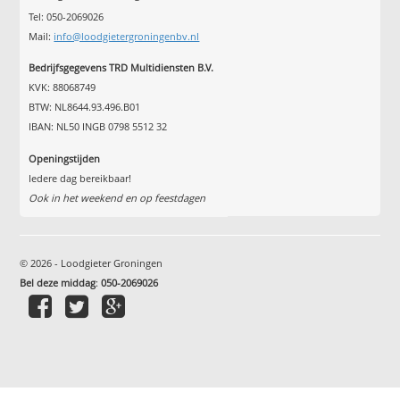
Tel: 050-2069026
Mail:
info@loodgietergroningenbv.nl
Bedrijfsgegevens TRD Multidiensten B.V.
KVK: 88068749
BTW: NL8644.93.496.B01
IBAN: NL50 INGB 0798 5512 32
Openingstijden
Iedere dag bereikbaar!
Ook in het weekend en op feestdagen
© 2026 - Loodgieter Groningen
Bel deze middag
:
050-2069026