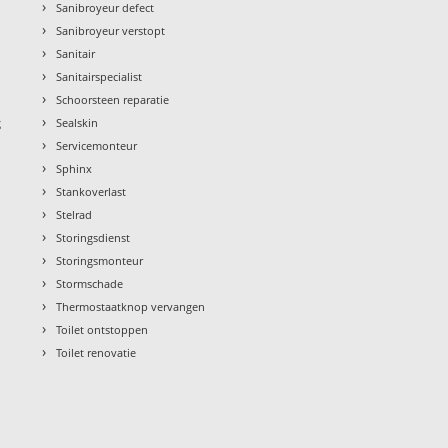
›
Sanibroyeur defect
›
Sanibroyeur verstopt
›
Sanitair
›
Sanitairspecialist
›
Schoorsteen reparatie
›
g
Sealskin
›
Servicemonteur
›
Sphinx
›
Stankoverlast
›
Stelrad
›
Storingsdienst
›
Storingsmonteur
›
Stormschade
›
Thermostaatknop vervangen
›
Toilet ontstoppen
›
Toilet renovatie