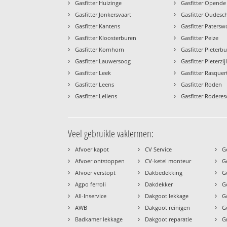
›
›
Gasfitter Huizinge
Gasfitter Opende
›
›
Gasfitter Jonkersvaart
Gasfitter Oudesc
›
›
Gasfitter Kantens
Gasfitter Patersw
›
›
Gasfitter Kloosterburen
Gasfitter Peize
›
›
Gasfitter Kornhorn
Gasfitter Pieterb
›
›
Gasfitter Lauwersoog
Gasfitter Pieterzij
›
›
Gasfitter Leek
Gasfitter Rasquer
›
›
Gasfitter Leens
Gasfitter Roden
›
›
Gasfitter Lellens
Gasfitter Roderes
Veel gebruikte vaktermen:
›
›
›
Afvoer kapot
CV Service
G
›
›
›
Afvoer ontstoppen
CV-ketel monteur
G
›
›
›
Afvoer verstopt
Dakbedekking
G
›
›
›
Agpo ferroli
Dakdekker
G
›
›
›
All-Inservice
Dakgoot lekkage
G
›
›
›
AWB
Dakgoot reinigen
G
›
›
›
Badkamer lekkage
Dakgoot reparatie
G