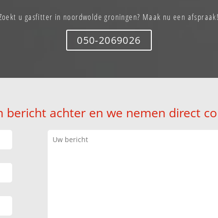
Zoekt u gasfitter in noordwolde groningen? Maak nu een afspraak
050-2069026
n bericht achter en we nemen direct co