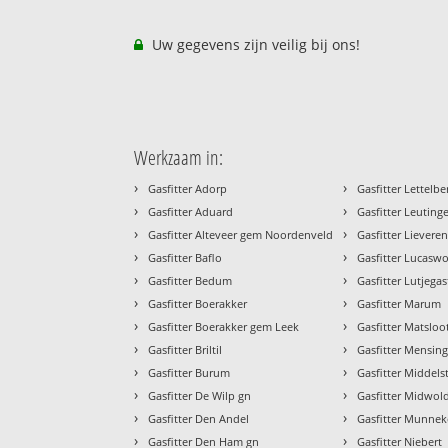
Uw gegevens zijn veilig bij ons!
Werkzaam in:
›
›
Gasfitter Adorp
Gasfitter Lettelbe
›
›
Gasfitter Aduard
Gasfitter Leutin
›
›
Gasfitter Alteveer gem Noordenveld
Gasfitter Lievere
›
›
Gasfitter Baflo
Gasfitter Lucasw
›
›
Gasfitter Bedum
Gasfitter Lutjegas
›
›
Gasfitter Boerakker
Gasfitter Marum
›
›
Gasfitter Boerakker gem Leek
Gasfitter Matsloo
›
›
Gasfitter Briltil
Gasfitter Mensin
›
›
Gasfitter Burum
Gasfitter Middel
›
›
Gasfitter De Wilp gn
Gasfitter Midwol
›
›
Gasfitter Den Andel
Gasfitter Munneke
›
›
Gasfitter Den Ham gn
Gasfitter Niebert