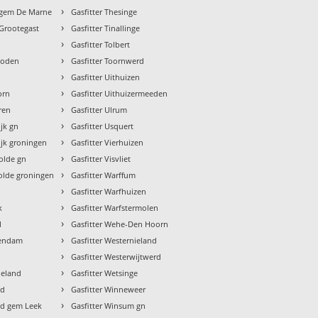
›
k gem De Marne
Gasfitter Thesinge
›
 Grootegast
Gasfitter Tinallinge
›
Gasfitter Tolbert
›
Roden
Gasfitter Toornwerd
›
Gasfitter Uithuizen
›
orn
Gasfitter Uithuizermeeden
›
ren
Gasfitter Ulrum
›
jk gn
Gasfitter Usquert
›
ijk groningen
Gasfitter Vierhuizen
›
olde gn
Gasfitter Visvliet
›
olde groningen
Gasfitter Warffum
›
Gasfitter Warfhuizen
›
k
Gasfitter Warfstermolen
›
l
Gasfitter Wehe-Den Hoorn
›
dendam
Gasfitter Westernieland
›
Gasfitter Westerwijtwerd
›
ieland
Gasfitter Wetsinge
›
ld
Gasfitter Winneweer
›
ld gem Leek
Gasfitter Winsum gn