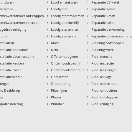
›
›
rondwerk
Lood en zinkwerk
Reparatie CV ketel
›
›
ansgrohe
Loodgieter
Reparatie geiser
›
›
emelwaterafvoer ontstoppen
Loodgieterproblemen
Reparatie kraan
›
›
emelwaterafvoer verstopt
Loodgietersbedrijf
Reparatie toilet
›
›
ogedruk reiniging
Loodgieterservice
Reparatie verwarming
›
›
uppe
Loodgieterswerk
Reparatie vloerverwarmin
›
›
nstallateur
Mosa
Riolering ontstoppen
›
›
nstallatie badkamer
Nefit
Rioleringswerk
›
›
nstallatie douchecabine
Offerte loodgieter
Riool detectie
›
›
nstallatie keuken
Onderhoudsbedrijf
Riool inspectie
›
›
stallatie toilet
Onderhoudsmonteur
Riool leegzuigen
›
›
stallatiebedrijf
Ontluchten
Riool lekkage
›
›
ntergas
Ontstopping
Riool onderhoud
›
›
tho Daalderop
Pijpsnijder
Riool ontluchten
›
›
aga
Plieger
Riool ontstoppen
›
›
apotte riolering
Plumber
Riool reiniging