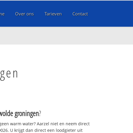
me
Over ons
Tarieven
Contact
ngen
wolde groningen
?
 geen warm water? Aarzel niet en neem direct
26. U krijgt dan direct een loodgieter uit