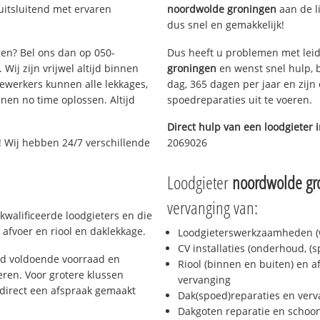
uitsluitend met ervaren
noordwolde groningen
aan de li
dus snel en gemakkelijk!
gen? Bel ons dan op 050-
Dus heeft u problemen met leid
Wij zijn vrijwel altijd binnen
groningen
en wenst snel hulp, 
ewerkers kunnen alle lekkages,
dag, 365 dagen per jaar en zijn 
en no time oplossen. Altijd
spoedreparaties uit te voeren.
Direct hulp van een loodgieter 
 Wij hebben 24/7 verschillende
2069026
Loodgieter
noordwolde gr
vervanging van:
kwalificeerde loodgieters en die
afvoer en riool en daklekkage.
Loodgieterswerkzaamheden (w
CV installaties (onderhoud, (
jd voldoende voorraad en
Riool (binnen en buiten) en a
ren. Voor grotere klussen
vervanging
 direct een afspraak gemaakt
Dak(spoed)reparaties en verv
Dakgoten reparatie en scho