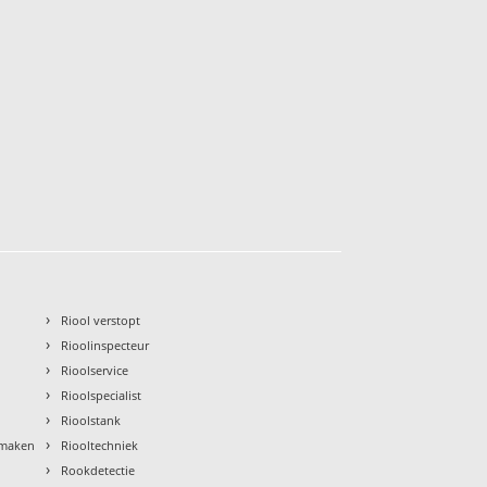
›
Riool verstopt
›
Rioolinspecteur
›
Rioolservice
›
Rioolspecialist
›
Rioolstank
›
nmaken
Riooltechniek
›
Rookdetectie