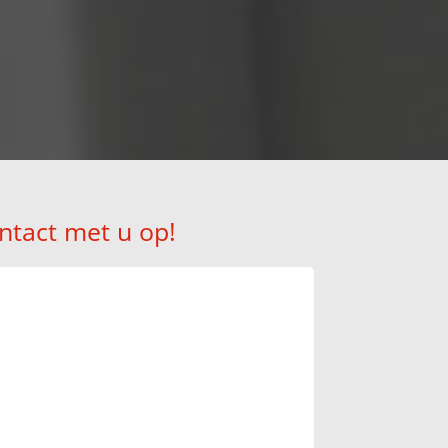
!
ntact met u op!