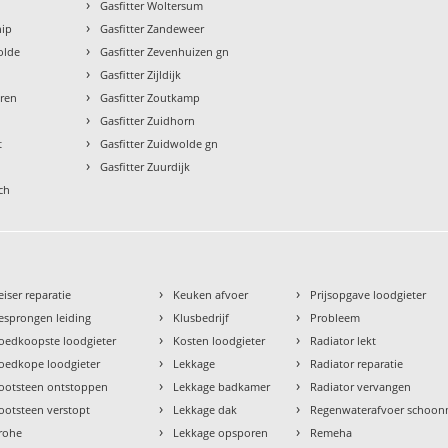
›
Gasfitter Woltersum
›
hip
Gasfitter Zandeweer
›
olde
Gasfitter Zevenhuizen gn
›
Gasfitter Zijldijk
›
uren
Gasfitter Zoutkamp
›
l
Gasfitter Zuidhorn
›
t
Gasfitter Zuidwolde gn
›
Gasfitter Zuurdijk
ch
›
›
eiser reparatie
Keuken afvoer
Prijsopgave loodgieter
›
›
esprongen leiding
Klusbedrijf
Probleem
›
›
oedkoopste loodgieter
Kosten loodgieter
Radiator lekt
›
›
oedkope loodgieter
Lekkage
Radiator reparatie
›
›
ootsteen ontstoppen
Lekkage badkamer
Radiator vervangen
›
›
ootsteen verstopt
Lekkage dak
Regenwaterafvoer schoo
›
›
rohe
Lekkage opsporen
Remeha