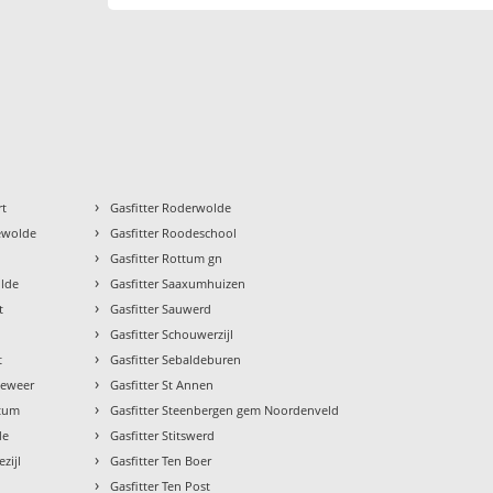
›
rt
Gasfitter Roderwolde
›
gewolde
Gasfitter Roodeschool
›
n
Gasfitter Rottum gn
›
olde
Gasfitter Saaxumhuizen
›
t
Gasfitter Sauwerd
›
Gasfitter Schouwerzijl
›
t
Gasfitter Sebaldeburen
›
geweer
Gasfitter St Annen
›
stum
Gasfitter Steenbergen gem Noordenveld
›
de
Gasfitter Stitswerd
›
zijl
Gasfitter Ten Boer
›
Gasfitter Ten Post