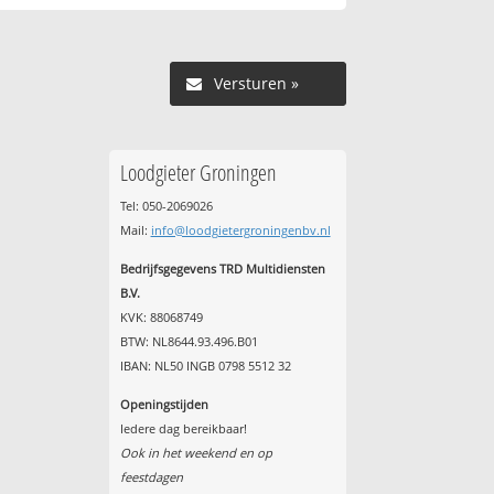
Versturen »
Loodgieter Groningen
Tel: 050-2069026
Mail:
info@loodgietergroningenbv.nl
Bedrijfsgegevens TRD Multidiensten
B.V.
KVK: 88068749
BTW: NL8644.93.496.B01
IBAN: NL50 INGB 0798 5512 32
Openingstijden
Iedere dag bereikbaar!
Ook in het weekend en op
feestdagen