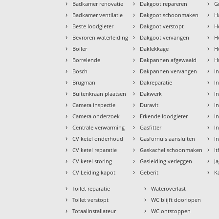
›
›
›
Badkamer renovatie
Dakgoot repareren
G
›
›
›
Badkamer ventilatie
Dakgoot schoonmaken
H
›
›
›
Beste loodgieter
Dakgoot verstopt
H
›
›
›
Bevroren waterleiding
Dakgoot vervangen
H
›
›
›
Boiler
Daklekkage
H
›
›
›
Borrelende
Dakpannen afgewaaid
H
›
›
›
Bosch
Dakpannen vervangen
I
›
›
›
Brugman
Dakreparatie
I
›
›
›
Buitenkraan plaatsen
Dakwerk
I
›
›
›
Camera inspectie
Duravit
I
›
›
›
Camera onderzoek
Erkende loodgieter
In
›
›
›
Centrale verwarming
Gasfitter
In
›
›
›
CV ketel onderhoud
Gasfornuis aansluiten
I
›
›
›
CV ketel reparatie
Gaskachel schoonmaken
I
›
›
›
CV ketel storing
Gasleiding verleggen
J
›
›
›
CV Leiding kapot
Geberit
K
›
›
Toilet reparatie
Wateroverlast
›
›
Toilet verstopt
WC blijft doorlopen
›
›
Totaalinstallateur
WC ontstoppen