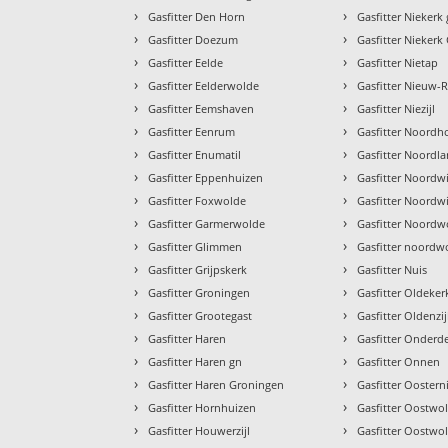
›
›
Gasfitter Den Horn
Gasfitter Nieker
›
›
Gasfitter Doezum
Gasfitter Niekerk
›
›
Gasfitter Eelde
Gasfitter Nietap
›
›
Gasfitter Eelderwolde
Gasfitter Nieuw-
›
›
Gasfitter Eemshaven
Gasfitter Niezijl
›
›
Gasfitter Eenrum
Gasfitter Noordh
›
›
Gasfitter Enumatil
Gasfitter Noordla
›
›
Gasfitter Eppenhuizen
Gasfitter Noordwi
›
›
Gasfitter Foxwolde
Gasfitter Noordw
›
›
Gasfitter Garmerwolde
Gasfitter Noordw
›
›
Gasfitter Glimmen
Gasfitter noordw
›
›
Gasfitter Grijpskerk
Gasfitter Nuis
›
›
Gasfitter Groningen
Gasfitter Oldeker
›
›
Gasfitter Grootegast
Gasfitter Oldenzij
›
›
Gasfitter Haren
Gasfitter Onder
›
›
Gasfitter Haren gn
Gasfitter Onnen
›
›
Gasfitter Haren Groningen
Gasfitter Oostern
›
›
Gasfitter Hornhuizen
Gasfitter Oostwo
›
›
Gasfitter Houwerzijl
Gasfitter Oostwo