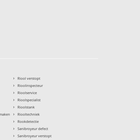
›
Riool verstopt
›
Rioolinspecteur
›
Rioolservice
›
Rioolspecialist
›
Rioolstank
›
nmaken
Riooltechniek
›
Rookdetectie
›
Sanibroyeur defect
›
Sanibroyeur verstopt