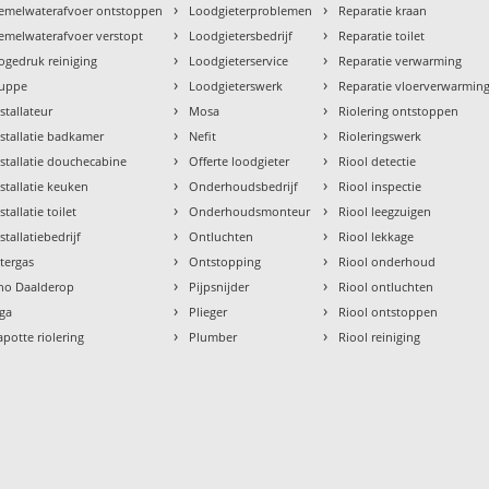
›
›
emelwaterafvoer ontstoppen
Loodgieterproblemen
Reparatie kraan
›
›
emelwaterafvoer verstopt
Loodgietersbedrijf
Reparatie toilet
›
›
ogedruk reiniging
Loodgieterservice
Reparatie verwarming
›
›
uppe
Loodgieterswerk
Reparatie vloerverwarmin
›
›
nstallateur
Mosa
Riolering ontstoppen
›
›
nstallatie badkamer
Nefit
Rioleringswerk
›
›
nstallatie douchecabine
Offerte loodgieter
Riool detectie
›
›
nstallatie keuken
Onderhoudsbedrijf
Riool inspectie
›
›
stallatie toilet
Onderhoudsmonteur
Riool leegzuigen
›
›
stallatiebedrijf
Ontluchten
Riool lekkage
›
›
ntergas
Ontstopping
Riool onderhoud
›
›
tho Daalderop
Pijpsnijder
Riool ontluchten
›
›
aga
Plieger
Riool ontstoppen
›
›
apotte riolering
Plumber
Riool reiniging