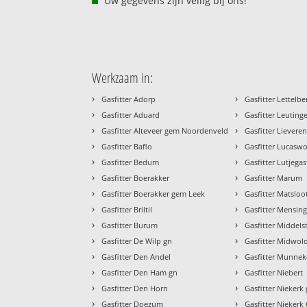
Uw gegevens zijn veilig bij ons!
Werkzaam in:
›
›
Gasfitter Adorp
Gasfitter Lettelbe
›
›
Gasfitter Aduard
Gasfitter Leutin
›
›
Gasfitter Alteveer gem Noordenveld
Gasfitter Lievere
›
›
Gasfitter Baflo
Gasfitter Lucasw
›
›
Gasfitter Bedum
Gasfitter Lutjegas
›
›
Gasfitter Boerakker
Gasfitter Marum
›
›
Gasfitter Boerakker gem Leek
Gasfitter Matsloo
›
›
Gasfitter Briltil
Gasfitter Mensin
›
›
Gasfitter Burum
Gasfitter Middel
›
›
Gasfitter De Wilp gn
Gasfitter Midwol
›
›
Gasfitter Den Andel
Gasfitter Munneke
›
›
Gasfitter Den Ham gn
Gasfitter Niebert
›
›
Gasfitter Den Horn
Gasfitter Nieker
›
›
Gasfitter Doezum
Gasfitter Niekerk