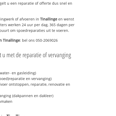
egelt u een reparatie of offerte dus snel en
ingwerk of afvoeren in
Tinallinge
en wenst
eters werken 24 uur per dag, 365 dagen per
e buurt om spoedreparaties uit te voeren.
in
Tinallinge
: bel ons 050-2069026
 u met de reparatie of vervanging
ater- en gasleiding)
spoed)reparatie en vervanging)
fvoer ontstoppen, reparatie, renovatie en
anging (dakpannen en dakleer)
onmaken