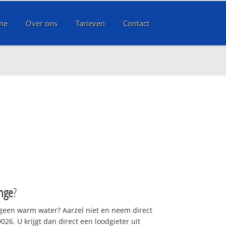
me
Over ons
Tarieven
Contact
inge
?
 geen warm water? Aarzel niet en neem direct
26. U krijgt dan direct een loodgieter uit