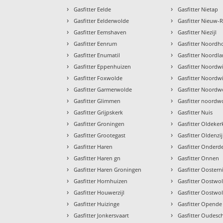
›
›
Gasfitter Eelde
Gasfitter Nietap
›
›
Gasfitter Eelderwolde
Gasfitter Nieuw-
›
›
Gasfitter Eemshaven
Gasfitter Niezijl
›
›
Gasfitter Eenrum
Gasfitter Noordh
›
›
Gasfitter Enumatil
Gasfitter Noordla
›
›
Gasfitter Eppenhuizen
Gasfitter Noordwi
›
›
Gasfitter Foxwolde
Gasfitter Noordw
›
›
Gasfitter Garmerwolde
Gasfitter Noordw
›
›
Gasfitter Glimmen
Gasfitter noordw
›
›
Gasfitter Grijpskerk
Gasfitter Nuis
›
›
Gasfitter Groningen
Gasfitter Oldeker
›
›
Gasfitter Grootegast
Gasfitter Oldenzij
›
›
Gasfitter Haren
Gasfitter Onder
›
›
Gasfitter Haren gn
Gasfitter Onnen
›
›
Gasfitter Haren Groningen
Gasfitter Oostern
›
›
Gasfitter Hornhuizen
Gasfitter Oostwo
›
›
Gasfitter Houwerzijl
Gasfitter Oostwo
›
›
Gasfitter Huizinge
Gasfitter Opende
›
›
Gasfitter Jonkersvaart
Gasfitter Oudesc