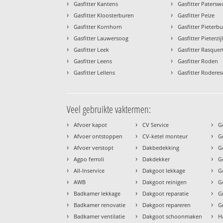
›
›
Gasfitter Kantens
Gasfitter Patersw
›
›
Gasfitter Kloosterburen
Gasfitter Peize
›
›
Gasfitter Kornhorn
Gasfitter Pieterb
›
›
Gasfitter Lauwersoog
Gasfitter Pieterzij
›
›
Gasfitter Leek
Gasfitter Rasquer
›
›
Gasfitter Leens
Gasfitter Roden
›
›
Gasfitter Lellens
Gasfitter Roderes
Veel gebruikte vaktermen:
›
›
›
Afvoer kapot
CV Service
G
›
›
›
Afvoer ontstoppen
CV-ketel monteur
G
›
›
›
Afvoer verstopt
Dakbedekking
G
›
›
›
Agpo ferroli
Dakdekker
G
›
›
›
All-Inservice
Dakgoot lekkage
G
›
›
›
AWB
Dakgoot reinigen
G
›
›
›
Badkamer lekkage
Dakgoot reparatie
G
›
›
›
Badkamer renovatie
Dakgoot repareren
G
›
›
›
Badkamer ventilatie
Dakgoot schoonmaken
H