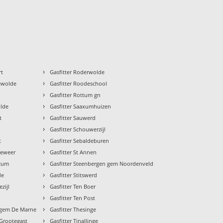
›
rt
Gasfitter Roderwolde
›
gewolde
Gasfitter Roodeschool
›
n
Gasfitter Rottum gn
›
olde
Gasfitter Saaxumhuizen
›
t
Gasfitter Sauwerd
›
Gasfitter Schouwerzijl
›
t
Gasfitter Sebaldeburen
›
geweer
Gasfitter St Annen
›
stum
Gasfitter Steenbergen gem Noordenveld
›
de
Gasfitter Stitswerd
›
zijl
Gasfitter Ten Boer
›
Gasfitter Ten Post
›
k gem De Marne
Gasfitter Thesinge
›
 Grootegast
Gasfitter Tinallinge