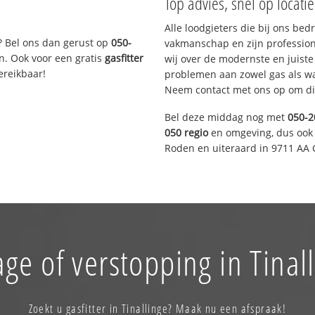
Top advies, snel op locati
Alle loodgieters die bij ons be
? Bel ons dan gerust op
050-
vakmanschap en zijn profession
n. Ook voor een gratis
gasfitter
wij over de modernste en juist
ereikbaar!
problemen aan zowel gas als wat
Neem contact met ons op om di
Bel deze middag nog met
050-2
050 regio
en omgeving, dus ook 
Roden en uiteraard in 9711 AA 
ge of verstopping in Tinal
Zoekt u gasfitter in Tinallinge? Maak nu een afspraak!