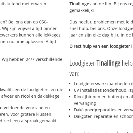
uitsluitend met ervaren
Tinallinge
aan de lijn. Bij ons r
gemakkelijk!
gen? Bel ons dan op 050-
Dus heeft u problemen met leid
Wij zijn vrijwel altijd binnen
snel hulp, bel ons. Onze loodgi
ewerkers kunnen alle lekkages,
jaar en zijn elke dag bij u in d
en no time oplossen. Altijd
Direct hulp van een loodgieter 
 Wij hebben 24/7 verschillende
Loodgieter
Tinallinge
helpt
van:
Loodgieterswerkzaamheden (w
kwalificeerde loodgieters en die
CV installaties (onderhoud, (
afvoer en riool en daklekkage.
Riool (binnen en buiten) en a
vervanging
jd voldoende voorraad en
Dak(spoed)reparaties en verv
ren. Voor grotere klussen
Dakgoten reparatie en scho
 direct een afspraak gemaakt