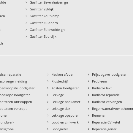
›
olde
Gasfitter Zevenhuizen gn
›
Gasfitter Zijldijk
›
uren
Gasfitter Zoutkamp
›
l
Gasfitter Zuidhorn
›
t
Gasfitter Zuidwolde gn
›
Gasfitter Zuurdijk
ch
›
›
eiser reparatie
Keuken afvoer
Prijsopgave loodgieter
›
›
esprongen leiding
Klusbedrijf
Probleem
›
›
oedkoopste loodgieter
Kosten loodgieter
Radiator lekt
›
›
oedkope loodgieter
Lekkage
Radiator reparatie
›
›
ootsteen ontstoppen
Lekkage badkamer
Radiator vervangen
›
›
ootsteen verstopt
Lekkage dak
Regenwaterafvoer schoo
›
›
rohe
Lekkage opsporen
Remeha
›
›
rondwerk
Lood en zinkwerk
Reparatie CV ketel
›
›
ansgrohe
Loodgieter
Reparatie geiser