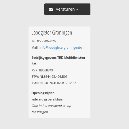
Versturen »
Loodgieter Groningen
Tel: 050-2069026
Mail:
info@loodgietergroningenbv.nl
Bedrijfsgegevens TRD Multidiensten
B.V.
KVK: 88068749
BTW: NL8644.93.496.B01
IBAN: NL50 INGB 0798 5512 32
Openingstijden
Iedere dag bereikbaar!
Ook in het weekend en op
feestdagen