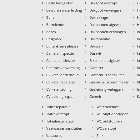
›
›
›
Beste loodgieter
Dakgoot verstopt
H
›
›
›
Bevroren waterleiding
Dakgoot vervangen
H
›
›
›
Boiler
Daklekkage
H
›
›
›
Borrelende
Dakpannen afgewaaid
H
›
›
›
Bosch
Dakpannen vervangen
I
›
›
›
Brugman
Dakreparatie
I
›
›
›
Buitenkraan plaatsen
Dakwerk
I
›
›
›
Camera inspectie
Duravit
I
›
›
›
Camera onderzoek
Erkende loodgieter
In
›
›
›
Centrale verwarming
Gasfitter
In
›
›
›
CV ketel onderhoud
Gasfornuis aansluiten
I
›
›
›
CV ketel reparatie
Gaskachel schoonmaken
I
›
›
›
CV ketel storing
Gasleiding verleggen
J
›
›
›
CV Leiding kapot
Geberit
K
›
›
Toilet reparatie
Wateroverlast
›
›
Toilet verstopt
WC blijft doorlopen
›
›
Totaalinstallateur
WC ontstoppen
›
›
Vaatwasser aansluiten
WC verstopt
›
›
Vacatures
Zink