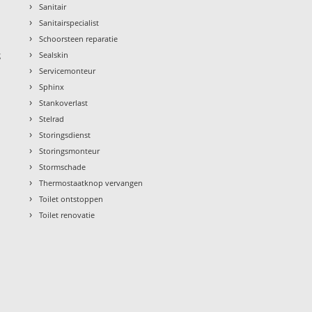
›
Sanitair
›
Sanitairspecialist
›
Schoorsteen reparatie
›
g
Sealskin
›
Servicemonteur
›
Sphinx
›
Stankoverlast
›
Stelrad
›
Storingsdienst
›
Storingsmonteur
›
Stormschade
›
Thermostaatknop vervangen
›
Toilet ontstoppen
›
Toilet renovatie