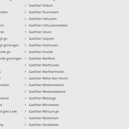
›
Gasfitter Tolbert
›
Roden
Gasfitter Toornwerd
›
Gasfitter Uithuizen
›
orn
Gasfitter Uithuizermeeden
›
ren
Gasfitter Ulrum
›
jk gn
Gasfitter Usquert
›
ijk groningen
Gasfitter Vierhuizen
›
olde gn
Gasfitter Visvliet
›
olde groningen
Gasfitter Warffum
›
Gasfitter Warfhuizen
›
k
Gasfitter Warfstermolen
›
l
Gasfitter Wehe-Den Hoorn
›
dendam
Gasfitter Westernieland
›
Gasfitter Westerwijtwerd
›
ieland
Gasfitter Wetsinge
›
ld
Gasfitter Winneweer
›
ld gem Leek
Gasfitter Winsum gn
›
Gasfitter Woltersum
›
hip
Gasfitter Zandeweer