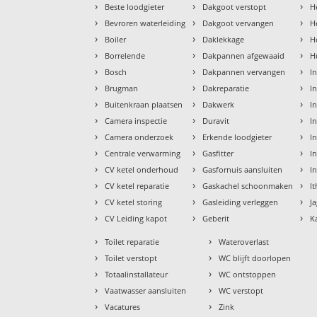
›
›
›
Beste loodgieter
Dakgoot verstopt
H
›
›
›
Bevroren waterleiding
Dakgoot vervangen
H
›
›
›
Boiler
Daklekkage
H
›
›
›
Borrelende
Dakpannen afgewaaid
H
›
›
›
Bosch
Dakpannen vervangen
I
›
›
›
Brugman
Dakreparatie
I
›
›
›
Buitenkraan plaatsen
Dakwerk
I
›
›
›
Camera inspectie
Duravit
I
›
›
›
Camera onderzoek
Erkende loodgieter
In
›
›
›
Centrale verwarming
Gasfitter
In
›
›
›
CV ketel onderhoud
Gasfornuis aansluiten
I
›
›
›
CV ketel reparatie
Gaskachel schoonmaken
I
›
›
›
CV ketel storing
Gasleiding verleggen
J
›
›
›
CV Leiding kapot
Geberit
K
›
›
Toilet reparatie
Wateroverlast
›
›
Toilet verstopt
WC blijft doorlopen
›
›
Totaalinstallateur
WC ontstoppen
›
›
Vaatwasser aansluiten
WC verstopt
›
›
Vacatures
Zink