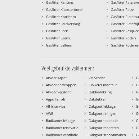
›
›
Gasfitter Kantens
Gasfitter Patersw
›
›
Gasfitter Kloosterburen
Gasfitter Peize
›
›
Gasfitter Kornhorn
Gasfitter Pieterb
›
›
Gasfitter Lauwersoog
Gasfitter Pieterzij
›
›
Gasfitter Leek
Gasfitter Rasquer
›
›
Gasfitter Leens
Gasfitter Roden
›
›
Gasfitter Lellens
Gasfitter Roderes
Veel gebruikte vaktermen:
›
›
›
Afvoer kapot
CV Service
G
›
›
›
Afvoer ontstoppen
CV-ketel monteur
G
›
›
›
Afvoer verstopt
Dakbedekking
G
›
›
›
Agpo ferroli
Dakdekker
G
›
›
›
All-Inservice
Dakgoot lekkage
G
›
›
›
AWB
Dakgoot reinigen
G
›
›
›
Badkamer lekkage
Dakgoot reparatie
G
›
›
›
Badkamer renovatie
Dakgoot repareren
G
›
›
›
Badkamer ventilatie
Dakgoot schoonmaken
H