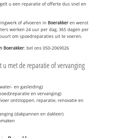
egelt u een reparatie of offerte dus snel en
ingwerk of afvoeren in
Boerakker
en wenst
eters werken 24 uur per dag, 365 dagen per
e buurt om spoedreparaties uit te voeren.
in
Boerakker
: bel ons 050-2069026
 u met de reparatie of vervanging
ater- en gasleiding)
spoed)reparatie en vervanging)
fvoer ontstoppen, reparatie, renovatie en
anging (dakpannen en dakleer)
onmaken