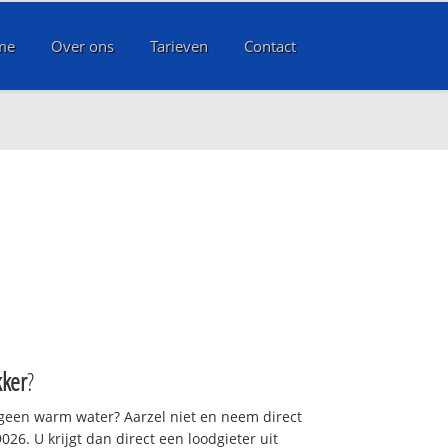
me
Over ons
Tarieven
Contact
ker
?
 geen warm water? Aarzel niet en neem direct
26. U krijgt dan direct een loodgieter uit