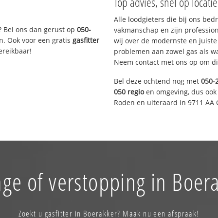
Top advies, snel op locati
Alle loodgieters die bij ons be
? Bel ons dan gerust op
050-
vakmanschap en zijn profession
n. Ook voor een gratis
gasfitter
wij over de modernste en juist
ereikbaar!
problemen aan zowel gas als wat
Neem contact met ons op om di
Bel deze ochtend nog met
050-
050 regio
en omgeving, dus ook 
Roden en uiteraard in 9711 AA 
ge of verstopping in Boer
Zoekt u gasfitter in Boerakker? Maak nu een afspraak!