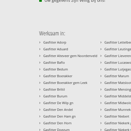
Uw gegevens zijn veilig bij ons!
Werkzaam in:
›
›
Gasfitter Adorp
Gasfitter Lettelbe
›
›
Gasfitter Aduard
Gasfitter Leutin
›
›
Gasfitter Alteveer gem Noordenveld
Gasfitter Lievere
›
›
Gasfitter Baflo
Gasfitter Lucasw
›
›
Gasfitter Bedum
Gasfitter Lutjegas
›
›
Gasfitter Boerakker
Gasfitter Marum
›
›
Gasfitter Boerakker gem Leek
Gasfitter Matsloo
›
›
Gasfitter Briltil
Gasfitter Mensin
›
›
Gasfitter Burum
Gasfitter Middel
›
›
Gasfitter De Wilp gn
Gasfitter Midwol
›
›
Gasfitter Den Andel
Gasfitter Munneke
›
›
Gasfitter Den Ham gn
Gasfitter Niebert
›
›
Gasfitter Den Horn
Gasfitter Nieker
›
›
Gasfitter Doezum
Gasfitter Niekerk