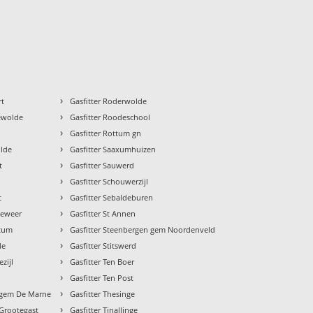
›
rt
Gasfitter Roderwolde
›
gewolde
Gasfitter Roodeschool
›
n
Gasfitter Rottum gn
›
olde
Gasfitter Saaxumhuizen
›
t
Gasfitter Sauwerd
›
Gasfitter Schouwerzijl
›
t
Gasfitter Sebaldeburen
›
geweer
Gasfitter St Annen
›
stum
Gasfitter Steenbergen gem Noordenveld
›
de
Gasfitter Stitswerd
›
zijl
Gasfitter Ten Boer
›
Gasfitter Ten Post
›
k gem De Marne
Gasfitter Thesinge
›
 Grootegast
Gasfitter Tinallinge