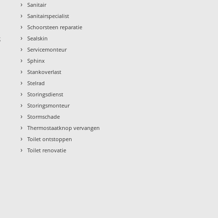
›
Sanitair
›
Sanitairspecialist
›
Schoorsteen reparatie
›
g
Sealskin
›
Servicemonteur
›
Sphinx
›
Stankoverlast
›
Stelrad
›
Storingsdienst
›
Storingsmonteur
›
Stormschade
›
Thermostaatknop vervangen
›
Toilet ontstoppen
›
Toilet renovatie