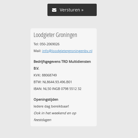
Versturen »
Loodgieter Groningen
Tel: 050-2069026
Mail:
info@loodgietergroningenbv.nl
Bedrijfsgegevens TRD Multidiensten
B.V.
KVK: 88068749
BTW: NL8644.93.496.B01
IBAN: NL50 INGB 0798 5512 32
Openingstijden
Iedere dag bereikbaar!
Ook in het weekend en op
feestdagen