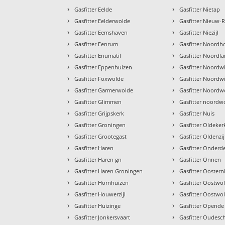
›
›
Gasfitter Eelde
Gasfitter Nietap
›
›
Gasfitter Eelderwolde
Gasfitter Nieuw-
›
›
Gasfitter Eemshaven
Gasfitter Niezijl
›
›
Gasfitter Eenrum
Gasfitter Noordh
›
›
Gasfitter Enumatil
Gasfitter Noordla
›
›
Gasfitter Eppenhuizen
Gasfitter Noordwi
›
›
Gasfitter Foxwolde
Gasfitter Noordw
›
›
Gasfitter Garmerwolde
Gasfitter Noordw
›
›
Gasfitter Glimmen
Gasfitter noordw
›
›
Gasfitter Grijpskerk
Gasfitter Nuis
›
›
Gasfitter Groningen
Gasfitter Oldeker
›
›
Gasfitter Grootegast
Gasfitter Oldenzij
›
›
Gasfitter Haren
Gasfitter Onder
›
›
Gasfitter Haren gn
Gasfitter Onnen
›
›
Gasfitter Haren Groningen
Gasfitter Oostern
›
›
Gasfitter Hornhuizen
Gasfitter Oostwo
›
›
Gasfitter Houwerzijl
Gasfitter Oostwo
›
›
Gasfitter Huizinge
Gasfitter Opende
›
›
Gasfitter Jonkersvaart
Gasfitter Oudesc