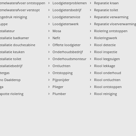
›
›
emelwaterafvoer ontstoppen
Loodgieterproblemen
Reparatie kraan
›
›
emelwaterafvoer verstopt
Loodgietersbedrijf
Reparatie toilet
›
›
ogedruk reiniging
Loodgieterservice
Reparatie verwarming
›
›
uppe
Loodgieterswerk
Reparatie vloerverwarmin
›
›
nstallateur
Mosa
Riolering ontstoppen
›
›
nstallatie badkamer
Nefit
Rioleringswerk
›
›
nstallatie douchecabine
Offerte loodgieter
Riool detectie
›
›
nstallatie keuken
Onderhoudsbedrijf
Riool inspectie
›
›
stallatie toilet
Onderhoudsmonteur
Riool leegzuigen
›
›
stallatiebedrijf
Ontluchten
Riool lekkage
›
›
ntergas
Ontstopping
Riool onderhoud
›
›
tho Daalderop
Pijpsnijder
Riool ontluchten
›
›
aga
Plieger
Riool ontstoppen
›
›
apotte riolering
Plumber
Riool reiniging