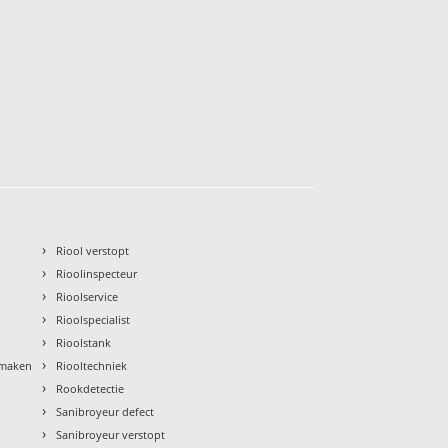
›
Riool verstopt
›
Rioolinspecteur
›
Rioolservice
›
Rioolspecialist
›
Rioolstank
›
nmaken
Riooltechniek
›
Rookdetectie
›
Sanibroyeur defect
›
Sanibroyeur verstopt