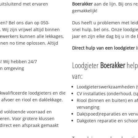
uitsluitend met ervaren
Boerakker
aan de lijn. Bij ons r
gemakkelijk!
gen? Bel ons dan op 050-
Dus heeft u problemen met leid
Wij zijn vrijwel altijd binnen
snel hulp, bel ons. Onze loodgi
ewerkers kunnen alle lekkages,
jaar en zijn elke dag bij u in d
en no time oplossen. Altijd
Direct hulp van een loodgieter 
! Wij hebben 24/7
Loodgieter
Boerakker
helpt
 en omgeving
van:
Loodgieterswerkzaamheden (w
kwalificeerde loodgieters en die
CV installaties (onderhoud, (
afvoer en riool en daklekkage.
Riool (binnen en buiten) en a
vervanging
jd voldoende voorraad en
Dak(spoed)reparaties en verv
ren. Voor grotere klussen
Dakgoten reparatie en scho
 direct een afspraak gemaakt