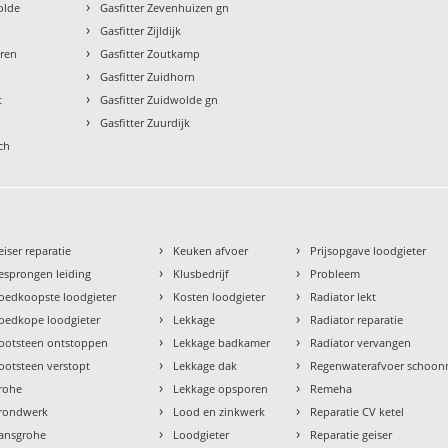
›
olde
Gasfitter Zevenhuizen gn
›
Gasfitter Zijldijk
›
uren
Gasfitter Zoutkamp
›
l
Gasfitter Zuidhorn
›
t
Gasfitter Zuidwolde gn
›
Gasfitter Zuurdijk
ch
›
›
eiser reparatie
Keuken afvoer
Prijsopgave loodgieter
›
›
esprongen leiding
Klusbedrijf
Probleem
›
›
oedkoopste loodgieter
Kosten loodgieter
Radiator lekt
›
›
oedkope loodgieter
Lekkage
Radiator reparatie
›
›
ootsteen ontstoppen
Lekkage badkamer
Radiator vervangen
›
›
ootsteen verstopt
Lekkage dak
Regenwaterafvoer schoo
›
›
rohe
Lekkage opsporen
Remeha
›
›
rondwerk
Lood en zinkwerk
Reparatie CV ketel
›
›
ansgrohe
Loodgieter
Reparatie geiser