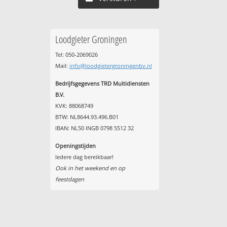
Loodgieter Groningen
Tel: 050-2069026
Mail:
info@loodgietergroningenbv.nl
Bedrijfsgegevens TRD Multidiensten
B.V.
KVK: 88068749
BTW: NL8644.93.496.B01
IBAN: NL50 INGB 0798 5512 32
Openingstijden
Iedere dag bereikbaar!
Ook in het weekend en op
feestdagen