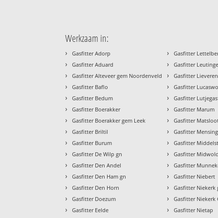
Werkzaam in:
›
›
Gasfitter Adorp
Gasfitter Lettelbe
›
›
Gasfitter Aduard
Gasfitter Leutin
›
›
Gasfitter Alteveer gem Noordenveld
Gasfitter Lievere
›
›
Gasfitter Baflo
Gasfitter Lucasw
›
›
Gasfitter Bedum
Gasfitter Lutjegas
›
›
Gasfitter Boerakker
Gasfitter Marum
›
›
Gasfitter Boerakker gem Leek
Gasfitter Matsloo
›
›
Gasfitter Briltil
Gasfitter Mensin
›
›
Gasfitter Burum
Gasfitter Middel
›
›
Gasfitter De Wilp gn
Gasfitter Midwol
›
›
Gasfitter Den Andel
Gasfitter Munneke
›
›
Gasfitter Den Ham gn
Gasfitter Niebert
›
›
Gasfitter Den Horn
Gasfitter Nieker
›
›
Gasfitter Doezum
Gasfitter Niekerk
›
›
Gasfitter Eelde
Gasfitter Nietap