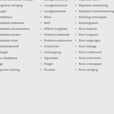
›
›
ogedruk reiniging
Loodgieterservice
Reparatie verwarming
›
›
uppe
Loodgieterswerk
Reparatie vloerverwarmin
›
›
nstallateur
Mosa
Riolering ontstoppen
›
›
nstallatie badkamer
Nefit
Rioleringswerk
›
›
nstallatie douchecabine
Offerte loodgieter
Riool detectie
›
›
nstallatie keuken
Onderhoudsbedrijf
Riool inspectie
›
›
stallatie toilet
Onderhoudsmonteur
Riool leegzuigen
›
›
stallatiebedrijf
Ontluchten
Riool lekkage
›
›
ntergas
Ontstopping
Riool onderhoud
›
›
tho Daalderop
Pijpsnijder
Riool ontluchten
›
›
aga
Plieger
Riool ontstoppen
›
›
apotte riolering
Plumber
Riool reiniging