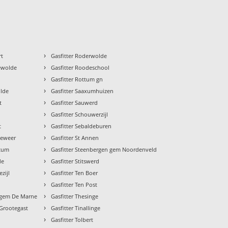
›
rt
Gasfitter Roderwolde
›
gewolde
Gasfitter Roodeschool
›
n
Gasfitter Rottum gn
›
olde
Gasfitter Saaxumhuizen
›
t
Gasfitter Sauwerd
›
Gasfitter Schouwerzijl
›
t
Gasfitter Sebaldeburen
›
geweer
Gasfitter St Annen
›
stum
Gasfitter Steenbergen gem Noordenveld
›
de
Gasfitter Stitswerd
›
zijl
Gasfitter Ten Boer
›
Gasfitter Ten Post
›
k gem De Marne
Gasfitter Thesinge
›
 Grootegast
Gasfitter Tinallinge
›
Gasfitter Tolbert