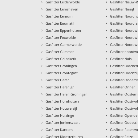
›
›
Gasfitter Eelderwolde
Gasfitter Nieuw-
›
›
Gasfitter Eemshaven
Gasfitter Niezijl
›
›
Gasfitter Eenrum
Gasfitter Noordh
›
›
Gasfitter Enumatil
Gasfitter Noordla
›
›
Gasfitter Eppenhuizen
Gasfitter Noordwi
›
›
Gasfitter Foxwolde
Gasfitter Noordw
›
›
Gasfitter Garmerwolde
Gasfitter Noordw
›
›
Gasfitter Glimmen
Gasfitter noordw
›
›
Gasfitter Grijpskerk
Gasfitter Nuis
›
›
Gasfitter Groningen
Gasfitter Oldeker
›
›
Gasfitter Grootegast
Gasfitter Oldenzij
›
›
Gasfitter Haren
Gasfitter Onder
›
›
Gasfitter Haren gn
Gasfitter Onnen
›
›
Gasfitter Haren Groningen
Gasfitter Oostern
›
›
Gasfitter Hornhuizen
Gasfitter Oostwo
›
›
Gasfitter Houwerzijl
Gasfitter Oostwo
›
›
Gasfitter Huizinge
Gasfitter Opende
›
›
Gasfitter Jonkersvaart
Gasfitter Oudesc
›
›
Gasfitter Kantens
Gasfitter Patersw
›
›
Gasfitter Kloosterburen
Gasfitter Peize