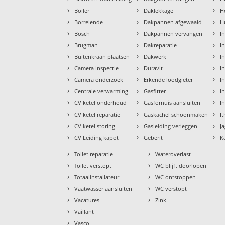
›
›
›
Boiler
Daklekkage
H
›
›
›
Borrelende
Dakpannen afgewaaid
H
›
›
›
Bosch
Dakpannen vervangen
I
›
›
›
Brugman
Dakreparatie
I
›
›
›
Buitenkraan plaatsen
Dakwerk
I
›
›
›
Camera inspectie
Duravit
I
›
›
›
Camera onderzoek
Erkende loodgieter
In
›
›
›
Centrale verwarming
Gasfitter
In
›
›
›
CV ketel onderhoud
Gasfornuis aansluiten
I
›
›
›
CV ketel reparatie
Gaskachel schoonmaken
I
›
›
›
CV ketel storing
Gasleiding verleggen
J
›
›
›
CV Leiding kapot
Geberit
K
›
›
Toilet reparatie
Wateroverlast
›
›
Toilet verstopt
WC blijft doorlopen
›
›
Totaalinstallateur
WC ontstoppen
›
›
Vaatwasser aansluiten
WC verstopt
›
›
Vacatures
Zink
›
Vaillant
›
Vasco