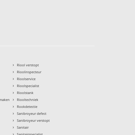
›
Riool verstopt
›
Rioolinspecteur
›
Rioolservice
›
Rioolspecialist
›
Rioolstank
›
nmaken
Riooltechniek
›
Rookdetectie
›
Sanibroyeur defect
›
Sanibroyeur verstopt
›
Sanitair
›
Sanitairspecialist