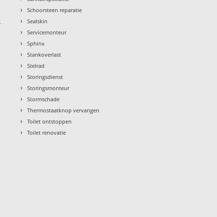
›
Schoorsteen reparatie
›
g
Sealskin
›
Servicemonteur
›
Sphinx
›
Stankoverlast
›
Stelrad
›
Storingsdienst
›
Storingsmonteur
›
Stormschade
›
Thermostaatknop vervangen
›
Toilet ontstoppen
›
Toilet renovatie