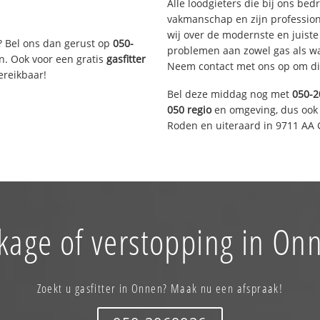
Alle loodgieters die bij ons be
vakmanschap en zijn profession
wij over de modernste en juist
? Bel ons dan gerust op
050-
problemen aan zowel gas als wat
n. Ook voor een gratis
gasfitter
Neem contact met ons op om di
ereikbaar!
Bel deze middag nog met
050-2
050 regio
en omgeving, dus ook 
Roden en uiteraard in 9711 AA 
kage of verstopping in On
Zoekt u gasfitter in Onnen? Maak nu een afspraak!