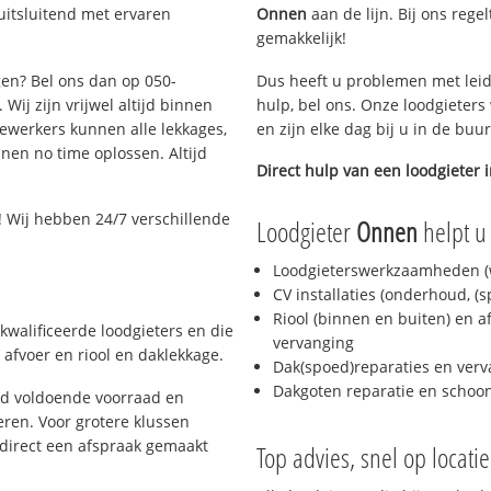
uitsluitend met ervaren
Onnen
aan de lijn. Bij ons rege
gemakkelijk!
gen? Bel ons dan op 050-
Dus heeft u problemen met leid
Wij zijn vrijwel altijd binnen
hulp, bel ons. Onze loodgieters
ewerkers kunnen alle lekkages,
en zijn elke dag bij u in de buu
en no time oplossen. Altijd
Direct hulp van een loodgieter 
 Wij hebben 24/7 verschillende
Loodgieter
Onnen
helpt u 
Loodgieterswerkzaamheden (w
CV installaties (onderhoud, (
Riool (binnen en buiten) en a
kwalificeerde loodgieters en die
vervanging
afvoer en riool en daklekkage.
Dak(spoed)reparaties en verv
Dakgoten reparatie en scho
jd voldoende voorraad en
ren. Voor grotere klussen
 direct een afspraak gemaakt
Top advies, snel op locati