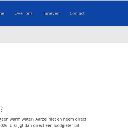
me
Over ons
Tarieven
Contact
n
?
 geen warm water? Aarzel niet en neem direct
26. U krijgt dan direct een loodgieter uit