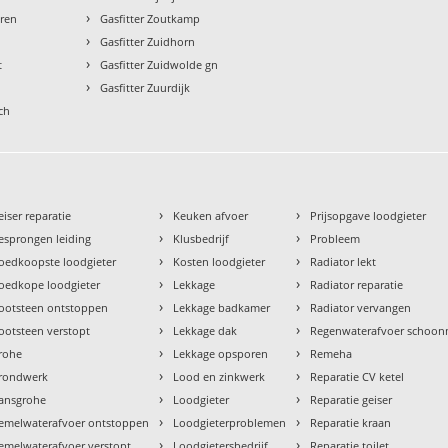
›
uren
Gasfitter Zoutkamp
›
l
Gasfitter Zuidhorn
›
t
Gasfitter Zuidwolde gn
›
Gasfitter Zuurdijk
ch
›
›
eiser reparatie
Keuken afvoer
Prijsopgave loodgieter
›
›
esprongen leiding
Klusbedrijf
Probleem
›
›
oedkoopste loodgieter
Kosten loodgieter
Radiator lekt
›
›
oedkope loodgieter
Lekkage
Radiator reparatie
›
›
ootsteen ontstoppen
Lekkage badkamer
Radiator vervangen
›
›
ootsteen verstopt
Lekkage dak
Regenwaterafvoer schoo
›
›
rohe
Lekkage opsporen
Remeha
›
›
rondwerk
Lood en zinkwerk
Reparatie CV ketel
›
›
ansgrohe
Loodgieter
Reparatie geiser
›
›
emelwaterafvoer ontstoppen
Loodgieterproblemen
Reparatie kraan
›
›
emelwaterafvoer verstopt
Loodgietersbedrijf
Reparatie toilet