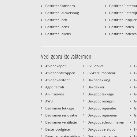
›
›
Gasfitter Kornhorn
Gasfitter Pieterb
›
›
Gasfitter Lauwersoog
Gasfitter Pieterzij
›
›
Gasfitter Leek
Gasfitter Rasquer
›
›
Gasfitter Leens
Gasfitter Roden
›
›
Gasfitter Lellens
Gasfitter Roderes
Veel gebruikte vaktermen:
›
›
›
Afvoer kapot
CV Service
G
›
›
›
Afvoer ontstoppen
CV-ketel monteur
G
›
›
›
Afvoer verstopt
Dakbedekking
G
›
›
›
Agpo ferroli
Dakdekker
G
›
›
›
All-Inservice
Dakgoot lekkage
G
›
›
›
AWB
Dakgoot reinigen
G
›
›
›
Badkamer lekkage
Dakgoot reparatie
G
›
›
›
Badkamer renovatie
Dakgoot repareren
G
›
›
›
Badkamer ventilatie
Dakgoot schoonmaken
H
›
›
›
Beste loodgieter
Dakgoot verstopt
H
›
›
›
Bevroren waterleiding
Dakgoot vervangen
H