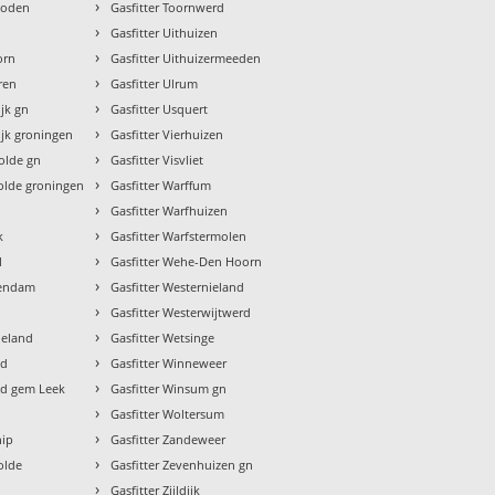
›
Roden
Gasfitter Toornwerd
›
Gasfitter Uithuizen
›
orn
Gasfitter Uithuizermeeden
›
ren
Gasfitter Ulrum
›
jk gn
Gasfitter Usquert
›
ijk groningen
Gasfitter Vierhuizen
›
olde gn
Gasfitter Visvliet
›
olde groningen
Gasfitter Warffum
›
Gasfitter Warfhuizen
›
k
Gasfitter Warfstermolen
›
l
Gasfitter Wehe-Den Hoorn
›
dendam
Gasfitter Westernieland
›
Gasfitter Westerwijtwerd
›
ieland
Gasfitter Wetsinge
›
ld
Gasfitter Winneweer
›
ld gem Leek
Gasfitter Winsum gn
›
Gasfitter Woltersum
›
hip
Gasfitter Zandeweer
›
olde
Gasfitter Zevenhuizen gn
›
Gasfitter Zijldijk