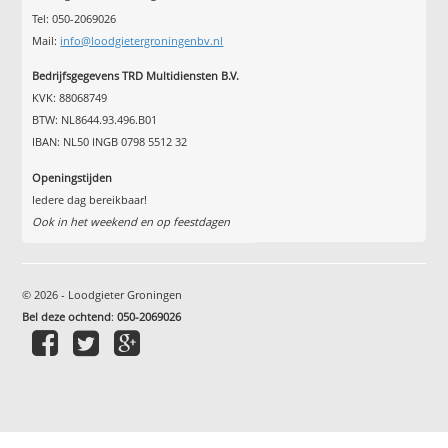
Tel: 050-2069026
Mail:
info@loodgietergroningenbv.nl
Bedrijfsgegevens TRD Multidiensten B.V.
KVK: 88068749
BTW: NL8644.93.496.B01
IBAN: NL50 INGB 0798 5512 32
Openingstijden
Iedere dag bereikbaar!
Ook in het weekend en op feestdagen
© 2026 - Loodgieter Groningen
Bel deze ochtend
:
050-2069026