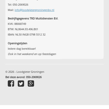
Tel: 050-2069026
Mail:
info@loodgietergroningenbv.nl
Bedrijfsgegevens TRD Multidiensten B.V.
KVK: 88068749
BTW: NL8644.93.496.B01
IBAN: NL50 INGB 0798 5512 32
Openingstijden
Iedere dag bereikbaar!
Ook in het weekend en op feestdagen
© 2026 - Loodgieter Groningen
Bel deze avond
:
050-2069026