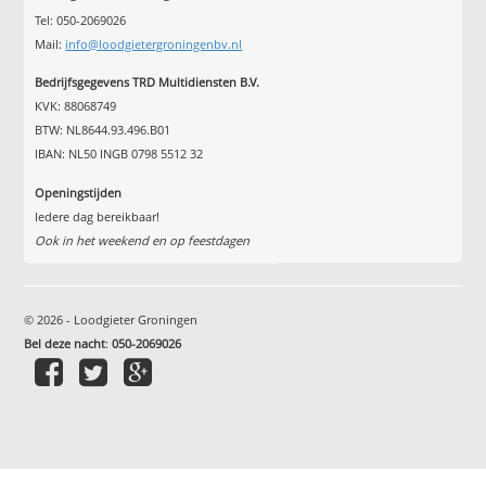
Tel: 050-2069026
Mail:
info@loodgietergroningenbv.nl
Bedrijfsgegevens TRD Multidiensten B.V.
KVK: 88068749
BTW: NL8644.93.496.B01
IBAN: NL50 INGB 0798 5512 32
Openingstijden
Iedere dag bereikbaar!
Ook in het weekend en op feestdagen
© 2026 - Loodgieter Groningen
Bel deze nacht
:
050-2069026