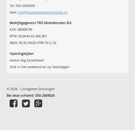
Tel: 050-2069026
Mail:
info@loodgietergroningenbv.nl
Bedrijfsgegevens TRD Multidiensten B.V.
KVK: 88068749
BTW: NL8644.93.496.B01
IBAN: NL50 INGB 0798 5512 32
Openingstijden
Iedere dag bereikbaar!
Ook in het weekend en op feestdagen
© 2026 - Loodgieter Groningen
Bel deze ochtend
:
050-2069026