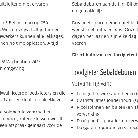
uitsluitend met ervaren
Sebaldeburen
aan de lijn. Bij o
en gemakkelijk!
gen? Bel ons dan op 050-
Dus heeft u problemen met leid
Wij zijn vrijwel altijd binnen
wenst snel hulp, bel ons. Onze 
ewerkers kunnen alle lekkages,
dagen per jaar en zijn elke dag 
en no time oplossen. Altijd
voeren.
Direct hulp van een loodgieter 
26! Wij hebben 24/7
 en omgeving
Loodgieter
Sebaldeburen
vervanging van:
kwalificeerde loodgieters en die
Loodgieterswerkzaamheden (w
afvoer en riool en daklekkage.
CV installaties (onderhoud, (
Riool (binnen en buiten) en a
jd voldoende voorraad en
vervanging
n. Voor grotere klussen wordt
Dak(spoed)reparaties en verv
 een afspraak gemaakt voor de
Dakgoten reparatie en scho