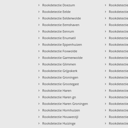
›
›
Rookdetectie Doezum
Rookdetectie
›
›
Rookdetectie Eelde
Rookdetectie
›
›
Rookdetectie Eelderwolde
Rookdetecti
›
›
Rookdetectie Eemshaven
Rookdetectie 
›
›
Rookdetectie Eenrum
Rookdetecti
›
›
Rookdetectie Enumatil
Rookdetecti
›
›
Rookdetectie Eppenhuizen
Rookdetecti
›
›
Rookdetectie Foxwolde
Rookdetecti
›
›
Rookdetectie Garmerwolde
Rookdetecti
›
›
Rookdetectie Glimmen
Rookdetecti
›
›
Rookdetectie Grijpskerk
Rookdetectie
›
›
Rookdetectie Groningen
Rookdetecti
›
›
Rookdetectie Grootegast
Rookdetectie
›
›
Rookdetectie Haren
Rookdetect
›
›
Rookdetectie Haren gn
Rookdetecti
›
›
Rookdetectie Haren Groningen
Rookdetecti
›
›
Rookdetectie Hornhuizen
Rookdetecti
›
›
Rookdetectie Houwerzijl
Rookdetecti
›
›
Rookdetectie Huizinge
Rookdetecti