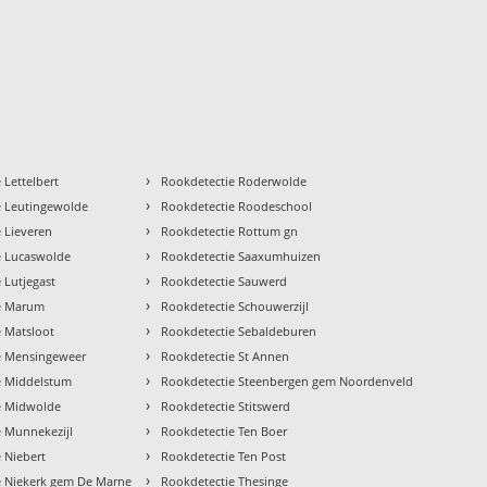
›
 Lettelbert
Rookdetectie Roderwolde
›
e Leutingewolde
Rookdetectie Roodeschool
›
 Lieveren
Rookdetectie Rottum gn
›
e Lucaswolde
Rookdetectie Saaxumhuizen
›
 Lutjegast
Rookdetectie Sauwerd
›
e Marum
Rookdetectie Schouwerzijl
›
e Matsloot
Rookdetectie Sebaldeburen
›
e Mensingeweer
Rookdetectie St Annen
›
e Middelstum
Rookdetectie Steenbergen gem Noordenveld
›
e Midwolde
Rookdetectie Stitswerd
›
e Munnekezijl
Rookdetectie Ten Boer
›
 Niebert
Rookdetectie Ten Post
›
e Niekerk gem De Marne
Rookdetectie Thesinge