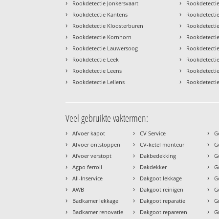
›
›
Rookdetectie Jonkersvaart
Rookdetecti
›
›
Rookdetectie Kantens
Rookdetecti
›
›
Rookdetectie Kloosterburen
Rookdetectie
›
›
Rookdetectie Kornhorn
Rookdetectie
›
›
Rookdetectie Lauwersoog
Rookdetectie 
›
›
Rookdetectie Leek
Rookdetecti
›
›
Rookdetectie Leens
Rookdetecti
›
›
Rookdetectie Lellens
Rookdetecti
Veel gebruikte vaktermen:
›
›
›
Afvoer kapot
CV Service
G
›
›
›
Afvoer ontstoppen
CV-ketel monteur
G
›
›
›
Afvoer verstopt
Dakbedekking
G
›
›
›
Agpo ferroli
Dakdekker
G
›
›
›
All-Inservice
Dakgoot lekkage
G
›
›
›
AWB
Dakgoot reinigen
G
›
›
›
Badkamer lekkage
Dakgoot reparatie
G
›
›
›
Badkamer renovatie
Dakgoot repareren
G