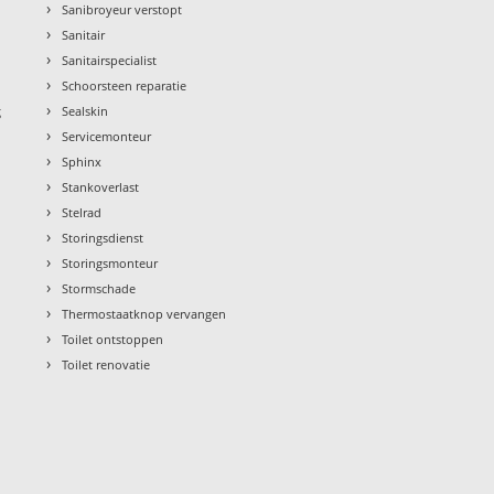
›
Sanibroyeur verstopt
›
Sanitair
›
Sanitairspecialist
›
Schoorsteen reparatie
›
g
Sealskin
›
Servicemonteur
›
Sphinx
›
Stankoverlast
›
Stelrad
›
Storingsdienst
›
Storingsmonteur
›
Stormschade
›
Thermostaatknop vervangen
›
Toilet ontstoppen
›
Toilet renovatie