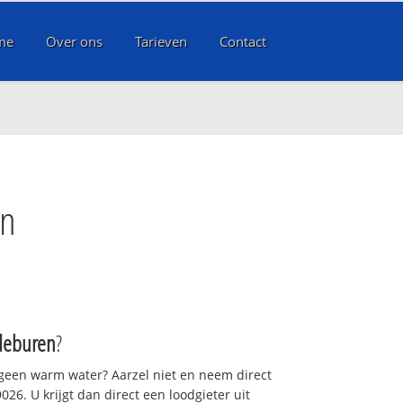
me
Over ons
Tarieven
Contact
en
deburen
?
 geen warm water? Aarzel niet en neem direct
26. U krijgt dan direct een loodgieter uit