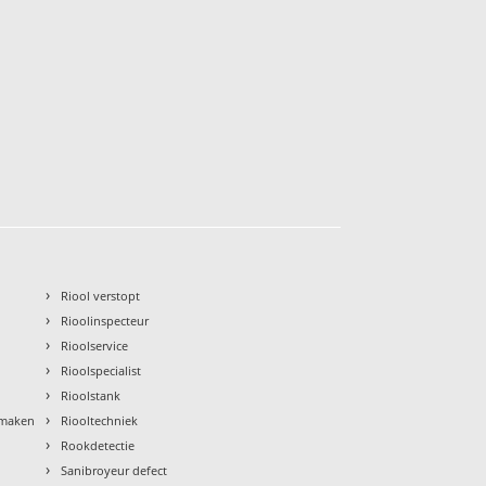
›
Riool verstopt
›
Rioolinspecteur
›
Rioolservice
›
Rioolspecialist
›
Rioolstank
›
nmaken
Riooltechniek
›
Rookdetectie
›
Sanibroyeur defect