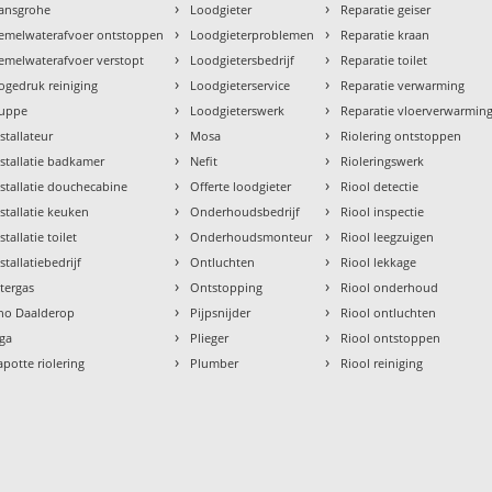
›
›
ansgrohe
Loodgieter
Reparatie geiser
›
›
emelwaterafvoer ontstoppen
Loodgieterproblemen
Reparatie kraan
›
›
emelwaterafvoer verstopt
Loodgietersbedrijf
Reparatie toilet
›
›
ogedruk reiniging
Loodgieterservice
Reparatie verwarming
›
›
uppe
Loodgieterswerk
Reparatie vloerverwarmin
›
›
nstallateur
Mosa
Riolering ontstoppen
›
›
nstallatie badkamer
Nefit
Rioleringswerk
›
›
nstallatie douchecabine
Offerte loodgieter
Riool detectie
›
›
nstallatie keuken
Onderhoudsbedrijf
Riool inspectie
›
›
stallatie toilet
Onderhoudsmonteur
Riool leegzuigen
›
›
stallatiebedrijf
Ontluchten
Riool lekkage
›
›
ntergas
Ontstopping
Riool onderhoud
›
›
tho Daalderop
Pijpsnijder
Riool ontluchten
›
›
aga
Plieger
Riool ontstoppen
›
›
apotte riolering
Plumber
Riool reiniging