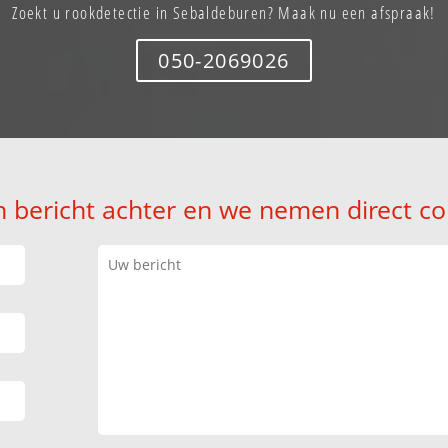
Zoekt u rookdetectie in Sebaldeburen? Maak nu een afspraak!
050-2069026
n bericht achter en we nemen direct co