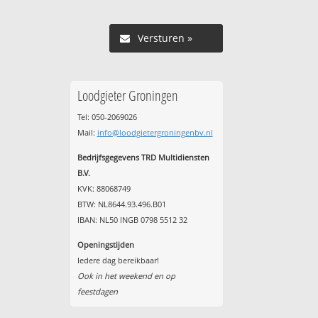
Versturen »
Loodgieter Groningen
Tel: 050-2069026
Mail:
info@loodgietergroningenbv.nl
Bedrijfsgegevens TRD Multidiensten
B.V.
KVK: 88068749
BTW: NL8644.93.496.B01
IBAN: NL50 INGB 0798 5512 32
Openingstijden
Iedere dag bereikbaar!
Ook in het weekend en op
feestdagen