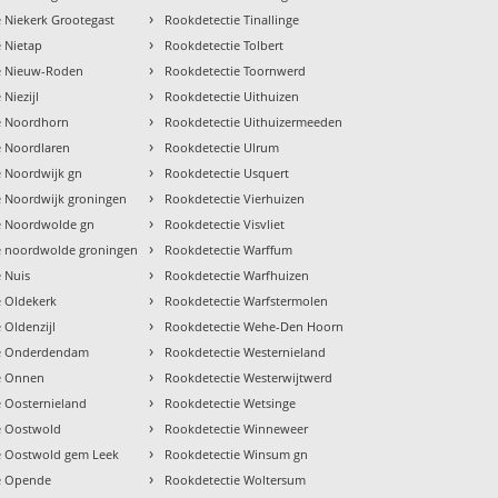
›
 Niekerk Grootegast
Rookdetectie Tinallinge
›
 Nietap
Rookdetectie Tolbert
›
e Nieuw-Roden
Rookdetectie Toornwerd
›
Niezijl
Rookdetectie Uithuizen
›
e Noordhorn
Rookdetectie Uithuizermeeden
›
e Noordlaren
Rookdetectie Ulrum
›
e Noordwijk gn
Rookdetectie Usquert
›
e Noordwijk groningen
Rookdetectie Vierhuizen
›
e Noordwolde gn
Rookdetectie Visvliet
›
e noordwolde groningen
Rookdetectie Warffum
›
 Nuis
Rookdetectie Warfhuizen
›
e Oldekerk
Rookdetectie Warfstermolen
›
 Oldenzijl
Rookdetectie Wehe-Den Hoorn
›
ie Onderdendam
Rookdetectie Westernieland
›
e Onnen
Rookdetectie Westerwijtwerd
›
e Oosternieland
Rookdetectie Wetsinge
›
e Oostwold
Rookdetectie Winneweer
›
e Oostwold gem Leek
Rookdetectie Winsum gn
›
e Opende
Rookdetectie Woltersum