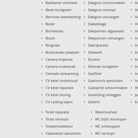
›
›
›
Badkamer ventilatie
Dakgoot schoonmaken
H
›
›
›
Beste loodgieter
Dakgoot verstopt
H
›
›
›
Bevroren waterleiding
Dakgoot vervangen
H
›
›
›
Boiler
Daklekkage
H
›
›
›
Borrelende
Dakpannen afgewaaid
H
›
›
›
Bosch
Dakpannen vervangen
I
›
›
›
Brugman
Dakreparatie
I
›
›
›
Buitenkraan plaatsen
Dakwerk
I
›
›
›
Camera inspectie
Duravit
I
›
›
›
Camera onderzoek
Erkende loodgieter
In
›
›
›
Centrale verwarming
Gasfitter
In
›
›
›
CV ketel onderhoud
Gasfornuis aansluiten
I
›
›
›
CV ketel reparatie
Gaskachel schoonmaken
I
›
›
›
CV ketel storing
Gasleiding verleggen
J
›
›
›
CV Leiding kapot
Geberit
K
›
›
Toilet reparatie
Wateroverlast
›
›
Toilet verstopt
WC blijft doorlopen
›
›
Totaalinstallateur
WC ontstoppen
›
›
Vaatwasser aansluiten
WC verstopt