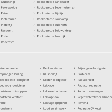
›
e Oudeschip
Rookdetectie Zandeweer
›
e Paterswolde
Rookdetectie Zevenhuizen gn
›
 Peize
Rookdetectie Zijldijk
›
 Pieterburen
Rookdetectie Zoutkamp
›
Pieterzijl
Rookdetectie Zuidhorn
›
e Rasquert
Rookdetectie Zuidwolde gn
›
e Roden
Rookdetectie Zuurdijk
e Roderesch
›
›
eiser reparatie
Keuken afvoer
Prijsopgave loodgieter
›
›
esprongen leiding
Klusbedrijf
Probleem
›
›
oedkoopste loodgieter
Kosten loodgieter
Radiator lekt
›
›
oedkope loodgieter
Lekkage
Radiator reparatie
›
›
ootsteen ontstoppen
Lekkage badkamer
Radiator vervangen
›
›
ootsteen verstopt
Lekkage dak
Regenwaterafvoer schoo
›
›
rohe
Lekkage opsporen
Remeha
›
›
rondwerk
Lood en zinkwerk
Reparatie CV ketel