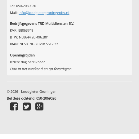
Tel: 050-2069026
Mail:
info@loodgietergroningenbv.nl
Bedrijfsgegevens TRD Multidiensten B.V.
KVK: 88068749
BTW: NL8644.93.496.B01
IBAN: NL50 INGB 0798 5512 32
Openingstijden
Iedere dag bereikbaar!
Ook in het weekend en op feestdagen
© 2026 - Loodgieter Groningen
Bel deze ochtend
:
050-2069026