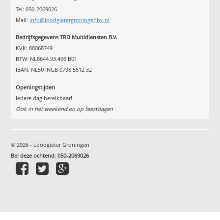
Tel: 050-2069026
Mail:
info@loodgietergroningenbv.nl
Bedrijfsgegevens TRD Multidiensten B.V.
KVK: 88068749
BTW: NL8644.93.496.B01
IBAN: NL50 INGB 0798 5512 32
Openingstijden
Iedere dag bereikbaar!
Ook in het weekend en op feestdagen
© 2026 - Loodgieter Groningen
Bel deze ochtend
:
050-2069026