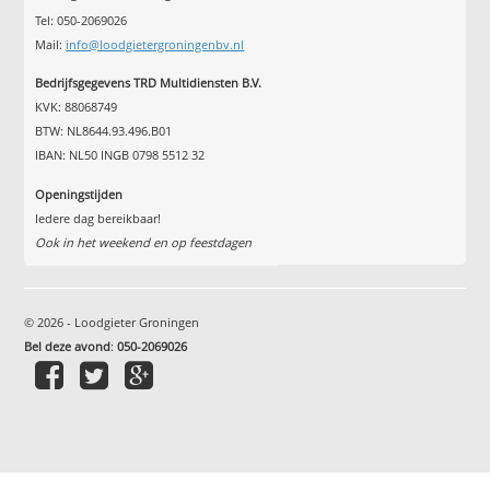
Tel: 050-2069026
Mail:
info@loodgietergroningenbv.nl
Bedrijfsgegevens TRD Multidiensten B.V.
KVK: 88068749
BTW: NL8644.93.496.B01
IBAN: NL50 INGB 0798 5512 32
Openingstijden
Iedere dag bereikbaar!
Ook in het weekend en op feestdagen
© 2026 - Loodgieter Groningen
Bel deze avond
:
050-2069026