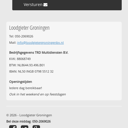
Versturen »
Loodgieter Groningen
Tel: 050-2069026
Mail:
info@loodgietergroningenbv.nl
Bedrijfsgegevens TRD Multidiensten B.V.
KVK: 88068749
BTW: NL8644.93.496.B01
IBAN: NL50 INGB 0798 5512 32
Openingstijden
Iedere dag bereikbaar!
Ook in het weekend en op feestdagen
© 2026 - Loodgieter Groningen
Bel deze middag
:
050-2069026