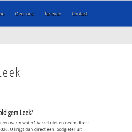
me
Over ons
Tarieven
Contact
Leek
old gem Leek
?
 geen warm water? Aarzel niet en neem direct
26. U krijgt dan direct een loodgieter uit