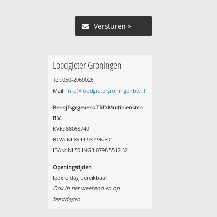
Versturen »
Loodgieter Groningen
Tel: 050-2069026
Mail:
info@loodgietergroningenbv.nl
Bedrijfsgegevens TRD Multidiensten
B.V.
KVK: 88068749
BTW: NL8644.93.496.B01
IBAN: NL50 INGB 0798 5512 32
Openingstijden
Iedere dag bereikbaar!
Ook in het weekend en op
feestdagen