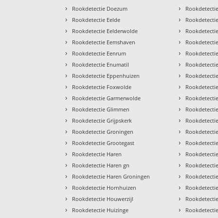
›
›
Rookdetectie Doezum
Rookdetectie
›
›
Rookdetectie Eelde
Rookdetectie
›
›
Rookdetectie Eelderwolde
Rookdetecti
›
›
Rookdetectie Eemshaven
Rookdetectie 
›
›
Rookdetectie Eenrum
Rookdetecti
›
›
Rookdetectie Enumatil
Rookdetecti
›
›
Rookdetectie Eppenhuizen
Rookdetecti
›
›
Rookdetectie Foxwolde
Rookdetecti
›
›
Rookdetectie Garmerwolde
Rookdetecti
›
›
Rookdetectie Glimmen
Rookdetecti
›
›
Rookdetectie Grijpskerk
Rookdetectie
›
›
Rookdetectie Groningen
Rookdetecti
›
›
Rookdetectie Grootegast
Rookdetectie
›
›
Rookdetectie Haren
Rookdetect
›
›
Rookdetectie Haren gn
Rookdetecti
›
›
Rookdetectie Haren Groningen
Rookdetecti
›
›
Rookdetectie Hornhuizen
Rookdetecti
›
›
Rookdetectie Houwerzijl
Rookdetecti
›
›
Rookdetectie Huizinge
Rookdetecti