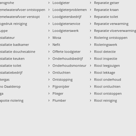
›
›
ansgrohe
Loodgieter
Reparatie geiser
›
›
emelwaterafvoer ontstoppen
Loodgieterproblemen
Reparatie kraan
›
›
emelwaterafvoer verstopt
Loodgietersbedrijf
Reparatie toilet
›
›
ogedruk reiniging
Loodgieterservice
Reparatie verwarming
›
›
uppe
Loodgieterswerk
Reparatie vloerverwarmin
›
›
nstallateur
Mosa
Riolering ontstoppen
›
›
nstallatie badkamer
Nefit
Rioleringswerk
›
›
nstallatie douchecabine
Offerte loodgieter
Riool detectie
›
›
nstallatie keuken
Onderhoudsbedrijf
Riool inspectie
›
›
stallatie toilet
Onderhoudsmonteur
Riool leegzuigen
›
›
stallatiebedrijf
Ontluchten
Riool lekkage
›
›
ntergas
Ontstopping
Riool onderhoud
›
›
tho Daalderop
Pijpsnijder
Riool ontluchten
›
›
aga
Plieger
Riool ontstoppen
›
›
apotte riolering
Plumber
Riool reiniging