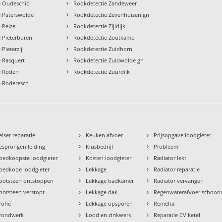
›
e Oudeschip
Rookdetectie Zandeweer
›
e Paterswolde
Rookdetectie Zevenhuizen gn
›
 Peize
Rookdetectie Zijldijk
›
 Pieterburen
Rookdetectie Zoutkamp
›
Pieterzijl
Rookdetectie Zuidhorn
›
e Rasquert
Rookdetectie Zuidwolde gn
›
e Roden
Rookdetectie Zuurdijk
e Roderesch
›
›
eiser reparatie
Keuken afvoer
Prijsopgave loodgieter
›
›
esprongen leiding
Klusbedrijf
Probleem
›
›
oedkoopste loodgieter
Kosten loodgieter
Radiator lekt
›
›
oedkope loodgieter
Lekkage
Radiator reparatie
›
›
ootsteen ontstoppen
Lekkage badkamer
Radiator vervangen
›
›
ootsteen verstopt
Lekkage dak
Regenwaterafvoer schoo
›
›
rohe
Lekkage opsporen
Remeha
›
›
rondwerk
Lood en zinkwerk
Reparatie CV ketel