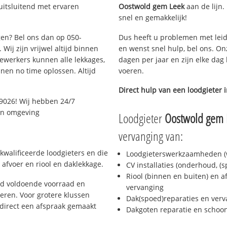
uitsluitend met ervaren
Oostwold gem Leek
aan de lijn. 
snel en gemakkelijk!
gen? Bel ons dan op 050-
Dus heeft u problemen met leid
Wij zijn vrijwel altijd binnen
en wenst snel hulp, bel ons. On
ewerkers kunnen alle lekkages,
dagen per jaar en zijn elke dag 
en no time oplossen. Altijd
voeren.
Direct hulp van een loodgieter 
9026! Wij hebben 24/7
 en omgeving
Loodgieter
Oostwold gem 
vervanging van:
kwalificeerde loodgieters en die
Loodgieterswerkzaamheden (w
afvoer en riool en daklekkage.
CV installaties (onderhoud, (
Riool (binnen en buiten) en a
jd voldoende voorraad en
vervanging
ren. Voor grotere klussen
Dak(spoed)reparaties en verv
 direct een afspraak gemaakt
Dakgoten reparatie en scho