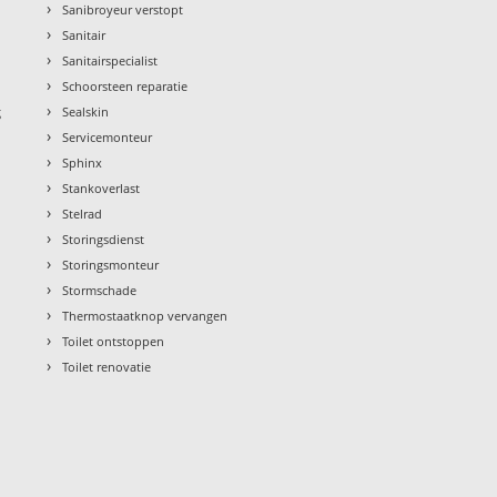
›
Sanibroyeur verstopt
›
Sanitair
›
Sanitairspecialist
›
Schoorsteen reparatie
›
g
Sealskin
›
Servicemonteur
›
Sphinx
›
Stankoverlast
›
Stelrad
›
Storingsdienst
›
Storingsmonteur
›
Stormschade
›
Thermostaatknop vervangen
›
Toilet ontstoppen
›
Toilet renovatie