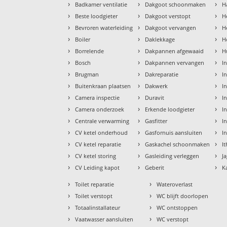
›
›
›
Badkamer ventilatie
Dakgoot schoonmaken
H
›
›
›
Beste loodgieter
Dakgoot verstopt
H
›
›
›
Bevroren waterleiding
Dakgoot vervangen
H
›
›
›
Boiler
Daklekkage
H
›
›
›
Borrelende
Dakpannen afgewaaid
H
›
›
›
Bosch
Dakpannen vervangen
I
›
›
›
Brugman
Dakreparatie
I
›
›
›
Buitenkraan plaatsen
Dakwerk
I
›
›
›
Camera inspectie
Duravit
I
›
›
›
Camera onderzoek
Erkende loodgieter
In
›
›
›
Centrale verwarming
Gasfitter
In
›
›
›
CV ketel onderhoud
Gasfornuis aansluiten
I
›
›
›
CV ketel reparatie
Gaskachel schoonmaken
I
›
›
›
CV ketel storing
Gasleiding verleggen
J
›
›
›
CV Leiding kapot
Geberit
K
›
›
Toilet reparatie
Wateroverlast
›
›
Toilet verstopt
WC blijft doorlopen
›
›
Totaalinstallateur
WC ontstoppen
›
›
Vaatwasser aansluiten
WC verstopt