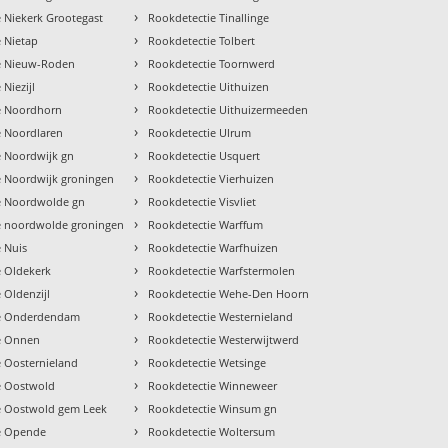
›
 Niekerk Grootegast
Rookdetectie Tinallinge
›
 Nietap
Rookdetectie Tolbert
›
e Nieuw-Roden
Rookdetectie Toornwerd
›
Niezijl
Rookdetectie Uithuizen
›
e Noordhorn
Rookdetectie Uithuizermeeden
›
e Noordlaren
Rookdetectie Ulrum
›
e Noordwijk gn
Rookdetectie Usquert
›
e Noordwijk groningen
Rookdetectie Vierhuizen
›
e Noordwolde gn
Rookdetectie Visvliet
›
e noordwolde groningen
Rookdetectie Warffum
›
 Nuis
Rookdetectie Warfhuizen
›
e Oldekerk
Rookdetectie Warfstermolen
›
 Oldenzijl
Rookdetectie Wehe-Den Hoorn
›
ie Onderdendam
Rookdetectie Westernieland
›
e Onnen
Rookdetectie Westerwijtwerd
›
e Oosternieland
Rookdetectie Wetsinge
›
e Oostwold
Rookdetectie Winneweer
›
e Oostwold gem Leek
Rookdetectie Winsum gn
›
e Opende
Rookdetectie Woltersum