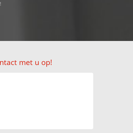
!
ntact met u op!