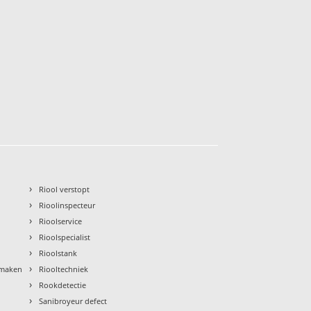
›
Riool verstopt
›
Rioolinspecteur
›
Rioolservice
›
Rioolspecialist
›
Rioolstank
›
nmaken
Riooltechniek
›
Rookdetectie
›
Sanibroyeur defect