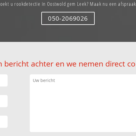
Zoekt u rookdetectie in Oostwold gem Leek? Maak nu een afspraak
050-2069026
n bericht achter en we nemen direct co