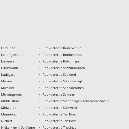
›
 Lettelbert
Rookdetectie Roderwolde
›
e Leutingewolde
Rookdetectie Roodeschool
›
 Lieveren
Rookdetectie Rottum gn
›
e Lucaswolde
Rookdetectie Saaxumhuizen
›
 Lutjegast
Rookdetectie Sauwerd
›
e Marum
Rookdetectie Schouwerzijl
›
e Matsloot
Rookdetectie Sebaldeburen
›
e Mensingeweer
Rookdetectie St Annen
›
e Middelstum
Rookdetectie Steenbergen gem Noordenveld
›
e Midwolde
Rookdetectie Stitswerd
›
e Munnekezijl
Rookdetectie Ten Boer
›
 Niebert
Rookdetectie Ten Post
›
e Niekerk gem De Marne
Rookdetectie Thesinge