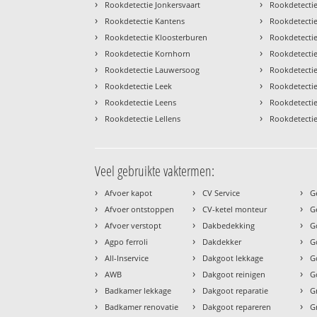
›
›
Rookdetectie Jonkersvaart
Rookdetecti
›
›
Rookdetectie Kantens
Rookdetecti
›
›
Rookdetectie Kloosterburen
Rookdetectie
›
›
Rookdetectie Kornhorn
Rookdetectie
›
›
Rookdetectie Lauwersoog
Rookdetectie 
›
›
Rookdetectie Leek
Rookdetecti
›
›
Rookdetectie Leens
Rookdetecti
›
›
Rookdetectie Lellens
Rookdetecti
Veel gebruikte vaktermen:
›
›
›
Afvoer kapot
CV Service
G
›
›
›
Afvoer ontstoppen
CV-ketel monteur
G
›
›
›
Afvoer verstopt
Dakbedekking
G
›
›
›
Agpo ferroli
Dakdekker
G
›
›
›
All-Inservice
Dakgoot lekkage
G
›
›
›
AWB
Dakgoot reinigen
G
›
›
›
Badkamer lekkage
Dakgoot reparatie
G
›
›
›
Badkamer renovatie
Dakgoot repareren
G