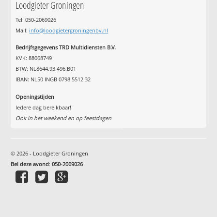
Loodgieter Groningen
Tel: 050-2069026
Mail:
info@loodgietergroningenbv.nl
Bedrijfsgegevens TRD Multidiensten B.V.
KVK: 88068749
BTW: NL8644.93.496.B01
IBAN: NL50 INGB 0798 5512 32
Openingstijden
Iedere dag bereikbaar!
Ook in het weekend en op feestdagen
© 2026 - Loodgieter Groningen
Bel deze avond
:
050-2069026