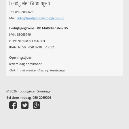
Loodgieter Groningen
Tel: 050-2069026
Mail:
info@loodgietergroningenbv.nl
Bedrijfsgegevens TRD Multidiensten B.V.
KVK: 88068749
BTW: NL8644.93.496.B01
IBAN: NL50 INGB 0798 5512 32
Openingstijden
Iedere dag bereikbaar!
Ook in het weekend en op feestdagen
© 2026 - Loodgieter Groningen
Bel deze middag
:
050-2069026