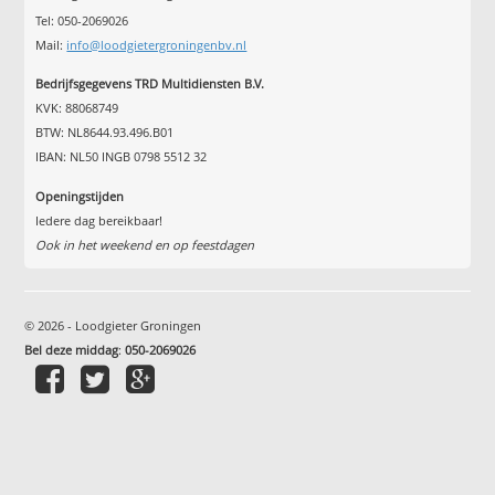
Tel: 050-2069026
Mail:
info@loodgietergroningenbv.nl
Bedrijfsgegevens TRD Multidiensten B.V.
KVK: 88068749
BTW: NL8644.93.496.B01
IBAN: NL50 INGB 0798 5512 32
Openingstijden
Iedere dag bereikbaar!
Ook in het weekend en op feestdagen
© 2026 - Loodgieter Groningen
Bel deze middag
:
050-2069026