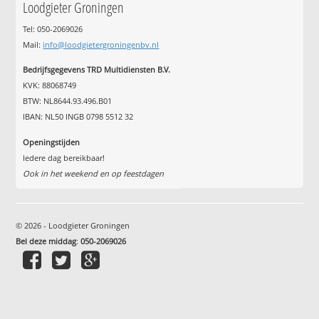
Loodgieter Groningen
Tel: 050-2069026
Mail:
info@loodgietergroningenbv.nl
Bedrijfsgegevens TRD Multidiensten B.V.
KVK: 88068749
BTW: NL8644.93.496.B01
IBAN: NL50 INGB 0798 5512 32
Openingstijden
Iedere dag bereikbaar!
Ook in het weekend en op feestdagen
© 2026 - Loodgieter Groningen
Bel deze middag
:
050-2069026