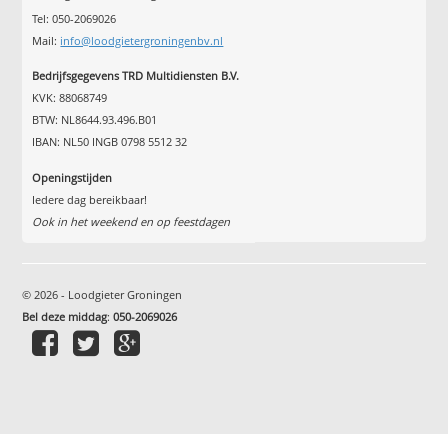
Tel: 050-2069026
Mail:
info@loodgietergroningenbv.nl
Bedrijfsgegevens TRD Multidiensten B.V.
KVK: 88068749
BTW: NL8644.93.496.B01
IBAN: NL50 INGB 0798 5512 32
Openingstijden
Iedere dag bereikbaar!
Ook in het weekend en op feestdagen
© 2026 - Loodgieter Groningen
Bel deze middag
:
050-2069026