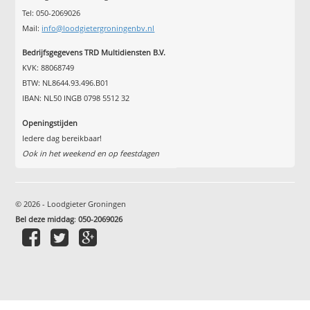
Tel: 050-2069026
Mail:
info@loodgietergroningenbv.nl
Bedrijfsgegevens TRD Multidiensten B.V.
KVK: 88068749
BTW: NL8644.93.496.B01
IBAN: NL50 INGB 0798 5512 32
Openingstijden
Iedere dag bereikbaar!
Ook in het weekend en op feestdagen
© 2026 - Loodgieter Groningen
Bel deze middag
:
050-2069026