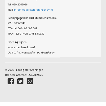
Tel: 050-2069026
Mail:
info@loodgietergroningenbv.nl
Bedrijfsgegevens TRD Multidiensten B.V.
KVK: 88068749
BTW: NL8644.93.496.B01
IBAN: NL50 INGB 0798 5512 32
Openingstijden
Iedere dag bereikbaar!
Ook in het weekend en op feestdagen
© 2026 - Loodgieter Groningen
Bel deze ochtend
:
050-2069026