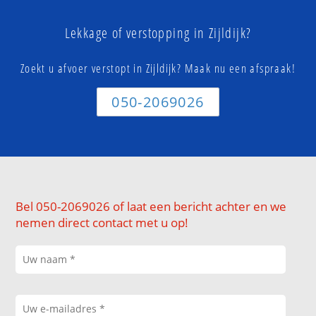
Lekkage of verstopping in Zijldijk?
Zoekt u afvoer verstopt in Zijldijk? Maak nu een afspraak!
050-2069026
Bel 050-2069026 of laat een bericht achter en we
nemen direct contact met u op!