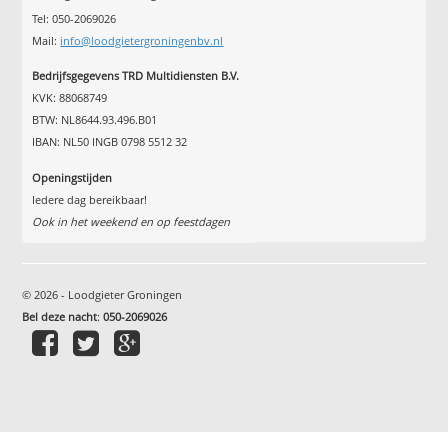
Tel: 050-2069026
Mail:
info@loodgietergroningenbv.nl
Bedrijfsgegevens TRD Multidiensten B.V.
KVK: 88068749
BTW: NL8644.93.496.B01
IBAN: NL50 INGB 0798 5512 32
Openingstijden
Iedere dag bereikbaar!
Ook in het weekend en op feestdagen
© 2026 - Loodgieter Groningen
Bel deze nacht
:
050-2069026