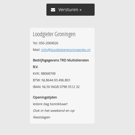
Versturen »
Loodgieter Groningen
Tel: 050-2069026
Mail:
info@loodgietergroningenbv.nl
Bedrijfsgegevens TRD Multidiensten
B.V.
KVK: 88068749
BTW: NL8644.93.496.B01
IBAN: NL50 INGB 0798 5512 32
Openingstijden
Iedere dag bereikbaar!
Ook in het weekend en op
feestdagen