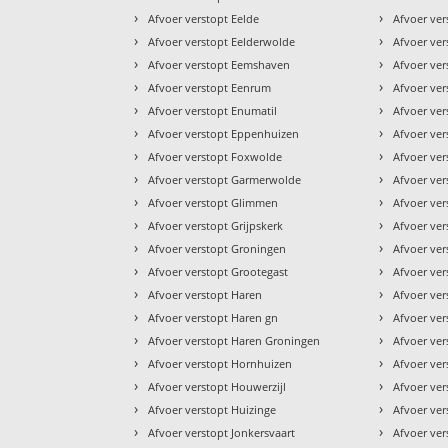
›
›
Afvoer verstopt Eelde
Afvoer ver
›
›
Afvoer verstopt Eelderwolde
Afvoer ve
›
›
Afvoer verstopt Eemshaven
Afvoer vers
›
›
Afvoer verstopt Eenrum
Afvoer ve
›
›
Afvoer verstopt Enumatil
Afvoer ve
›
›
Afvoer verstopt Eppenhuizen
Afvoer ve
›
›
Afvoer verstopt Foxwolde
Afvoer ve
›
›
Afvoer verstopt Garmerwolde
Afvoer ve
›
›
Afvoer verstopt Glimmen
Afvoer ve
›
›
Afvoer verstopt Grijpskerk
Afvoer ver
›
›
Afvoer verstopt Groningen
Afvoer ver
›
›
Afvoer verstopt Grootegast
Afvoer ver
›
›
Afvoer verstopt Haren
Afvoer ve
›
›
Afvoer verstopt Haren gn
Afvoer ve
›
›
Afvoer verstopt Haren Groningen
Afvoer ver
›
›
Afvoer verstopt Hornhuizen
Afvoer ve
›
›
Afvoer verstopt Houwerzijl
Afvoer ve
›
›
Afvoer verstopt Huizinge
Afvoer ve
›
›
Afvoer verstopt Jonkersvaart
Afvoer ve