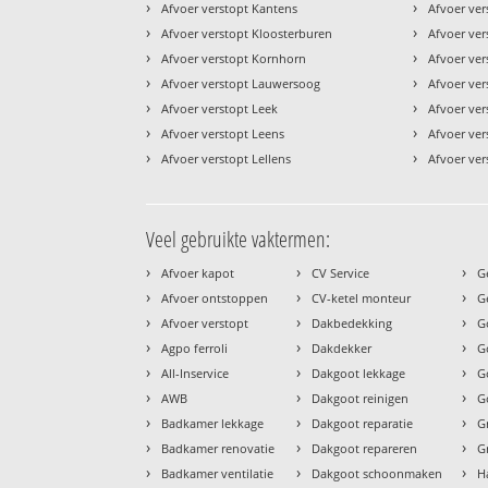
›
›
Afvoer verstopt Kantens
Afvoer ver
›
›
Afvoer verstopt Kloosterburen
Afvoer ver
›
›
Afvoer verstopt Kornhorn
Afvoer ver
›
›
Afvoer verstopt Lauwersoog
Afvoer vers
›
›
Afvoer verstopt Leek
Afvoer ver
›
›
Afvoer verstopt Leens
Afvoer ve
›
›
Afvoer verstopt Lellens
Afvoer ve
Veel gebruikte vaktermen:
›
›
›
Afvoer kapot
CV Service
G
›
›
›
Afvoer ontstoppen
CV-ketel monteur
G
›
›
›
Afvoer verstopt
Dakbedekking
G
›
›
›
Agpo ferroli
Dakdekker
G
›
›
›
All-Inservice
Dakgoot lekkage
G
›
›
›
AWB
Dakgoot reinigen
G
›
›
›
Badkamer lekkage
Dakgoot reparatie
G
›
›
›
Badkamer renovatie
Dakgoot repareren
G
›
›
›
Badkamer ventilatie
Dakgoot schoonmaken
H