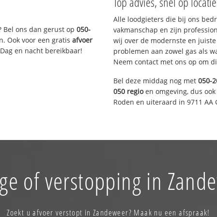
Top advies, snel op locati
Alle loodgieters die bij ons be
? Bel ons dan gerust op
050-
vakmanschap en zijn profession
n. Ook voor een gratis
afvoer
wij over de modernste en juist
 Dag en nacht bereikbaar!
problemen aan zowel gas als wat
Neem contact met ons op om di
Bel deze middag nog met
050-2
050 regio
en omgeving, dus ook 
Roden en uiteraard in 9711 AA 
ge of verstopping in Zand
Zoekt u afvoer verstopt in Zandeweer? Maak nu een afspraak!