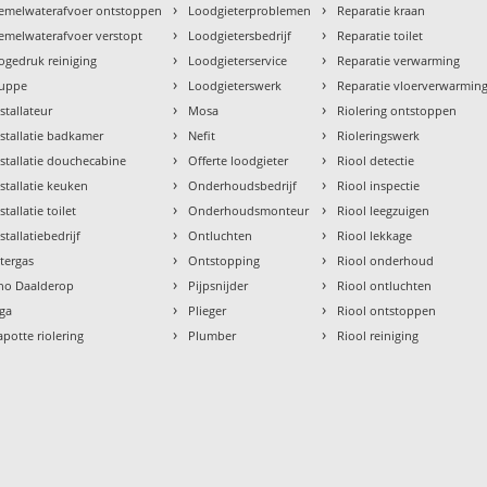
›
›
emelwaterafvoer ontstoppen
Loodgieterproblemen
Reparatie kraan
›
›
emelwaterafvoer verstopt
Loodgietersbedrijf
Reparatie toilet
›
›
ogedruk reiniging
Loodgieterservice
Reparatie verwarming
›
›
uppe
Loodgieterswerk
Reparatie vloerverwarmin
›
›
nstallateur
Mosa
Riolering ontstoppen
›
›
nstallatie badkamer
Nefit
Rioleringswerk
›
›
nstallatie douchecabine
Offerte loodgieter
Riool detectie
›
›
nstallatie keuken
Onderhoudsbedrijf
Riool inspectie
›
›
stallatie toilet
Onderhoudsmonteur
Riool leegzuigen
›
›
stallatiebedrijf
Ontluchten
Riool lekkage
›
›
ntergas
Ontstopping
Riool onderhoud
›
›
tho Daalderop
Pijpsnijder
Riool ontluchten
›
›
aga
Plieger
Riool ontstoppen
›
›
apotte riolering
Plumber
Riool reiniging