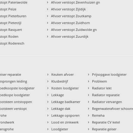
›
stopt Paterswolde
Afvoer verstopt Zevenhuizen gn
›
stopt Peize
Afvoer verstopt Zijldijk
›
stopt Pieterburen
Afvoer verstopt Zoutkamp
›
topt Pieterzijl
Afvoer verstopt Zuidhorn
›
stopt Rasquert
Afvoer verstopt Zuidwolde gn
›
rstopt Roden
Afvoer verstopt Zuurdijk
rstopt Roderesch
›
›
eiser reparatie
Keuken afvoer
Prijsopgave loodgieter
›
›
esprongen leiding
Klusbedrijf
Probleem
›
›
oedkoopste loodgieter
Kosten loodgieter
Radiator lekt
›
›
oedkope loodgieter
Lekkage
Radiator reparatie
›
›
ootsteen ontstoppen
Lekkage badkamer
Radiator vervangen
›
›
ootsteen verstopt
Lekkage dak
Regenwaterafvoer schoo
›
›
rohe
Lekkage opsporen
Remeha
›
›
rondwerk
Lood en zinkwerk
Reparatie CV ketel
›
›
ansgrohe
Loodgieter
Reparatie geiser