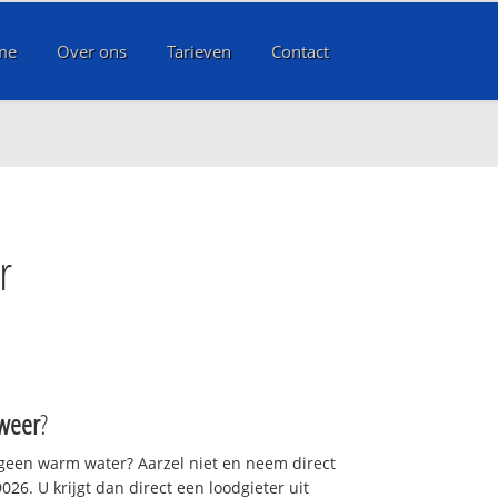
me
Over ons
Tarieven
Contact
r
weer
?
 geen warm water? Aarzel niet en neem direct
26. U krijgt dan direct een loodgieter uit