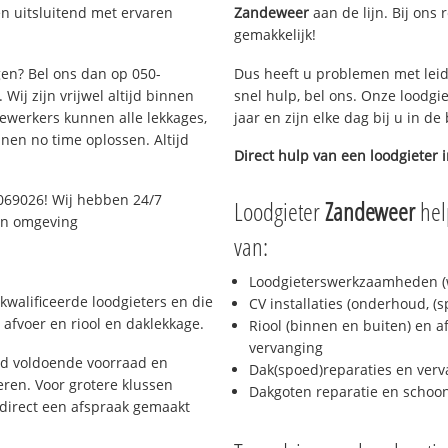
n uitsluitend met ervaren
Zandeweer
aan de lijn. Bij ons 
gemakkelijk!
gen? Bel ons dan op 050-
Dus heeft u problemen met leid
Wij zijn vrijwel altijd binnen
snel hulp, bel ons. Onze loodgi
ewerkers kunnen alle lekkages,
jaar en zijn elke dag bij u in d
en no time oplossen. Altijd
Direct hulp van een loodgieter 
069026! Wij hebben 24/7
Loodgieter
Zandeweer
hel
 en omgeving
van:
Loodgieterswerkzaamheden (w
kwalificeerde loodgieters en die
CV installaties (onderhoud, (
afvoer en riool en daklekkage.
Riool (binnen en buiten) en a
vervanging
jd voldoende voorraad en
Dak(spoed)reparaties en verv
ren. Voor grotere klussen
Dakgoten reparatie en scho
 direct een afspraak gemaakt