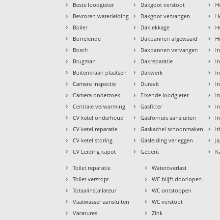
›
›
›
Beste loodgieter
Dakgoot verstopt
H
›
›
›
Bevroren waterleiding
Dakgoot vervangen
H
›
›
›
Boiler
Daklekkage
H
›
›
›
Borrelende
Dakpannen afgewaaid
H
›
›
›
Bosch
Dakpannen vervangen
I
›
›
›
Brugman
Dakreparatie
I
›
›
›
Buitenkraan plaatsen
Dakwerk
I
›
›
›
Camera inspectie
Duravit
I
›
›
›
Camera onderzoek
Erkende loodgieter
In
›
›
›
Centrale verwarming
Gasfitter
In
›
›
›
CV ketel onderhoud
Gasfornuis aansluiten
I
›
›
›
CV ketel reparatie
Gaskachel schoonmaken
I
›
›
›
CV ketel storing
Gasleiding verleggen
J
›
›
›
CV Leiding kapot
Geberit
K
›
›
Toilet reparatie
Wateroverlast
›
›
Toilet verstopt
WC blijft doorlopen
›
›
Totaalinstallateur
WC ontstoppen
›
›
Vaatwasser aansluiten
WC verstopt
›
›
Vacatures
Zink