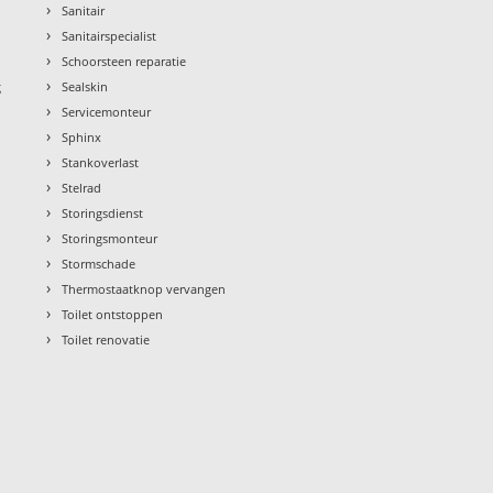
›
Sanitair
›
Sanitairspecialist
›
Schoorsteen reparatie
›
g
Sealskin
›
Servicemonteur
›
Sphinx
›
Stankoverlast
›
Stelrad
›
Storingsdienst
›
Storingsmonteur
›
Stormschade
›
Thermostaatknop vervangen
›
Toilet ontstoppen
›
Toilet renovatie