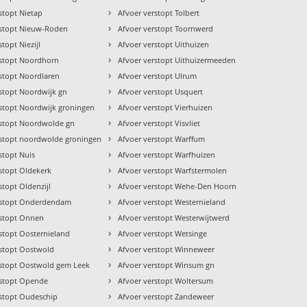
›
stopt Nietap
Afvoer verstopt Tolbert
›
rstopt Nieuw-Roden
Afvoer verstopt Toornwerd
›
topt Niezijl
Afvoer verstopt Uithuizen
›
rstopt Noordhorn
Afvoer verstopt Uithuizermeeden
›
rstopt Noordlaren
Afvoer verstopt Ulrum
›
rstopt Noordwijk gn
Afvoer verstopt Usquert
›
rstopt Noordwijk groningen
Afvoer verstopt Vierhuizen
›
rstopt Noordwolde gn
Afvoer verstopt Visvliet
›
rstopt noordwolde groningen
Afvoer verstopt Warffum
›
stopt Nuis
Afvoer verstopt Warfhuizen
›
stopt Oldekerk
Afvoer verstopt Warfstermolen
›
stopt Oldenzijl
Afvoer verstopt Wehe-Den Hoorn
›
rstopt Onderdendam
Afvoer verstopt Westernieland
›
rstopt Onnen
Afvoer verstopt Westerwijtwerd
›
stopt Oosternieland
Afvoer verstopt Wetsinge
›
rstopt Oostwold
Afvoer verstopt Winneweer
›
rstopt Oostwold gem Leek
Afvoer verstopt Winsum gn
›
rstopt Opende
Afvoer verstopt Woltersum
›
rstopt Oudeschip
Afvoer verstopt Zandeweer