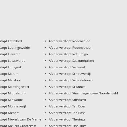
›
stopt Lettelbert
Afvoer verstopt Roderwolde
›
rstopt Leutingewolde
Afvoer verstopt Roodeschool
›
stopt Lieveren
Afvoer verstopt Rottum gn
›
rstopt Lucaswolde
Afvoer verstopt Saaxumhuizen
›
stopt Lutjegast
Afvoer verstopt Sauwerd
›
rstopt Marum
Afvoer verstopt Schouwerzijl
›
stopt Matsloot
Afvoer verstopt Sebaldeburen
›
rstopt Mensingeweer
Afvoer verstopt St Annen
›
rstopt Middelstum
Afvoer verstopt Steenbergen gem Noordenveld
›
rstopt Midwolde
Afvoer verstopt Stitswerd
›
stopt Munnekezijl
Afvoer verstopt Ten Boer
›
stopt Niebert
Afvoer verstopt Ten Post
›
rstopt Niekerk gem De Marne
Afvoer verstopt Thesinge
›
stopt Niekerk Grootegast
Afvoer verstopt Tinallinge