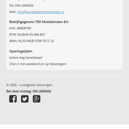
Tel: 050-2069026
Mail:
info@loodgietergroningenbv.nl
Bedrijfsgegevens TRD Multidiensten B.V.
KVK: 88068749
BTW: NL8644.93.496.B01
IBAN: NL50 INGB 0798 5512 32
Openingstijden
Iedere dag bereikbaar!
Ook in het weekend en op feestdagen
© 2026 - Loodgieter Groningen
Bel deze middag
:
050-2069026