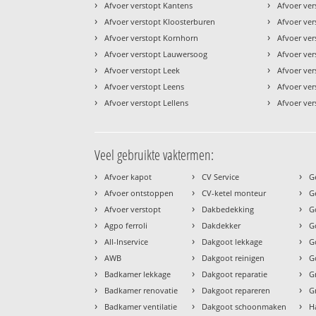
›
›
Afvoer verstopt Kantens
Afvoer ver
›
›
Afvoer verstopt Kloosterburen
Afvoer ver
›
›
Afvoer verstopt Kornhorn
Afvoer ver
›
›
Afvoer verstopt Lauwersoog
Afvoer vers
›
›
Afvoer verstopt Leek
Afvoer ver
›
›
Afvoer verstopt Leens
Afvoer ve
›
›
Afvoer verstopt Lellens
Afvoer ve
Veel gebruikte vaktermen:
›
›
›
Afvoer kapot
CV Service
G
›
›
›
Afvoer ontstoppen
CV-ketel monteur
G
›
›
›
Afvoer verstopt
Dakbedekking
G
›
›
›
Agpo ferroli
Dakdekker
G
›
›
›
All-Inservice
Dakgoot lekkage
G
›
›
›
AWB
Dakgoot reinigen
G
›
›
›
Badkamer lekkage
Dakgoot reparatie
G
›
›
›
Badkamer renovatie
Dakgoot repareren
G
›
›
›
Badkamer ventilatie
Dakgoot schoonmaken
H