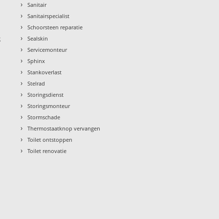
›
Sanitair
›
Sanitairspecialist
›
Schoorsteen reparatie
›
g
Sealskin
›
Servicemonteur
›
Sphinx
›
Stankoverlast
›
Stelrad
›
Storingsdienst
›
Storingsmonteur
›
Stormschade
›
Thermostaatknop vervangen
›
Toilet ontstoppen
›
Toilet renovatie