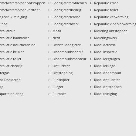
›
›
emelwaterafvoer ontstoppen
Loodgieterproblemen
Reparatie kraan
›
›
emelwaterafvoer verstopt
Loodgietersbedrijf
Reparatie toilet
›
›
ogedruk reiniging
Loodgieterservice
Reparatie verwarming
›
›
uppe
Loodgieterswerk
Reparatie vloerverwarmin
›
›
nstallateur
Mosa
Riolering ontstoppen
›
›
nstallatie badkamer
Nefit
Rioleringswerk
›
›
nstallatie douchecabine
Offerte loodgieter
Riool detectie
›
›
nstallatie keuken
Onderhoudsbedrijf
Riool inspectie
›
›
stallatie toilet
Onderhoudsmonteur
Riool leegzuigen
›
›
stallatiebedrijf
Ontluchten
Riool lekkage
›
›
ntergas
Ontstopping
Riool onderhoud
›
›
tho Daalderop
Pijpsnijder
Riool ontluchten
›
›
aga
Plieger
Riool ontstoppen
›
›
apotte riolering
Plumber
Riool reiniging