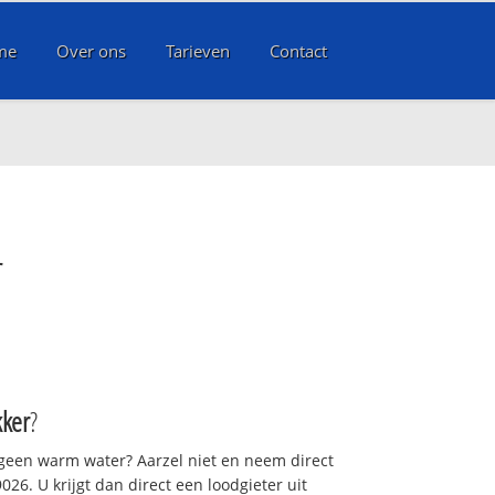
me
Over ons
Tarieven
Contact
r
ker
?
 geen warm water? Aarzel niet en neem direct
26. U krijgt dan direct een loodgieter uit