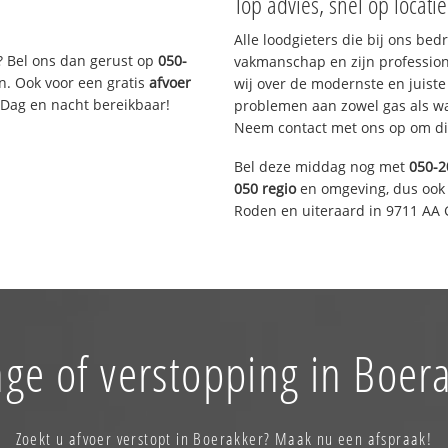
Top advies, snel op locati
Alle loodgieters die bij ons be
? Bel ons dan gerust op
050-
vakmanschap en zijn profession
n. Ook voor een gratis
afvoer
wij over de modernste en juist
 Dag en nacht bereikbaar!
problemen aan zowel gas als wat
Neem contact met ons op om di
Bel deze middag nog met
050-2
050 regio
en omgeving, dus ook 
Roden en uiteraard in 9711 AA 
ge of verstopping in Boer
Zoekt u afvoer verstopt in Boerakker? Maak nu een afspraak!