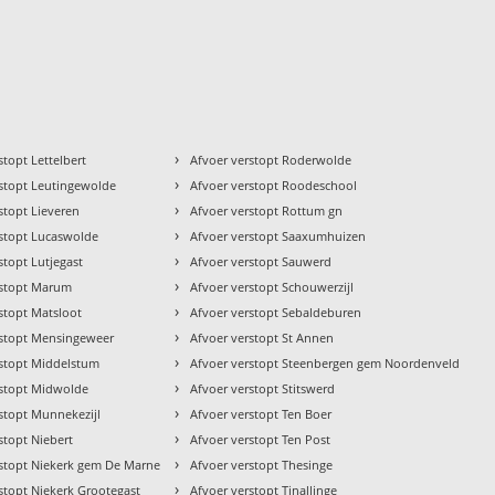
›
stopt Lettelbert
Afvoer verstopt Roderwolde
›
rstopt Leutingewolde
Afvoer verstopt Roodeschool
›
stopt Lieveren
Afvoer verstopt Rottum gn
›
rstopt Lucaswolde
Afvoer verstopt Saaxumhuizen
›
stopt Lutjegast
Afvoer verstopt Sauwerd
›
rstopt Marum
Afvoer verstopt Schouwerzijl
›
stopt Matsloot
Afvoer verstopt Sebaldeburen
›
rstopt Mensingeweer
Afvoer verstopt St Annen
›
rstopt Middelstum
Afvoer verstopt Steenbergen gem Noordenveld
›
rstopt Midwolde
Afvoer verstopt Stitswerd
›
stopt Munnekezijl
Afvoer verstopt Ten Boer
›
stopt Niebert
Afvoer verstopt Ten Post
›
rstopt Niekerk gem De Marne
Afvoer verstopt Thesinge
›
stopt Niekerk Grootegast
Afvoer verstopt Tinallinge