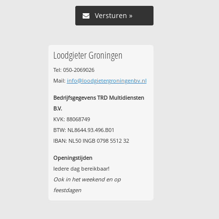
Versturen »
Loodgieter Groningen
Tel: 050-2069026
Mail:
info@loodgietergroningenbv.nl
Bedrijfsgegevens TRD Multidiensten
B.V.
KVK: 88068749
BTW: NL8644.93.496.B01
IBAN: NL50 INGB 0798 5512 32
Openingstijden
Iedere dag bereikbaar!
Ook in het weekend en op
feestdagen