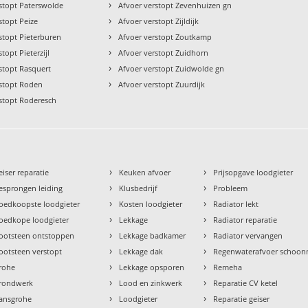
›
stopt Paterswolde
Afvoer verstopt Zevenhuizen gn
›
stopt Peize
Afvoer verstopt Zijldijk
›
stopt Pieterburen
Afvoer verstopt Zoutkamp
›
topt Pieterzijl
Afvoer verstopt Zuidhorn
›
stopt Rasquert
Afvoer verstopt Zuidwolde gn
›
rstopt Roden
Afvoer verstopt Zuurdijk
rstopt Roderesch
›
›
eiser reparatie
Keuken afvoer
Prijsopgave loodgieter
›
›
esprongen leiding
Klusbedrijf
Probleem
›
›
oedkoopste loodgieter
Kosten loodgieter
Radiator lekt
›
›
oedkope loodgieter
Lekkage
Radiator reparatie
›
›
ootsteen ontstoppen
Lekkage badkamer
Radiator vervangen
›
›
ootsteen verstopt
Lekkage dak
Regenwaterafvoer schoo
›
›
rohe
Lekkage opsporen
Remeha
›
›
rondwerk
Lood en zinkwerk
Reparatie CV ketel
›
›
ansgrohe
Loodgieter
Reparatie geiser