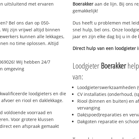
n uitsluitend met ervaren
Boerakker
aan de lijn. Bij ons r
gemakkelijk!
gen? Bel ons dan op 050-
Dus heeft u problemen met leid
Wij zijn vrijwel altijd binnen
snel hulp, bel ons. Onze loodgi
ewerkers kunnen alle lekkages,
jaar en zijn elke dag bij u in d
en no time oplossen. Altijd
Direct hulp van een loodgieter 
069026! Wij hebben 24/7
Loodgieter
Boerakker
helpt
 en omgeving
van:
Loodgieterswerkzaamheden (w
kwalificeerde loodgieters en die
CV installaties (onderhoud, (
afvoer en riool en daklekkage.
Riool (binnen en buiten) en a
vervanging
jd voldoende voorraad en
Dak(spoed)reparaties en verv
ren. Voor grotere klussen
Dakgoten reparatie en scho
 direct een afspraak gemaakt