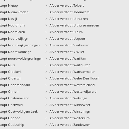
›
stopt Nietap
Afvoer verstopt Tolbert
›
rstopt Nieuw-Roden
Afvoer verstopt Toornwerd
›
topt Niezijl
Afvoer verstopt Uithuizen
›
rstopt Noordhorn
Afvoer verstopt Uithuizermeeden
›
rstopt Noordlaren
Afvoer verstopt Ulrum
›
rstopt Noordwijk gn
Afvoer verstopt Usquert
›
rstopt Noordwijk groningen
Afvoer verstopt Vierhuizen
›
rstopt Noordwolde gn
Afvoer verstopt Visvliet
›
rstopt noordwolde groningen
Afvoer verstopt Warffum
›
stopt Nuis
Afvoer verstopt Warfhuizen
›
stopt Oldekerk
Afvoer verstopt Warfstermolen
›
stopt Oldenzijl
Afvoer verstopt Wehe-Den Hoorn
›
rstopt Onderdendam
Afvoer verstopt Westernieland
›
rstopt Onnen
Afvoer verstopt Westerwijtwerd
›
stopt Oosternieland
Afvoer verstopt Wetsinge
›
rstopt Oostwold
Afvoer verstopt Winneweer
›
rstopt Oostwold gem Leek
Afvoer verstopt Winsum gn
›
rstopt Opende
Afvoer verstopt Woltersum
›
rstopt Oudeschip
Afvoer verstopt Zandeweer