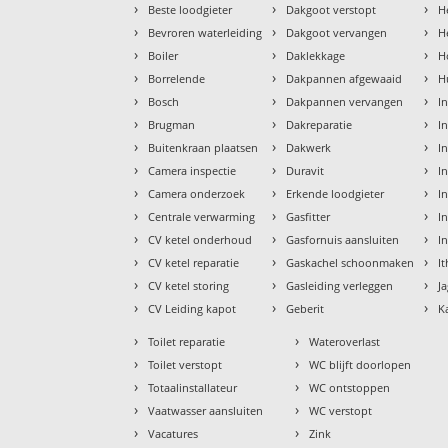
›
›
›
Beste loodgieter
Dakgoot verstopt
H
›
›
›
Bevroren waterleiding
Dakgoot vervangen
H
›
›
›
Boiler
Daklekkage
H
›
›
›
Borrelende
Dakpannen afgewaaid
H
›
›
›
Bosch
Dakpannen vervangen
I
›
›
›
Brugman
Dakreparatie
I
›
›
›
Buitenkraan plaatsen
Dakwerk
I
›
›
›
Camera inspectie
Duravit
I
›
›
›
Camera onderzoek
Erkende loodgieter
In
›
›
›
Centrale verwarming
Gasfitter
In
›
›
›
CV ketel onderhoud
Gasfornuis aansluiten
I
›
›
›
CV ketel reparatie
Gaskachel schoonmaken
I
›
›
›
CV ketel storing
Gasleiding verleggen
J
›
›
›
CV Leiding kapot
Geberit
K
›
›
Toilet reparatie
Wateroverlast
›
›
Toilet verstopt
WC blijft doorlopen
›
›
Totaalinstallateur
WC ontstoppen
›
›
Vaatwasser aansluiten
WC verstopt
›
›
Vacatures
Zink