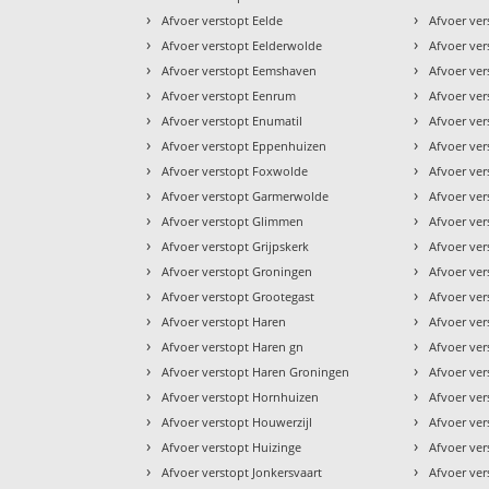
›
›
Afvoer verstopt Eelde
Afvoer ver
›
›
Afvoer verstopt Eelderwolde
Afvoer ve
›
›
Afvoer verstopt Eemshaven
Afvoer vers
›
›
Afvoer verstopt Eenrum
Afvoer ve
›
›
Afvoer verstopt Enumatil
Afvoer ve
›
›
Afvoer verstopt Eppenhuizen
Afvoer ve
›
›
Afvoer verstopt Foxwolde
Afvoer ve
›
›
Afvoer verstopt Garmerwolde
Afvoer ve
›
›
Afvoer verstopt Glimmen
Afvoer ve
›
›
Afvoer verstopt Grijpskerk
Afvoer ver
›
›
Afvoer verstopt Groningen
Afvoer ver
›
›
Afvoer verstopt Grootegast
Afvoer ver
›
›
Afvoer verstopt Haren
Afvoer ve
›
›
Afvoer verstopt Haren gn
Afvoer ve
›
›
Afvoer verstopt Haren Groningen
Afvoer ver
›
›
Afvoer verstopt Hornhuizen
Afvoer ve
›
›
Afvoer verstopt Houwerzijl
Afvoer ve
›
›
Afvoer verstopt Huizinge
Afvoer ve
›
›
Afvoer verstopt Jonkersvaart
Afvoer ve