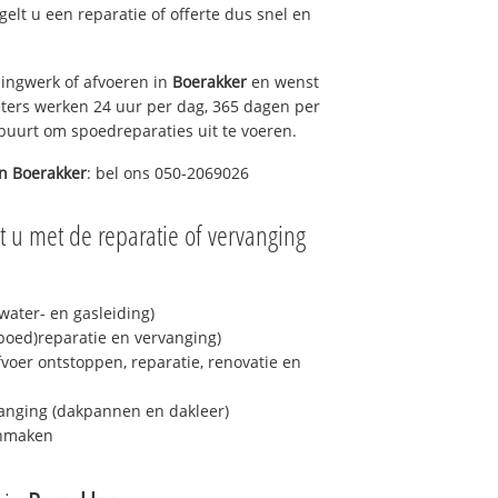
egelt u een reparatie of offerte dus snel en
ingwerk of afvoeren in
Boerakker
en wenst
eters werken 24 uur per dag, 365 dagen per
e buurt om spoedreparaties uit te voeren.
in
Boerakker
: bel ons 050-2069026
 u met de reparatie of vervanging
ater- en gasleiding)
spoed)reparatie en vervanging)
fvoer ontstoppen, reparatie, renovatie en
anging (dakpannen en dakleer)
onmaken