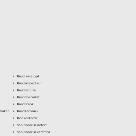
›
Riool verstopt
›
Rioolinspecteur
›
Rioolservice
›
Rioolspecialist
›
Rioolstank
›
nmaken
Riooltechniek
›
Rookdetectie
›
Sanibroyeur defect
›
Sanibroyeur verstopt