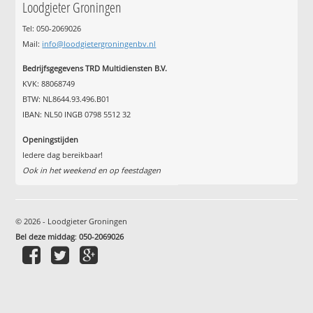
Loodgieter Groningen
Tel: 050-2069026
Mail:
info@loodgietergroningenbv.nl
Bedrijfsgegevens TRD Multidiensten B.V.
KVK: 88068749
BTW: NL8644.93.496.B01
IBAN: NL50 INGB 0798 5512 32
Openingstijden
Iedere dag bereikbaar!
Ook in het weekend en op feestdagen
© 2026 - Loodgieter Groningen
Bel deze middag
:
050-2069026