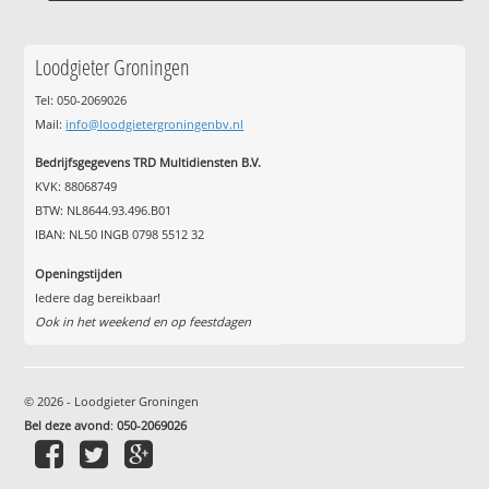
Loodgieter Groningen
Tel: 050-2069026
Mail:
info@loodgietergroningenbv.nl
Bedrijfsgegevens TRD Multidiensten B.V.
KVK: 88068749
BTW: NL8644.93.496.B01
IBAN: NL50 INGB 0798 5512 32
Openingstijden
Iedere dag bereikbaar!
Ook in het weekend en op feestdagen
© 2026 - Loodgieter Groningen
Bel deze avond
:
050-2069026