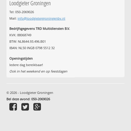
Loodgieter Groningen
Tel: 050-2069026
Mail:
info@loodgietergroningenbv.nl
Bedrijfsgegevens TRD Multidiensten B.V.
KVK: 88068749
BTW: NL8644.93.496.B01
IBAN: NL50 INGB 0798 5512 32
Openingstijden
Iedere dag bereikbaar!
Ook in het weekend en op feestdagen
© 2026 - Loodgieter Groningen
Bel deze avond
:
050-2069026