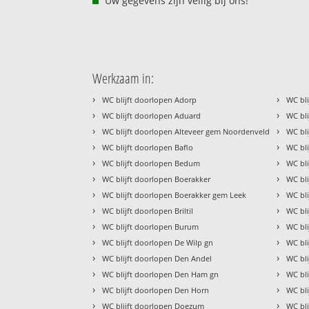
Uw gegevens zijn veilig bij ons!
Werkzaam in:
›
›
WC blijft doorlopen Adorp
WC bli
›
›
WC blijft doorlopen Aduard
WC bl
›
›
WC blijft doorlopen Alteveer gem Noordenveld
WC bli
›
›
WC blijft doorlopen Baflo
WC bl
›
›
WC blijft doorlopen Bedum
WC bli
›
›
WC blijft doorlopen Boerakker
WC bl
›
›
WC blijft doorlopen Boerakker gem Leek
WC bli
›
›
WC blijft doorlopen Briltil
WC bl
›
›
WC blijft doorlopen Burum
WC bl
›
›
WC blijft doorlopen De Wilp gn
WC bl
›
›
WC blijft doorlopen Den Andel
WC bli
›
›
WC blijft doorlopen Den Ham gn
WC bli
›
›
WC blijft doorlopen Den Horn
WC bl
›
›
WC blijft doorlopen Doezum
WC bli