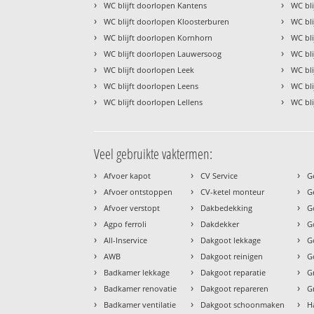
›
›
WC blijft doorlopen Kantens
WC bl
›
›
WC blijft doorlopen Kloosterburen
WC bli
›
›
WC blijft doorlopen Kornhorn
WC bli
›
›
WC blijft doorlopen Lauwersoog
WC bli
›
›
WC blijft doorlopen Leek
WC bli
›
›
WC blijft doorlopen Leens
WC bl
›
›
WC blijft doorlopen Lellens
WC bl
Veel gebruikte vaktermen:
›
›
›
Afvoer kapot
CV Service
G
›
›
›
Afvoer ontstoppen
CV-ketel monteur
G
›
›
›
Afvoer verstopt
Dakbedekking
G
›
›
›
Agpo ferroli
Dakdekker
G
›
›
›
All-Inservice
Dakgoot lekkage
G
›
›
›
AWB
Dakgoot reinigen
G
›
›
›
Badkamer lekkage
Dakgoot reparatie
G
›
›
›
Badkamer renovatie
Dakgoot repareren
G
›
›
›
Badkamer ventilatie
Dakgoot schoonmaken
H