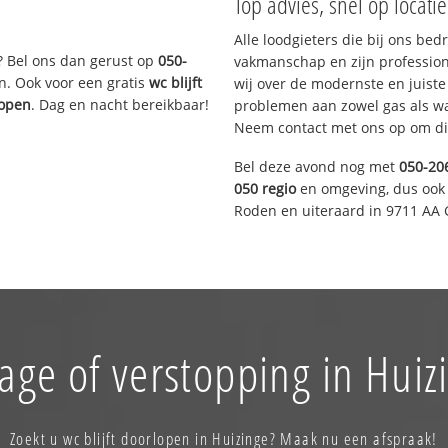
Top advies, snel op locati
Alle loodgieters die bij ons be
? Bel ons dan gerust op
050-
vakmanschap en zijn profession
n. Ook voor een gratis
wc blijft
wij over de modernste en juist
lopen
. Dag en nacht bereikbaar!
problemen aan zowel gas als wat
Neem contact met ons op om di
Bel deze avond nog met
050-20
050 regio
en omgeving, dus ook 
Roden en uiteraard in 9711 AA 
age of verstopping in Huiz
Zoekt u wc blijft doorlopen in Huizinge? Maak nu een afspraak!