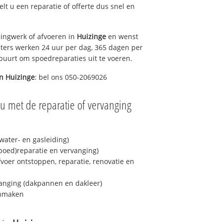
gelt u een reparatie of offerte dus snel en
ingwerk of afvoeren in
Huizinge
en wenst
eters werken 24 uur per dag, 365 dagen per
e buurt om spoedreparaties uit te voeren.
in
Huizinge
: bel ons 050-2069026
u met de reparatie of vervanging
ater- en gasleiding)
spoed)reparatie en vervanging)
fvoer ontstoppen, reparatie, renovatie en
anging (dakpannen en dakleer)
onmaken