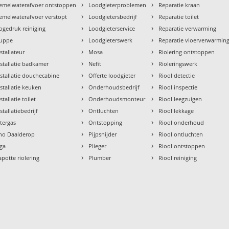
›
›
emelwaterafvoer ontstoppen
Loodgieterproblemen
Reparatie kraan
›
›
emelwaterafvoer verstopt
Loodgietersbedrijf
Reparatie toilet
›
›
ogedruk reiniging
Loodgieterservice
Reparatie verwarming
›
›
uppe
Loodgieterswerk
Reparatie vloerverwarmin
›
›
nstallateur
Mosa
Riolering ontstoppen
›
›
nstallatie badkamer
Nefit
Rioleringswerk
›
›
nstallatie douchecabine
Offerte loodgieter
Riool detectie
›
›
nstallatie keuken
Onderhoudsbedrijf
Riool inspectie
›
›
stallatie toilet
Onderhoudsmonteur
Riool leegzuigen
›
›
stallatiebedrijf
Ontluchten
Riool lekkage
›
›
ntergas
Ontstopping
Riool onderhoud
›
›
tho Daalderop
Pijpsnijder
Riool ontluchten
›
›
aga
Plieger
Riool ontstoppen
›
›
apotte riolering
Plumber
Riool reiniging