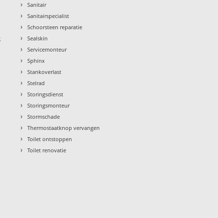
›
Sanitair
›
Sanitairspecialist
›
Schoorsteen reparatie
›
g
Sealskin
›
Servicemonteur
›
Sphinx
›
Stankoverlast
›
Stelrad
›
Storingsdienst
›
Storingsmonteur
›
Stormschade
›
Thermostaatknop vervangen
›
Toilet ontstoppen
›
Toilet renovatie