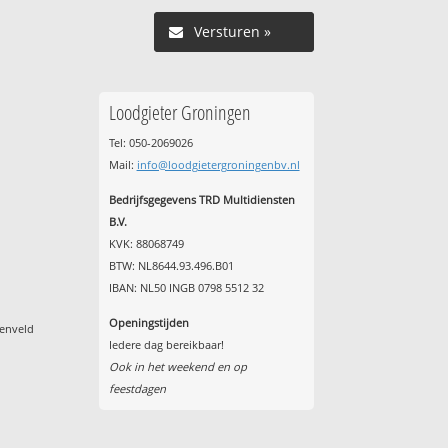
Versturen »
Loodgieter Groningen
Tel: 050-2069026
Mail:
info@loodgietergroningenbv.nl
Bedrijfsgegevens TRD Multidiensten
B.V.
KVK: 88068749
BTW: NL8644.93.496.B01
IBAN: NL50 INGB 0798 5512 32
Openingstijden
denveld
Iedere dag bereikbaar!
Ook in het weekend en op
feestdagen