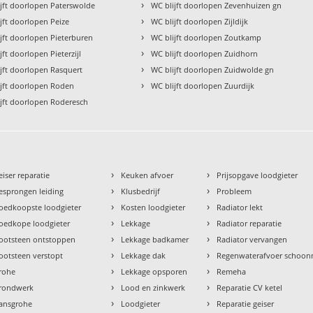
›
ijft doorlopen Paterswolde
WC blijft doorlopen Zevenhuizen gn
›
jft doorlopen Peize
WC blijft doorlopen Zijldijk
›
jft doorlopen Pieterburen
WC blijft doorlopen Zoutkamp
›
jft doorlopen Pieterzijl
WC blijft doorlopen Zuidhorn
›
jft doorlopen Rasquert
WC blijft doorlopen Zuidwolde gn
›
ijft doorlopen Roden
WC blijft doorlopen Zuurdijk
ijft doorlopen Roderesch
›
›
eiser reparatie
Keuken afvoer
Prijsopgave loodgieter
›
›
esprongen leiding
Klusbedrijf
Probleem
›
›
oedkoopste loodgieter
Kosten loodgieter
Radiator lekt
›
›
oedkope loodgieter
Lekkage
Radiator reparatie
›
›
ootsteen ontstoppen
Lekkage badkamer
Radiator vervangen
›
›
ootsteen verstopt
Lekkage dak
Regenwaterafvoer schoo
›
›
rohe
Lekkage opsporen
Remeha
›
›
rondwerk
Lood en zinkwerk
Reparatie CV ketel
›
›
ansgrohe
Loodgieter
Reparatie geiser