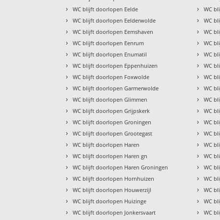
›
›
WC blijft doorlopen Eelde
WC bli
›
›
WC blijft doorlopen Eelderwolde
WC bl
›
›
WC blijft doorlopen Eemshaven
WC bli
›
›
WC blijft doorlopen Eenrum
WC bl
›
›
WC blijft doorlopen Enumatil
WC bl
›
›
WC blijft doorlopen Eppenhuizen
WC bl
›
›
WC blijft doorlopen Foxwolde
WC bl
›
›
WC blijft doorlopen Garmerwolde
WC bl
›
›
WC blijft doorlopen Glimmen
WC bl
›
›
WC blijft doorlopen Grijpskerk
WC bli
›
›
WC blijft doorlopen Groningen
WC bli
›
›
WC blijft doorlopen Grootegast
WC bli
›
›
WC blijft doorlopen Haren
WC bl
›
›
WC blijft doorlopen Haren gn
WC bl
›
›
WC blijft doorlopen Haren Groningen
WC bli
›
›
WC blijft doorlopen Hornhuizen
WC bl
›
›
WC blijft doorlopen Houwerzijl
WC bl
›
›
WC blijft doorlopen Huizinge
WC bl
›
›
WC blijft doorlopen Jonkersvaart
WC bl