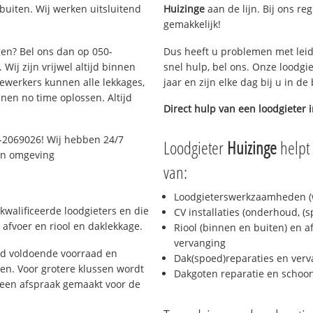
uiten. Wij werken uitsluitend
Huizinge
aan de lijn. Bij ons re
gemakkelijk!
gen? Bel ons dan op 050-
Dus heeft u problemen met leid
Wij zijn vrijwel altijd binnen
snel hulp, bel ons. Onze loodgi
ewerkers kunnen alle lekkages,
jaar en zijn elke dag bij u in d
en no time oplossen. Altijd
Direct hulp van een loodgieter 
-2069026! Wij hebben 24/7
Loodgieter
Huizinge
helpt 
 en omgeving
van:
Loodgieterswerkzaamheden (w
kwalificeerde loodgieters en die
CV installaties (onderhoud, (
afvoer en riool en daklekkage.
Riool (binnen en buiten) en a
vervanging
jd voldoende voorraad en
Dak(spoed)reparaties en verv
n. Voor grotere klussen wordt
Dakgoten reparatie en scho
 een afspraak gemaakt voor de