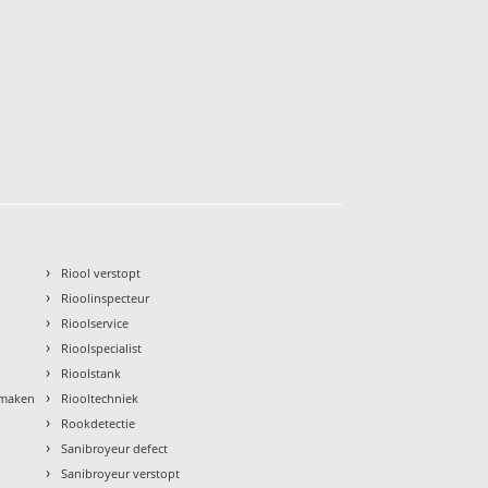
›
Riool verstopt
›
Rioolinspecteur
›
Rioolservice
›
Rioolspecialist
›
Rioolstank
›
nmaken
Riooltechniek
›
Rookdetectie
›
Sanibroyeur defect
›
Sanibroyeur verstopt