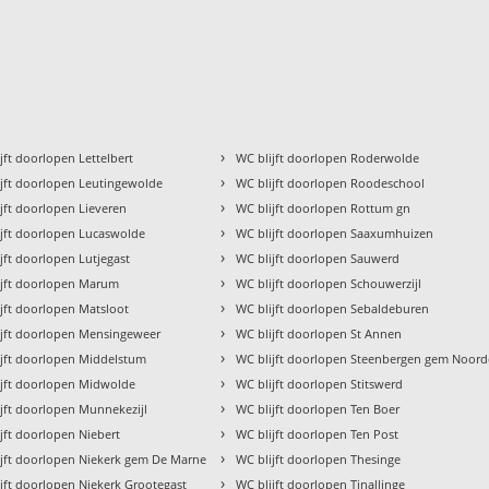
›
jft doorlopen Lettelbert
WC blijft doorlopen Roderwolde
›
ijft doorlopen Leutingewolde
WC blijft doorlopen Roodeschool
›
jft doorlopen Lieveren
WC blijft doorlopen Rottum gn
›
ijft doorlopen Lucaswolde
WC blijft doorlopen Saaxumhuizen
›
jft doorlopen Lutjegast
WC blijft doorlopen Sauwerd
›
ijft doorlopen Marum
WC blijft doorlopen Schouwerzijl
›
jft doorlopen Matsloot
WC blijft doorlopen Sebaldeburen
›
ijft doorlopen Mensingeweer
WC blijft doorlopen St Annen
›
ijft doorlopen Middelstum
WC blijft doorlopen Steenbergen gem Noor
›
ijft doorlopen Midwolde
WC blijft doorlopen Stitswerd
›
jft doorlopen Munnekezijl
WC blijft doorlopen Ten Boer
›
jft doorlopen Niebert
WC blijft doorlopen Ten Post
›
ijft doorlopen Niekerk gem De Marne
WC blijft doorlopen Thesinge
›
jft doorlopen Niekerk Grootegast
WC blijft doorlopen Tinallinge