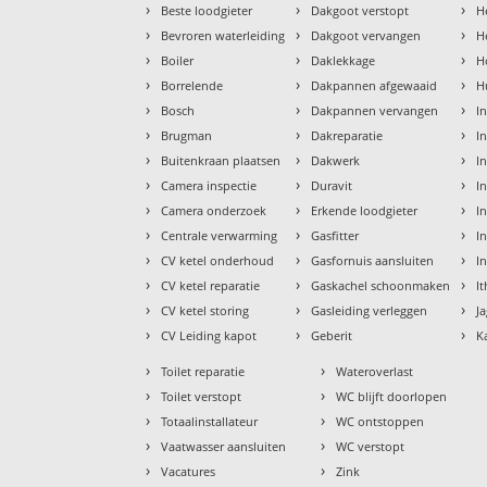
›
›
›
Beste loodgieter
Dakgoot verstopt
H
›
›
›
Bevroren waterleiding
Dakgoot vervangen
H
›
›
›
Boiler
Daklekkage
H
›
›
›
Borrelende
Dakpannen afgewaaid
H
›
›
›
Bosch
Dakpannen vervangen
I
›
›
›
Brugman
Dakreparatie
I
›
›
›
Buitenkraan plaatsen
Dakwerk
I
›
›
›
Camera inspectie
Duravit
I
›
›
›
Camera onderzoek
Erkende loodgieter
In
›
›
›
Centrale verwarming
Gasfitter
In
›
›
›
CV ketel onderhoud
Gasfornuis aansluiten
I
›
›
›
CV ketel reparatie
Gaskachel schoonmaken
I
›
›
›
CV ketel storing
Gasleiding verleggen
J
›
›
›
CV Leiding kapot
Geberit
K
›
›
Toilet reparatie
Wateroverlast
›
›
Toilet verstopt
WC blijft doorlopen
›
›
Totaalinstallateur
WC ontstoppen
›
›
Vaatwasser aansluiten
WC verstopt
›
›
Vacatures
Zink