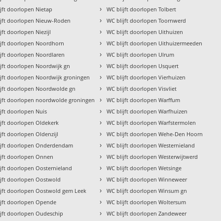
›
jft doorlopen Nietap
WC blijft doorlopen Tolbert
›
ijft doorlopen Nieuw-Roden
WC blijft doorlopen Toornwerd
›
jft doorlopen Niezijl
WC blijft doorlopen Uithuizen
›
ijft doorlopen Noordhorn
WC blijft doorlopen Uithuizermeeden
›
ijft doorlopen Noordlaren
WC blijft doorlopen Ulrum
›
ijft doorlopen Noordwijk gn
WC blijft doorlopen Usquert
›
ijft doorlopen Noordwijk groningen
WC blijft doorlopen Vierhuizen
›
ijft doorlopen Noordwolde gn
WC blijft doorlopen Visvliet
›
ijft doorlopen noordwolde groningen
WC blijft doorlopen Warffum
›
jft doorlopen Nuis
WC blijft doorlopen Warfhuizen
›
jft doorlopen Oldekerk
WC blijft doorlopen Warfstermolen
›
jft doorlopen Oldenzijl
WC blijft doorlopen Wehe-Den Hoorn
›
ijft doorlopen Onderdendam
WC blijft doorlopen Westernieland
›
ijft doorlopen Onnen
WC blijft doorlopen Westerwijtwerd
›
jft doorlopen Oosternieland
WC blijft doorlopen Wetsinge
›
ijft doorlopen Oostwold
WC blijft doorlopen Winneweer
›
ijft doorlopen Oostwold gem Leek
WC blijft doorlopen Winsum gn
›
ijft doorlopen Opende
WC blijft doorlopen Woltersum
›
ijft doorlopen Oudeschip
WC blijft doorlopen Zandeweer