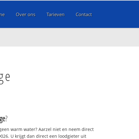
me
Over ons
Tarieven
Contact
ge
ge
?
 geen warm water? Aarzel niet en neem direct
26. U krijgt dan direct een loodgieter uit