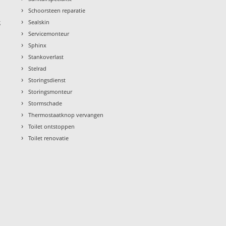
›
Schoorsteen reparatie
›
g
Sealskin
›
Servicemonteur
›
Sphinx
›
Stankoverlast
›
Stelrad
›
Storingsdienst
›
Storingsmonteur
›
Stormschade
›
Thermostaatknop vervangen
›
Toilet ontstoppen
›
Toilet renovatie