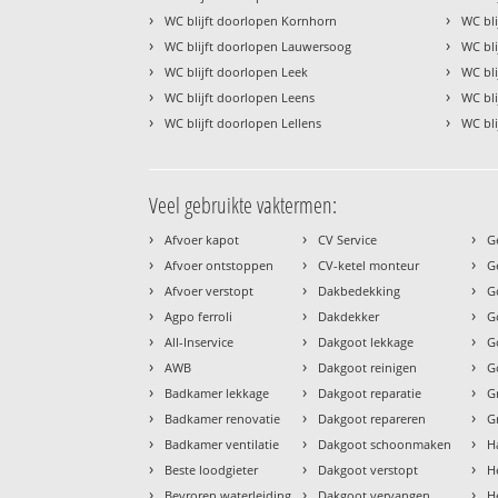
›
›
WC blijft doorlopen Kornhorn
WC bli
›
›
WC blijft doorlopen Lauwersoog
WC bli
›
›
WC blijft doorlopen Leek
WC bli
›
›
WC blijft doorlopen Leens
WC bl
›
›
WC blijft doorlopen Lellens
WC bl
Veel gebruikte vaktermen:
›
›
›
Afvoer kapot
CV Service
G
›
›
›
Afvoer ontstoppen
CV-ketel monteur
G
›
›
›
Afvoer verstopt
Dakbedekking
G
›
›
›
Agpo ferroli
Dakdekker
G
›
›
›
All-Inservice
Dakgoot lekkage
G
›
›
›
AWB
Dakgoot reinigen
G
›
›
›
Badkamer lekkage
Dakgoot reparatie
G
›
›
›
Badkamer renovatie
Dakgoot repareren
G
›
›
›
Badkamer ventilatie
Dakgoot schoonmaken
H
›
›
›
Beste loodgieter
Dakgoot verstopt
H
›
›
›
Bevroren waterleiding
Dakgoot vervangen
H