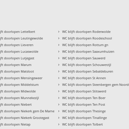
›
jft doorlopen Lettelbert
WC blijft doorlopen Roderwolde
›
ijft doorlopen Leutingewolde
WC blijft doorlopen Roodeschool
›
jft doorlopen Lieveren
WC blijft doorlopen Rottum gn
›
ijft doorlopen Lucaswolde
WC blijft doorlopen Saaxumhuizen
›
jft doorlopen Lutjegast
WC blijft doorlopen Sauwerd
›
ijft doorlopen Marum
WC blijft doorlopen Schouwerzijl
›
jft doorlopen Matsloot
WC blijft doorlopen Sebaldeburen
›
ijft doorlopen Mensingeweer
WC blijft doorlopen St Annen
›
ijft doorlopen Middelstum
WC blijft doorlopen Steenbergen gem Noor
›
ijft doorlopen Midwolde
WC blijft doorlopen Stitswerd
›
jft doorlopen Munnekezijl
WC blijft doorlopen Ten Boer
›
jft doorlopen Niebert
WC blijft doorlopen Ten Post
›
ijft doorlopen Niekerk gem De Marne
WC blijft doorlopen Thesinge
›
jft doorlopen Niekerk Grootegast
WC blijft doorlopen Tinallinge
›
jft doorlopen Nietap
WC blijft doorlopen Tolbert