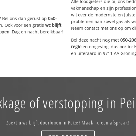
Alle loodgieters die bij ons be
vakmanschap en zijn profession
wij over de modernste en juist
? Bel ons dan gerust op
050-
problemen aan zowel gas als wat
n. Ook voor een gratis
wc blijft
Neem contact met ons op om di
lopen
. Dag en nacht bereikbaar!
Bel deze nacht nog met
050-20
regio
en omgeving, dus ook in: 
en uiteraard in 9711 AA Gronin
kkage of verstopping in Pei
Zoekt u wc blijft doorlopen in Peize? Maak nu een afspraak!