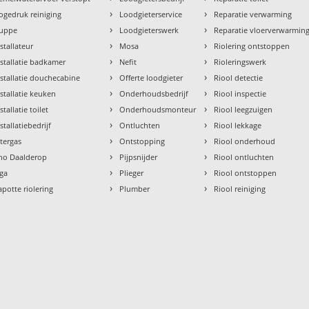
›
›
ogedruk reiniging
Loodgieterservice
Reparatie verwarming
›
›
uppe
Loodgieterswerk
Reparatie vloerverwarmin
›
›
nstallateur
Mosa
Riolering ontstoppen
›
›
nstallatie badkamer
Nefit
Rioleringswerk
›
›
nstallatie douchecabine
Offerte loodgieter
Riool detectie
›
›
nstallatie keuken
Onderhoudsbedrijf
Riool inspectie
›
›
stallatie toilet
Onderhoudsmonteur
Riool leegzuigen
›
›
stallatiebedrijf
Ontluchten
Riool lekkage
›
›
ntergas
Ontstopping
Riool onderhoud
›
›
tho Daalderop
Pijpsnijder
Riool ontluchten
›
›
aga
Plieger
Riool ontstoppen
›
›
apotte riolering
Plumber
Riool reiniging