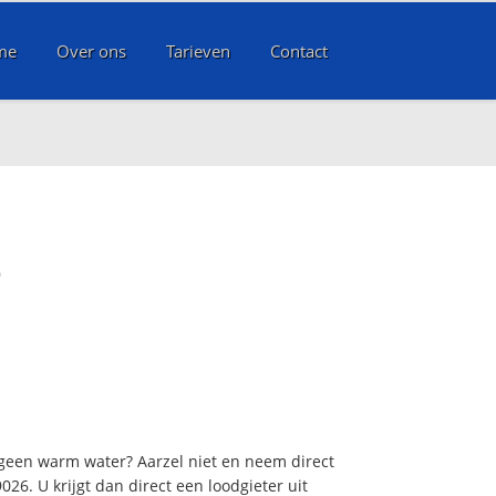
me
Over ons
Tarieven
Contact
e
 geen warm water? Aarzel niet en neem direct
26. U krijgt dan direct een loodgieter uit