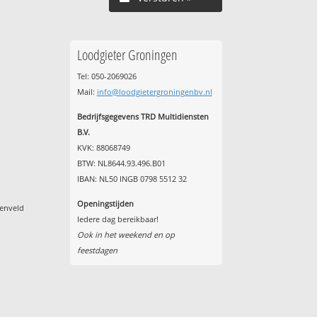
Loodgieter Groningen
Tel: 050-2069026
Mail:
info@loodgietergroningenbv.nl
Bedrijfsgegevens TRD Multidiensten
B.V.
KVK: 88068749
BTW: NL8644.93.496.B01
IBAN: NL50 INGB 0798 5512 32
Openingstijden
denveld
Iedere dag bereikbaar!
Ook in het weekend en op
feestdagen