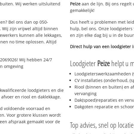
uiten. Wij werken uitsluitend
Peize
aan de lijn. Bij ons regelt
gemakkelijk!
gen? Bel ons dan op 050-
Dus heeft u problemen met leid
Wij zijn vrijwel altijd binnen
hulp, bel ons. Onze loodgieters
ewerkers kunnen alle lekkages,
en zijn elke dag bij u in de buu
en no time oplossen. Altijd
Direct hulp van een loodgieter 
-2069026! Wij hebben 24/7
Loodgieter
Peize
helpt u m
 en omgeving
Loodgieterswerkzaamheden (w
CV installaties (onderhoud, (
Riool (binnen en buiten) en a
kwalificeerde loodgieters en die
vervanging
afvoer en riool en daklekkage.
Dak(spoed)reparaties en verv
Dakgoten reparatie en scho
jd voldoende voorraad en
n. Voor grotere klussen wordt
 een afspraak gemaakt voor de
Top advies, snel op locati