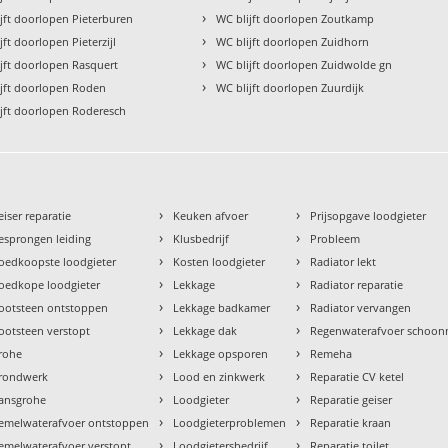
›
jft doorlopen Pieterburen
WC blijft doorlopen Zoutkamp
›
jft doorlopen Pieterzijl
WC blijft doorlopen Zuidhorn
›
jft doorlopen Rasquert
WC blijft doorlopen Zuidwolde gn
›
ijft doorlopen Roden
WC blijft doorlopen Zuurdijk
ijft doorlopen Roderesch
›
›
eiser reparatie
Keuken afvoer
Prijsopgave loodgieter
›
›
esprongen leiding
Klusbedrijf
Probleem
›
›
oedkoopste loodgieter
Kosten loodgieter
Radiator lekt
›
›
oedkope loodgieter
Lekkage
Radiator reparatie
›
›
ootsteen ontstoppen
Lekkage badkamer
Radiator vervangen
›
›
ootsteen verstopt
Lekkage dak
Regenwaterafvoer schoo
›
›
rohe
Lekkage opsporen
Remeha
›
›
rondwerk
Lood en zinkwerk
Reparatie CV ketel
›
›
ansgrohe
Loodgieter
Reparatie geiser
›
›
emelwaterafvoer ontstoppen
Loodgieterproblemen
Reparatie kraan
›
›
emelwaterafvoer verstopt
Loodgietersbedrijf
Reparatie toilet