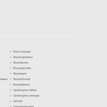
›
Riool verstopt
›
Rioolinspecteur
›
Rioolservice
›
Rioolspecialist
›
Rioolstank
›
nmaken
Riooltechniek
›
Rookdetectie
›
Sanibroyeur defect
›
Sanibroyeur verstopt
›
Sanitair
›
Sanitairspecialist