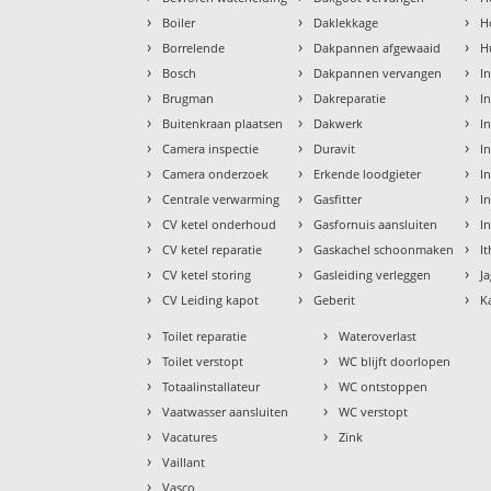
›
›
›
Boiler
Daklekkage
H
›
›
›
Borrelende
Dakpannen afgewaaid
H
›
›
›
Bosch
Dakpannen vervangen
I
›
›
›
Brugman
Dakreparatie
I
›
›
›
Buitenkraan plaatsen
Dakwerk
I
›
›
›
Camera inspectie
Duravit
I
›
›
›
Camera onderzoek
Erkende loodgieter
In
›
›
›
Centrale verwarming
Gasfitter
In
›
›
›
CV ketel onderhoud
Gasfornuis aansluiten
I
›
›
›
CV ketel reparatie
Gaskachel schoonmaken
I
›
›
›
CV ketel storing
Gasleiding verleggen
J
›
›
›
CV Leiding kapot
Geberit
K
›
›
Toilet reparatie
Wateroverlast
›
›
Toilet verstopt
WC blijft doorlopen
›
›
Totaalinstallateur
WC ontstoppen
›
›
Vaatwasser aansluiten
WC verstopt
›
›
Vacatures
Zink
›
Vaillant
›
Vasco