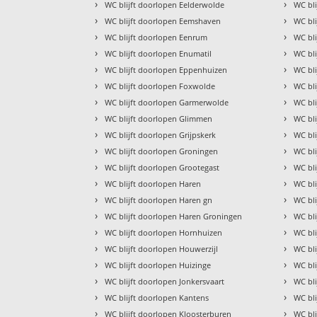
›
›
WC blijft doorlopen Eelderwolde
WC bl
›
›
WC blijft doorlopen Eemshaven
WC bli
›
›
WC blijft doorlopen Eenrum
WC bl
›
›
WC blijft doorlopen Enumatil
WC bl
›
›
WC blijft doorlopen Eppenhuizen
WC bl
›
›
WC blijft doorlopen Foxwolde
WC bl
›
›
WC blijft doorlopen Garmerwolde
WC bl
›
›
WC blijft doorlopen Glimmen
WC bl
›
›
WC blijft doorlopen Grijpskerk
WC bli
›
›
WC blijft doorlopen Groningen
WC bli
›
›
WC blijft doorlopen Grootegast
WC bli
›
›
WC blijft doorlopen Haren
WC bl
›
›
WC blijft doorlopen Haren gn
WC bl
›
›
WC blijft doorlopen Haren Groningen
WC bli
›
›
WC blijft doorlopen Hornhuizen
WC bl
›
›
WC blijft doorlopen Houwerzijl
WC bl
›
›
WC blijft doorlopen Huizinge
WC bl
›
›
WC blijft doorlopen Jonkersvaart
WC bl
›
›
WC blijft doorlopen Kantens
WC bl
›
›
WC blijft doorlopen Kloosterburen
WC bli