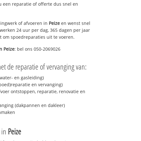
 u een reparatie of offerte dus snel en
ingwerk of afvoeren in
Peize
en wenst snel
 werken 24 uur per dag, 365 dagen per jaar
rt om spoedreparaties uit te voeren.
in
Peize
: bel ons 050-2069026
et de reparatie of vervanging van:
ater- en gasleiding)
spoed)reparatie en vervanging)
fvoer ontstoppen, reparatie, renovatie en
anging (dakpannen en dakleer)
onmaken
e in
Peize