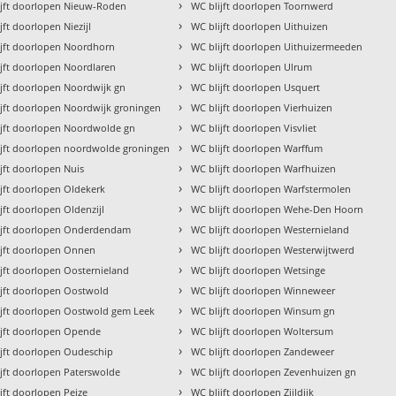
›
ijft doorlopen Nieuw-Roden
WC blijft doorlopen Toornwerd
›
jft doorlopen Niezijl
WC blijft doorlopen Uithuizen
›
ijft doorlopen Noordhorn
WC blijft doorlopen Uithuizermeeden
›
ijft doorlopen Noordlaren
WC blijft doorlopen Ulrum
›
ijft doorlopen Noordwijk gn
WC blijft doorlopen Usquert
›
ijft doorlopen Noordwijk groningen
WC blijft doorlopen Vierhuizen
›
ijft doorlopen Noordwolde gn
WC blijft doorlopen Visvliet
›
ijft doorlopen noordwolde groningen
WC blijft doorlopen Warffum
›
jft doorlopen Nuis
WC blijft doorlopen Warfhuizen
›
jft doorlopen Oldekerk
WC blijft doorlopen Warfstermolen
›
jft doorlopen Oldenzijl
WC blijft doorlopen Wehe-Den Hoorn
›
ijft doorlopen Onderdendam
WC blijft doorlopen Westernieland
›
ijft doorlopen Onnen
WC blijft doorlopen Westerwijtwerd
›
jft doorlopen Oosternieland
WC blijft doorlopen Wetsinge
›
ijft doorlopen Oostwold
WC blijft doorlopen Winneweer
›
ijft doorlopen Oostwold gem Leek
WC blijft doorlopen Winsum gn
›
ijft doorlopen Opende
WC blijft doorlopen Woltersum
›
ijft doorlopen Oudeschip
WC blijft doorlopen Zandeweer
›
ijft doorlopen Paterswolde
WC blijft doorlopen Zevenhuizen gn
›
jft doorlopen Peize
WC blijft doorlopen Zijldijk