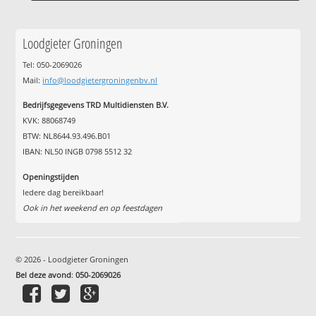
Loodgieter Groningen
Tel: 050-2069026
Mail:
info@loodgietergroningenbv.nl
Bedrijfsgegevens TRD Multidiensten B.V.
KVK: 88068749
BTW: NL8644.93.496.B01
IBAN: NL50 INGB 0798 5512 32
Openingstijden
Iedere dag bereikbaar!
Ook in het weekend en op feestdagen
© 2026 - Loodgieter Groningen
Bel deze avond
:
050-2069026