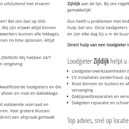
n uitsluitend met ervaren
Zijldijk
aan de lijn. Bij ons regel
gemakkelijk!
gen? Bel ons dan op 050-
Dus heeft u problemen met leid
Wij zijn vrijwel altijd binnen
hulp, bel ons. Onze loodgieters
ewerkers kunnen alle lekkages,
en zijn elke dag bij u in de buu
en no time oplossen. Altijd
Direct hulp van een loodgieter 
-2069026! Wij hebben 24/7
Loodgieter
Zijldijk
helpt u 
 en omgeving
Loodgieterswerkzaamheden (w
CV installaties (onderhoud, (
Riool (binnen en buiten) en a
kwalificeerde loodgieters en die
vervanging
afvoer en riool en daklekkage.
Dak(spoed)reparaties en verv
Dakgoten reparatie en scho
jd voldoende voorraad en
ren. Voor grotere klussen
 direct een afspraak gemaakt
Top advies, snel op locati