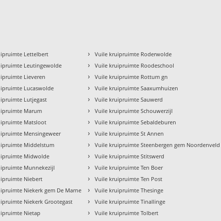
›
uipruimte Lettelbert
Vuile kruipruimte Roderwolde
›
uipruimte Leutingewolde
Vuile kruipruimte Roodeschool
›
uipruimte Lieveren
Vuile kruipruimte Rottum gn
›
uipruimte Lucaswolde
Vuile kruipruimte Saaxumhuizen
›
uipruimte Lutjegast
Vuile kruipruimte Sauwerd
›
ruipruimte Marum
Vuile kruipruimte Schouwerzijl
›
uipruimte Matsloot
Vuile kruipruimte Sebaldeburen
›
ruipruimte Mensingeweer
Vuile kruipruimte St Annen
›
uipruimte Middelstum
Vuile kruipruimte Steenbergen gem Noordenveld
›
ruipruimte Midwolde
Vuile kruipruimte Stitswerd
›
uipruimte Munnekezijl
Vuile kruipruimte Ten Boer
›
uipruimte Niebert
Vuile kruipruimte Ten Post
›
uipruimte Niekerk gem De Marne
Vuile kruipruimte Thesinge
›
uipruimte Niekerk Grootegast
Vuile kruipruimte Tinallinge
›
uipruimte Nietap
Vuile kruipruimte Tolbert