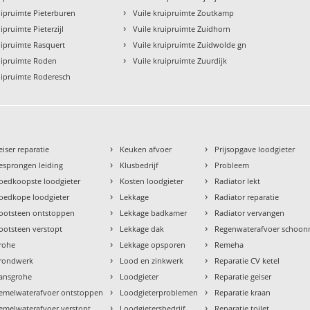
›
uipruimte Pieterburen
Vuile kruipruimte Zoutkamp
›
ipruimte Pieterzijl
Vuile kruipruimte Zuidhorn
›
uipruimte Rasquert
Vuile kruipruimte Zuidwolde gn
›
uipruimte Roden
Vuile kruipruimte Zuurdijk
uipruimte Roderesch
›
›
eiser reparatie
Keuken afvoer
Prijsopgave loodgieter
›
›
esprongen leiding
Klusbedrijf
Probleem
›
›
oedkoopste loodgieter
Kosten loodgieter
Radiator lekt
›
›
oedkope loodgieter
Lekkage
Radiator reparatie
›
›
ootsteen ontstoppen
Lekkage badkamer
Radiator vervangen
›
›
ootsteen verstopt
Lekkage dak
Regenwaterafvoer schoo
›
›
rohe
Lekkage opsporen
Remeha
›
›
rondwerk
Lood en zinkwerk
Reparatie CV ketel
›
›
ansgrohe
Loodgieter
Reparatie geiser
›
›
emelwaterafvoer ontstoppen
Loodgieterproblemen
Reparatie kraan
›
›
emelwaterafvoer verstopt
Loodgietersbedrijf
Reparatie toilet