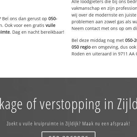
Alle loodgieters die bij ons be
vakmanschap en zijn profession
wij over de modernste en juist
? Bel ons dan gerust op
050-
problemen aan zowel gas als wat
n. Ook voor een gratis
vuile
Neem contact met ons op om di
uimte
. Dag en nacht bereikbaar!
Bel deze middag nog met
050-2
050 regio
en omgeving, dus ook 
Roden en uiteraard in 9711 AA 
kage of verstopping in Zijld
Zoekt u vuile kruipruimte in Zijldijk? Maak nu een afspraak!