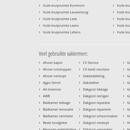
›
›
Vuile kruipruimte Kornhorn
Vuile kr
›
›
Vuile kruipruimte Lauwersoog
Vuile kru
›
›
Vuile kruipruimte Leek
Vuile kr
›
›
Vuile kruipruimte Leens
Vuile kr
›
›
Vuile kruipruimte Lellens
Vuile kr
Veel gebruikte vaktermen:
›
›
›
Afvoer kapot
CV Service
G
›
›
›
Afvoer ontstoppen
CV-ketel monteur
G
›
›
›
Afvoer verstopt
Dakbedekking
G
›
›
›
Agpo ferroli
Dakdekker
G
›
›
›
All-Inservice
Dakgoot lekkage
G
›
›
›
AWB
Dakgoot reinigen
G
›
›
›
Badkamer lekkage
Dakgoot reparatie
G
›
›
›
Badkamer renovatie
Dakgoot repareren
G
›
›
›
Badkamer ventilatie
Dakgoot schoonmaken
H
›
›
›
Beste loodgieter
Dakgoot verstopt
H
›
›
›
Bevroren waterleiding
Dakgoot vervangen
H