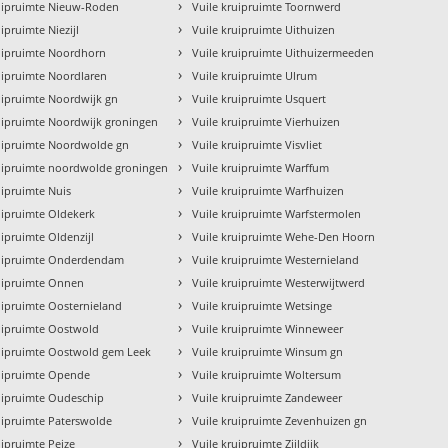
›
ruipruimte Nieuw-Roden
Vuile kruipruimte Toornwerd
›
uipruimte Niezijl
Vuile kruipruimte Uithuizen
›
ruipruimte Noordhorn
Vuile kruipruimte Uithuizermeeden
›
uipruimte Noordlaren
Vuile kruipruimte Ulrum
›
uipruimte Noordwijk gn
Vuile kruipruimte Usquert
›
uipruimte Noordwijk groningen
Vuile kruipruimte Vierhuizen
›
ruipruimte Noordwolde gn
Vuile kruipruimte Visvliet
›
ruipruimte noordwolde groningen
Vuile kruipruimte Warffum
›
uipruimte Nuis
Vuile kruipruimte Warfhuizen
›
uipruimte Oldekerk
Vuile kruipruimte Warfstermolen
›
uipruimte Oldenzijl
Vuile kruipruimte Wehe-Den Hoorn
›
ruipruimte Onderdendam
Vuile kruipruimte Westernieland
›
ruipruimte Onnen
Vuile kruipruimte Westerwijtwerd
›
uipruimte Oosternieland
Vuile kruipruimte Wetsinge
›
uipruimte Oostwold
Vuile kruipruimte Winneweer
›
ruipruimte Oostwold gem Leek
Vuile kruipruimte Winsum gn
›
ruipruimte Opende
Vuile kruipruimte Woltersum
›
uipruimte Oudeschip
Vuile kruipruimte Zandeweer
›
uipruimte Paterswolde
Vuile kruipruimte Zevenhuizen gn
›
uipruimte Peize
Vuile kruipruimte Zijldijk