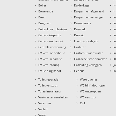
›
›
›
Boiler
Daklekkage
H
›
›
›
Borrelende
Dakpannen afgewaaid
H
›
›
›
Bosch
Dakpannen vervangen
I
›
›
›
Brugman
Dakreparatie
I
›
›
›
Buitenkraan plaatsen
Dakwerk
I
›
›
›
Camera inspectie
Duravit
I
›
›
›
Camera onderzoek
Erkende loodgieter
In
›
›
›
Centrale verwarming
Gasfitter
In
›
›
›
CV ketel onderhoud
Gasfornuis aansluiten
I
›
›
›
CV ketel reparatie
Gaskachel schoonmaken
I
›
›
›
CV ketel storing
Gasleiding verleggen
J
›
›
›
CV Leiding kapot
Geberit
K
›
›
Toilet reparatie
Wateroverlast
›
›
Toilet verstopt
WC blijft doorlopen
›
›
Totaalinstallateur
WC ontstoppen
›
›
Vaatwasser aansluiten
WC verstopt
›
›
Vacatures
Zink
›
Vaillant
›
Vasco