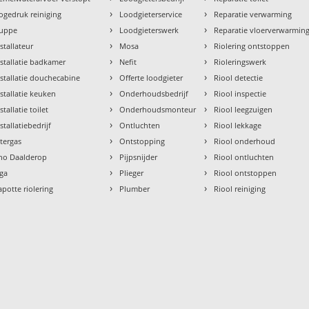
›
›
ogedruk reiniging
Loodgieterservice
Reparatie verwarming
›
›
uppe
Loodgieterswerk
Reparatie vloerverwarmin
›
›
nstallateur
Mosa
Riolering ontstoppen
›
›
nstallatie badkamer
Nefit
Rioleringswerk
›
›
nstallatie douchecabine
Offerte loodgieter
Riool detectie
›
›
nstallatie keuken
Onderhoudsbedrijf
Riool inspectie
›
›
stallatie toilet
Onderhoudsmonteur
Riool leegzuigen
›
›
stallatiebedrijf
Ontluchten
Riool lekkage
›
›
ntergas
Ontstopping
Riool onderhoud
›
›
tho Daalderop
Pijpsnijder
Riool ontluchten
›
›
aga
Plieger
Riool ontstoppen
›
›
apotte riolering
Plumber
Riool reiniging