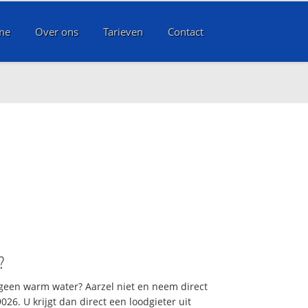
me
Over ons
Tarieven
Contact
k
?
 geen warm water? Aarzel niet en neem direct
26. U krijgt dan direct een loodgieter uit