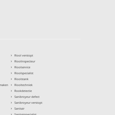
›
Riool verstopt
›
Rioolinspecteur
›
Rioolservice
›
Rioolspecialist
›
Rioolstank
›
nmaken
Riooltechniek
›
Rookdetectie
›
Sanibroyeur defect
›
Sanibroyeur verstopt
›
Sanitair
›
Sanitairspecialist