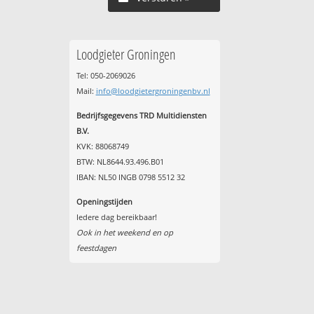
Loodgieter Groningen
Tel: 050-2069026
Mail:
info@loodgietergroningenbv.nl
Bedrijfsgegevens TRD Multidiensten
B.V.
KVK: 88068749
BTW: NL8644.93.496.B01
IBAN: NL50 INGB 0798 5512 32
Openingstijden
Iedere dag bereikbaar!
Ook in het weekend en op
feestdagen