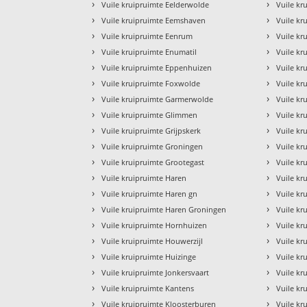
›
›
Vuile kruipruimte Eelderwolde
Vuile k
›
›
Vuile kruipruimte Eemshaven
Vuile kr
›
›
Vuile kruipruimte Eenrum
Vuile k
›
›
Vuile kruipruimte Enumatil
Vuile kr
›
›
Vuile kruipruimte Eppenhuizen
Vuile kr
›
›
Vuile kruipruimte Foxwolde
Vuile kr
›
›
Vuile kruipruimte Garmerwolde
Vuile k
›
›
Vuile kruipruimte Glimmen
Vuile k
›
›
Vuile kruipruimte Grijpskerk
Vuile kr
›
›
Vuile kruipruimte Groningen
Vuile kr
›
›
Vuile kruipruimte Grootegast
Vuile kr
›
›
Vuile kruipruimte Haren
Vuile k
›
›
Vuile kruipruimte Haren gn
Vuile k
›
›
Vuile kruipruimte Haren Groningen
Vuile kr
›
›
Vuile kruipruimte Hornhuizen
Vuile kr
›
›
Vuile kruipruimte Houwerzijl
Vuile k
›
›
Vuile kruipruimte Huizinge
Vuile k
›
›
Vuile kruipruimte Jonkersvaart
Vuile kr
›
›
Vuile kruipruimte Kantens
Vuile kr
›
›
Vuile kruipruimte Kloosterburen
Vuile kr