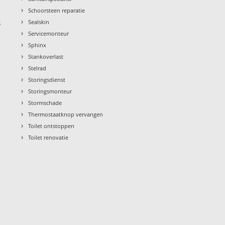
›
Schoorsteen reparatie
›
g
Sealskin
›
Servicemonteur
›
Sphinx
›
Stankoverlast
›
Stelrad
›
Storingsdienst
›
Storingsmonteur
›
Stormschade
›
Thermostaatknop vervangen
›
Toilet ontstoppen
›
Toilet renovatie