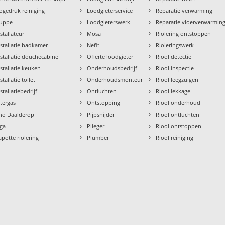
›
›
ogedruk reiniging
Loodgieterservice
Reparatie verwarming
›
›
uppe
Loodgieterswerk
Reparatie vloerverwarmin
›
›
nstallateur
Mosa
Riolering ontstoppen
›
›
nstallatie badkamer
Nefit
Rioleringswerk
›
›
nstallatie douchecabine
Offerte loodgieter
Riool detectie
›
›
nstallatie keuken
Onderhoudsbedrijf
Riool inspectie
›
›
stallatie toilet
Onderhoudsmonteur
Riool leegzuigen
›
›
stallatiebedrijf
Ontluchten
Riool lekkage
›
›
ntergas
Ontstopping
Riool onderhoud
›
›
tho Daalderop
Pijpsnijder
Riool ontluchten
›
›
aga
Plieger
Riool ontstoppen
›
›
apotte riolering
Plumber
Riool reiniging