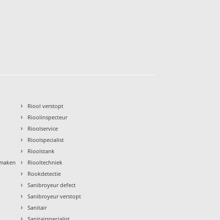
›
Riool verstopt
›
Rioolinspecteur
›
Rioolservice
›
Rioolspecialist
›
Rioolstank
›
nmaken
Riooltechniek
›
Rookdetectie
›
Sanibroyeur defect
›
Sanibroyeur verstopt
›
Sanitair
›
Sanitairspecialist