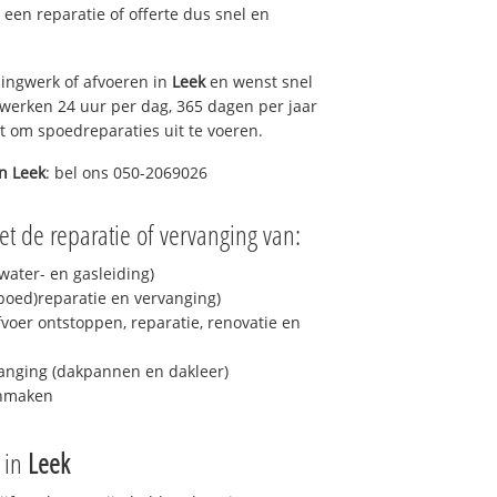
u een reparatie of offerte dus snel en
ingwerk of afvoeren in
Leek
en wenst snel
 werken 24 uur per dag, 365 dagen per jaar
rt om spoedreparaties uit te voeren.
in
Leek
: bel ons 050-2069026
t de reparatie of vervanging van:
ater- en gasleiding)
spoed)reparatie en vervanging)
fvoer ontstoppen, reparatie, renovatie en
anging (dakpannen en dakleer)
onmaken
e in
Leek