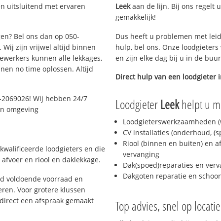
n uitsluitend met ervaren
Leek
aan de lijn. Bij ons regelt 
gemakkelijk!
gen? Bel ons dan op 050-
Dus heeft u problemen met leid
Wij zijn vrijwel altijd binnen
hulp, bel ons. Onze loodgieters
ewerkers kunnen alle lekkages,
en zijn elke dag bij u in de buu
en no time oplossen. Altijd
Direct hulp van een loodgieter 
-2069026! Wij hebben 24/7
Loodgieter
Leek
helpt u me
 en omgeving
Loodgieterswerkzaamheden (w
CV installaties (onderhoud, (
Riool (binnen en buiten) en a
kwalificeerde loodgieters en die
vervanging
afvoer en riool en daklekkage.
Dak(spoed)reparaties en verv
Dakgoten reparatie en scho
jd voldoende voorraad en
ren. Voor grotere klussen
 direct een afspraak gemaakt
Top advies, snel op locati