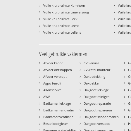
›
›
Vuile kruipruimte Kornhorn
Vuile kr
›
›
Vuile kruipruimte Lauwersoog
Vuile kru
›
›
Vuile kruipruimte Leek
Vuile kr
›
›
Vuile kruipruimte Leens
Vuile kr
›
›
Vuile kruipruimte Lellens
Vuile kr
Veel gebruikte vaktermen:
›
›
›
Afvoer kapot
CV Service
G
›
›
›
Afvoer ontstoppen
CV-ketel monteur
G
›
›
›
Afvoer verstopt
Dakbedekking
G
›
›
›
Agpo ferroli
Dakdekker
G
›
›
›
All-Inservice
Dakgoot lekkage
G
›
›
›
AWB
Dakgoot reinigen
G
›
›
›
Badkamer lekkage
Dakgoot reparatie
G
›
›
›
Badkamer renovatie
Dakgoot repareren
G
›
›
›
Badkamer ventilatie
Dakgoot schoonmaken
H
›
›
›
Beste loodgieter
Dakgoot verstopt
H
›
›
›
Bevroren waterleiding
Dakgoot vervangen
H