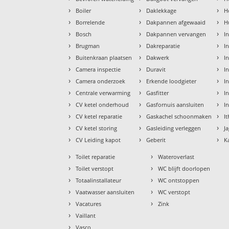
›
›
›
Boiler
Daklekkage
H
›
›
›
Borrelende
Dakpannen afgewaaid
H
›
›
›
Bosch
Dakpannen vervangen
I
›
›
›
Brugman
Dakreparatie
I
›
›
›
Buitenkraan plaatsen
Dakwerk
I
›
›
›
Camera inspectie
Duravit
I
›
›
›
Camera onderzoek
Erkende loodgieter
In
›
›
›
Centrale verwarming
Gasfitter
In
›
›
›
CV ketel onderhoud
Gasfornuis aansluiten
I
›
›
›
CV ketel reparatie
Gaskachel schoonmaken
I
›
›
›
CV ketel storing
Gasleiding verleggen
J
›
›
›
CV Leiding kapot
Geberit
K
›
›
Toilet reparatie
Wateroverlast
›
›
Toilet verstopt
WC blijft doorlopen
›
›
Totaalinstallateur
WC ontstoppen
›
›
Vaatwasser aansluiten
WC verstopt
›
›
Vacatures
Zink
›
Vaillant
›
Vasco