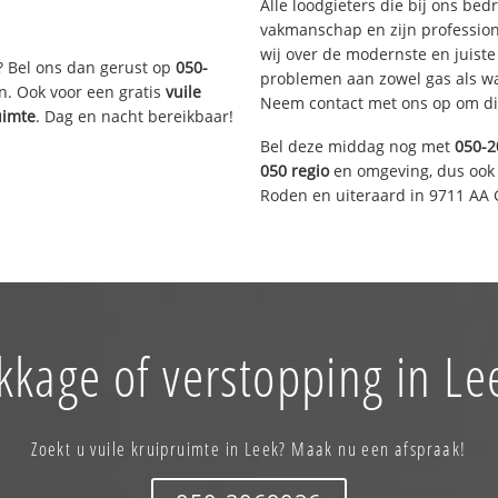
Alle loodgieters die bij ons be
vakmanschap en zijn profession
wij over de modernste en juist
? Bel ons dan gerust op
050-
problemen aan zowel gas als wat
n. Ook voor een gratis
vuile
Neem contact met ons op om di
uimte
. Dag en nacht bereikbaar!
Bel deze middag nog met
050-2
050 regio
en omgeving, dus ook 
Roden en uiteraard in 9711 AA 
kkage of verstopping in Le
Zoekt u vuile kruipruimte in Leek? Maak nu een afspraak!