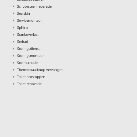
›
Schoorsteen reparatie
›
g
Sealskin
›
Servicemonteur
›
Sphinx
›
Stankoverlast
›
Stelrad
›
Storingsdienst
›
Storingsmonteur
›
Stormschade
›
Thermostaatknop vervangen
›
Toilet ontstoppen
›
Toilet renovatie