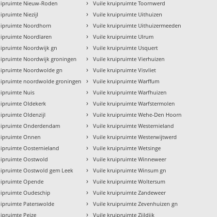
›
ruipruimte Nieuw-Roden
Vuile kruipruimte Toornwerd
›
uipruimte Niezijl
Vuile kruipruimte Uithuizen
›
ruipruimte Noordhorn
Vuile kruipruimte Uithuizermeeden
›
uipruimte Noordlaren
Vuile kruipruimte Ulrum
›
uipruimte Noordwijk gn
Vuile kruipruimte Usquert
›
uipruimte Noordwijk groningen
Vuile kruipruimte Vierhuizen
›
ruipruimte Noordwolde gn
Vuile kruipruimte Visvliet
›
ruipruimte noordwolde groningen
Vuile kruipruimte Warffum
›
uipruimte Nuis
Vuile kruipruimte Warfhuizen
›
uipruimte Oldekerk
Vuile kruipruimte Warfstermolen
›
uipruimte Oldenzijl
Vuile kruipruimte Wehe-Den Hoorn
›
ruipruimte Onderdendam
Vuile kruipruimte Westernieland
›
ruipruimte Onnen
Vuile kruipruimte Westerwijtwerd
›
uipruimte Oosternieland
Vuile kruipruimte Wetsinge
›
uipruimte Oostwold
Vuile kruipruimte Winneweer
›
ruipruimte Oostwold gem Leek
Vuile kruipruimte Winsum gn
›
ruipruimte Opende
Vuile kruipruimte Woltersum
›
uipruimte Oudeschip
Vuile kruipruimte Zandeweer
›
uipruimte Paterswolde
Vuile kruipruimte Zevenhuizen gn
›
uipruimte Peize
Vuile kruipruimte Zijldijk