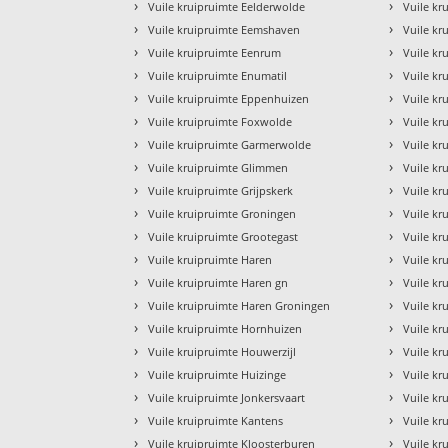
›
›
Vuile kruipruimte Eelderwolde
Vuile k
›
›
Vuile kruipruimte Eemshaven
Vuile kr
›
›
Vuile kruipruimte Eenrum
Vuile k
›
›
Vuile kruipruimte Enumatil
Vuile kr
›
›
Vuile kruipruimte Eppenhuizen
Vuile kr
›
›
Vuile kruipruimte Foxwolde
Vuile kr
›
›
Vuile kruipruimte Garmerwolde
Vuile k
›
›
Vuile kruipruimte Glimmen
Vuile k
›
›
Vuile kruipruimte Grijpskerk
Vuile kr
›
›
Vuile kruipruimte Groningen
Vuile kr
›
›
Vuile kruipruimte Grootegast
Vuile kr
›
›
Vuile kruipruimte Haren
Vuile k
›
›
Vuile kruipruimte Haren gn
Vuile k
›
›
Vuile kruipruimte Haren Groningen
Vuile kr
›
›
Vuile kruipruimte Hornhuizen
Vuile kr
›
›
Vuile kruipruimte Houwerzijl
Vuile k
›
›
Vuile kruipruimte Huizinge
Vuile k
›
›
Vuile kruipruimte Jonkersvaart
Vuile kr
›
›
Vuile kruipruimte Kantens
Vuile kr
›
›
Vuile kruipruimte Kloosterburen
Vuile kr