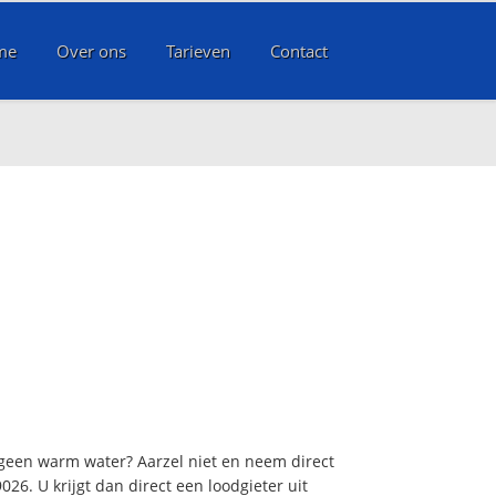
me
Over ons
Tarieven
Contact
 geen warm water? Aarzel niet en neem direct
26. U krijgt dan direct een loodgieter uit