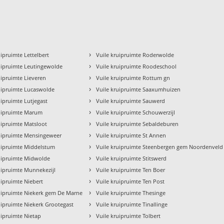
›
uipruimte Lettelbert
Vuile kruipruimte Roderwolde
›
uipruimte Leutingewolde
Vuile kruipruimte Roodeschool
›
uipruimte Lieveren
Vuile kruipruimte Rottum gn
›
uipruimte Lucaswolde
Vuile kruipruimte Saaxumhuizen
›
uipruimte Lutjegast
Vuile kruipruimte Sauwerd
›
ruipruimte Marum
Vuile kruipruimte Schouwerzijl
›
uipruimte Matsloot
Vuile kruipruimte Sebaldeburen
›
ruipruimte Mensingeweer
Vuile kruipruimte St Annen
›
uipruimte Middelstum
Vuile kruipruimte Steenbergen gem Noordenveld
›
ruipruimte Midwolde
Vuile kruipruimte Stitswerd
›
uipruimte Munnekezijl
Vuile kruipruimte Ten Boer
›
uipruimte Niebert
Vuile kruipruimte Ten Post
›
uipruimte Niekerk gem De Marne
Vuile kruipruimte Thesinge
›
uipruimte Niekerk Grootegast
Vuile kruipruimte Tinallinge
›
uipruimte Nietap
Vuile kruipruimte Tolbert