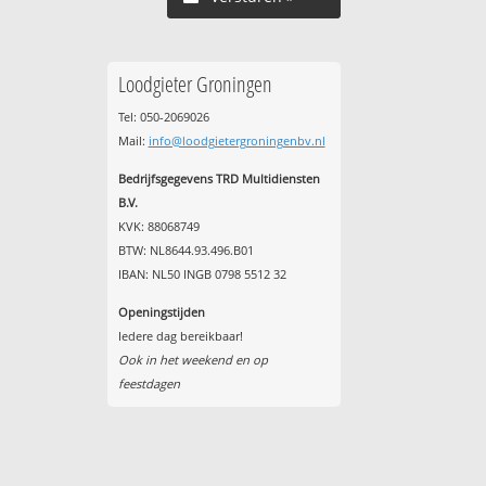
Loodgieter Groningen
Tel: 050-2069026
Mail:
info@loodgietergroningenbv.nl
Bedrijfsgegevens TRD Multidiensten
B.V.
KVK: 88068749
BTW: NL8644.93.496.B01
IBAN: NL50 INGB 0798 5512 32
Openingstijden
Iedere dag bereikbaar!
Ook in het weekend en op
feestdagen