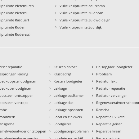
›
uipruimte Pieterburen
Vuile kruipruimte Zoutkamp
›
ipruimte Pieterzijl
Vuile kruipruimte Zuidhorn
›
uipruimte Rasquert
Vuile kruipruimte Zuidwolde gn
›
uipruimte Roden
Vuile kruipruimte Zuurdijk
uipruimte Roderesch
›
›
eiser reparatie
Keuken afvoer
Prijsopgave loodgieter
›
›
esprongen leiding
Klusbedrijf
Probleem
›
›
oedkoopste loodgieter
Kosten loodgieter
Radiator lekt
›
›
oedkope loodgieter
Lekkage
Radiator reparatie
›
›
ootsteen ontstoppen
Lekkage badkamer
Radiator vervangen
›
›
ootsteen verstopt
Lekkage dak
Regenwaterafvoer schoo
›
›
rohe
Lekkage opsporen
Remeha
›
›
rondwerk
Lood en zinkwerk
Reparatie CV ketel
›
›
ansgrohe
Loodgieter
Reparatie geiser
›
›
emelwaterafvoer ontstoppen
Loodgieterproblemen
Reparatie kraan
›
›
emelwaterafvoer verstopt
Loodgietersbedrijf
Reparatie toilet