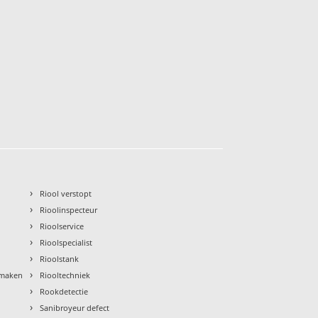
›
Riool verstopt
›
Rioolinspecteur
›
Rioolservice
›
Rioolspecialist
›
Rioolstank
›
nmaken
Riooltechniek
›
Rookdetectie
›
Sanibroyeur defect