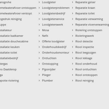
›
›
ansgrohe
Loodgieter
Reparatie geiser
›
›
emelwaterafvoer ontstoppen
Loodgieterproblemen
Reparatie kraan
›
›
emelwaterafvoer verstopt
Loodgietersbedrijf
Reparatie toilet
›
›
ogedruk reiniging
Loodgieterservice
Reparatie verwarming
›
›
uppe
Loodgieterswerk
Reparatie vloerverwarmin
›
›
nstallateur
Mosa
Riolering ontstoppen
›
›
nstallatie badkamer
Nefit
Rioleringswerk
›
›
nstallatie douchecabine
Offerte loodgieter
Riool detectie
›
›
nstallatie keuken
Onderhoudsbedrijf
Riool inspectie
›
›
stallatie toilet
Onderhoudsmonteur
Riool leegzuigen
›
›
stallatiebedrijf
Ontluchten
Riool lekkage
›
›
ntergas
Ontstopping
Riool onderhoud
›
›
tho Daalderop
Pijpsnijder
Riool ontluchten
›
›
aga
Plieger
Riool ontstoppen
›
›
apotte riolering
Plumber
Riool reiniging