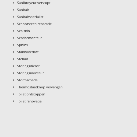
›
Sanibroyeur verstopt
›
Sanitair
›
Sanitairspecialist
›
Schoorsteen reparatie
›
g
Sealskin
›
Servicemonteur
›
Sphinx
›
Stankoverlast
›
Stelrad
›
Storingsdienst
›
Storingsmonteur
›
Stormschade
›
Thermostaatknop vervangen
›
Toilet ontstoppen
›
Toilet renovatie