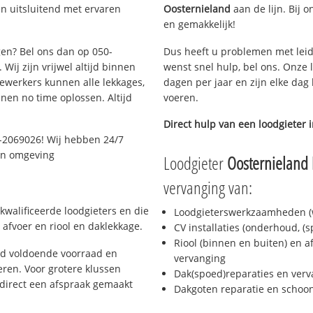
n uitsluitend met ervaren
Oosternieland
aan de lijn. Bij o
en gemakkelijk!
gen? Bel ons dan op 050-
Dus heeft u problemen met leid
Wij zijn vrijwel altijd binnen
wenst snel hulp, bel ons. Onze 
ewerkers kunnen alle lekkages,
dagen per jaar en zijn elke dag 
en no time oplossen. Altijd
voeren.
Direct hulp van een loodgieter 
-2069026! Wij hebben 24/7
 en omgeving
Loodgieter
Oosternieland
vervanging van:
kwalificeerde loodgieters en die
Loodgieterswerkzaamheden (w
afvoer en riool en daklekkage.
CV installaties (onderhoud, (
Riool (binnen en buiten) en a
jd voldoende voorraad en
vervanging
ren. Voor grotere klussen
Dak(spoed)reparaties en verv
 direct een afspraak gemaakt
Dakgoten reparatie en scho