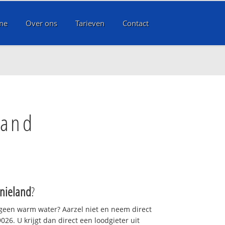
me
Over ons
Tarieven
Contact
land
nieland
?
 geen warm water? Aarzel niet en neem direct
26. U krijgt dan direct een loodgieter uit