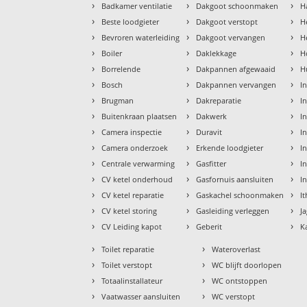
›
›
›
Badkamer ventilatie
Dakgoot schoonmaken
H
›
›
›
Beste loodgieter
Dakgoot verstopt
H
›
›
›
Bevroren waterleiding
Dakgoot vervangen
H
›
›
›
Boiler
Daklekkage
H
›
›
›
Borrelende
Dakpannen afgewaaid
H
›
›
›
Bosch
Dakpannen vervangen
I
›
›
›
Brugman
Dakreparatie
I
›
›
›
Buitenkraan plaatsen
Dakwerk
I
›
›
›
Camera inspectie
Duravit
I
›
›
›
Camera onderzoek
Erkende loodgieter
In
›
›
›
Centrale verwarming
Gasfitter
In
›
›
›
CV ketel onderhoud
Gasfornuis aansluiten
I
›
›
›
CV ketel reparatie
Gaskachel schoonmaken
I
›
›
›
CV ketel storing
Gasleiding verleggen
J
›
›
›
CV Leiding kapot
Geberit
K
›
›
Toilet reparatie
Wateroverlast
›
›
Toilet verstopt
WC blijft doorlopen
›
›
Totaalinstallateur
WC ontstoppen
›
›
Vaatwasser aansluiten
WC verstopt