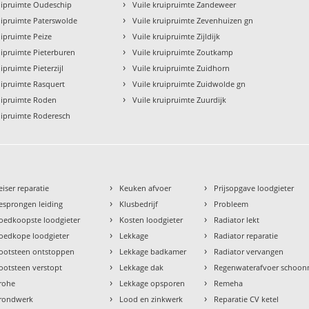
›
uipruimte Oudeschip
Vuile kruipruimte Zandeweer
›
uipruimte Paterswolde
Vuile kruipruimte Zevenhuizen gn
›
uipruimte Peize
Vuile kruipruimte Zijldijk
›
uipruimte Pieterburen
Vuile kruipruimte Zoutkamp
›
ipruimte Pieterzijl
Vuile kruipruimte Zuidhorn
›
uipruimte Rasquert
Vuile kruipruimte Zuidwolde gn
›
uipruimte Roden
Vuile kruipruimte Zuurdijk
uipruimte Roderesch
›
›
eiser reparatie
Keuken afvoer
Prijsopgave loodgieter
›
›
esprongen leiding
Klusbedrijf
Probleem
›
›
oedkoopste loodgieter
Kosten loodgieter
Radiator lekt
›
›
oedkope loodgieter
Lekkage
Radiator reparatie
›
›
ootsteen ontstoppen
Lekkage badkamer
Radiator vervangen
›
›
ootsteen verstopt
Lekkage dak
Regenwaterafvoer schoo
›
›
rohe
Lekkage opsporen
Remeha
›
›
rondwerk
Lood en zinkwerk
Reparatie CV ketel