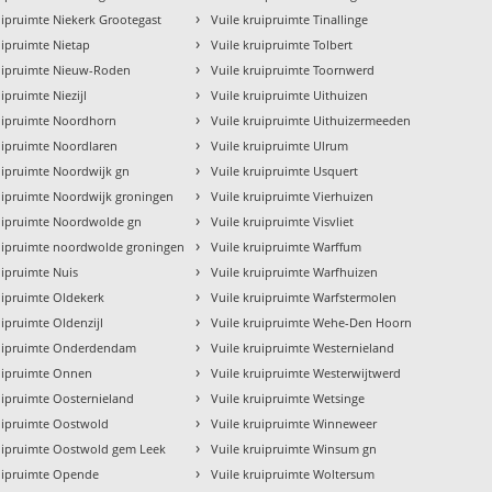
›
uipruimte Niekerk Grootegast
Vuile kruipruimte Tinallinge
›
uipruimte Nietap
Vuile kruipruimte Tolbert
›
ruipruimte Nieuw-Roden
Vuile kruipruimte Toornwerd
›
uipruimte Niezijl
Vuile kruipruimte Uithuizen
›
ruipruimte Noordhorn
Vuile kruipruimte Uithuizermeeden
›
uipruimte Noordlaren
Vuile kruipruimte Ulrum
›
uipruimte Noordwijk gn
Vuile kruipruimte Usquert
›
uipruimte Noordwijk groningen
Vuile kruipruimte Vierhuizen
›
ruipruimte Noordwolde gn
Vuile kruipruimte Visvliet
›
ruipruimte noordwolde groningen
Vuile kruipruimte Warffum
›
uipruimte Nuis
Vuile kruipruimte Warfhuizen
›
uipruimte Oldekerk
Vuile kruipruimte Warfstermolen
›
uipruimte Oldenzijl
Vuile kruipruimte Wehe-Den Hoorn
›
ruipruimte Onderdendam
Vuile kruipruimte Westernieland
›
ruipruimte Onnen
Vuile kruipruimte Westerwijtwerd
›
uipruimte Oosternieland
Vuile kruipruimte Wetsinge
›
uipruimte Oostwold
Vuile kruipruimte Winneweer
›
ruipruimte Oostwold gem Leek
Vuile kruipruimte Winsum gn
›
ruipruimte Opende
Vuile kruipruimte Woltersum