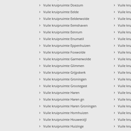
›
›
Vuile kruipruimte Doezum
Vuile kr
›
›
Vuile kruipruimte Eelde
Vuile kr
›
›
Vuile kruipruimte Eelderwolde
Vuile k
›
›
Vuile kruipruimte Eemshaven
Vuile kr
›
›
Vuile kruipruimte Eenrum
Vuile k
›
›
Vuile kruipruimte Enumatil
Vuile kr
›
›
Vuile kruipruimte Eppenhuizen
Vuile kr
›
›
Vuile kruipruimte Foxwolde
Vuile kr
›
›
Vuile kruipruimte Garmerwolde
Vuile k
›
›
Vuile kruipruimte Glimmen
Vuile k
›
›
Vuile kruipruimte Grijpskerk
Vuile kr
›
›
Vuile kruipruimte Groningen
Vuile kr
›
›
Vuile kruipruimte Grootegast
Vuile kr
›
›
Vuile kruipruimte Haren
Vuile k
›
›
Vuile kruipruimte Haren gn
Vuile k
›
›
Vuile kruipruimte Haren Groningen
Vuile kr
›
›
Vuile kruipruimte Hornhuizen
Vuile kr
›
›
Vuile kruipruimte Houwerzijl
Vuile k
›
›
Vuile kruipruimte Huizinge
Vuile k