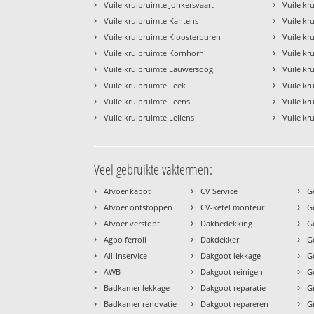
›
›
Vuile kruipruimte Jonkersvaart
Vuile kr
›
›
Vuile kruipruimte Kantens
Vuile kr
›
›
Vuile kruipruimte Kloosterburen
Vuile kr
›
›
Vuile kruipruimte Kornhorn
Vuile kr
›
›
Vuile kruipruimte Lauwersoog
Vuile kru
›
›
Vuile kruipruimte Leek
Vuile kr
›
›
Vuile kruipruimte Leens
Vuile kr
›
›
Vuile kruipruimte Lellens
Vuile kr
Veel gebruikte vaktermen:
›
›
›
Afvoer kapot
CV Service
G
›
›
›
Afvoer ontstoppen
CV-ketel monteur
G
›
›
›
Afvoer verstopt
Dakbedekking
G
›
›
›
Agpo ferroli
Dakdekker
G
›
›
›
All-Inservice
Dakgoot lekkage
G
›
›
›
AWB
Dakgoot reinigen
G
›
›
›
Badkamer lekkage
Dakgoot reparatie
G
›
›
›
Badkamer renovatie
Dakgoot repareren
G