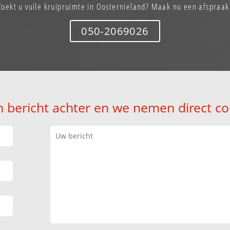
Zoekt u vuile kruipruimte in Oosternieland? Maak nu een afspraak
050-2069026
n bericht achter en we nemen direct co