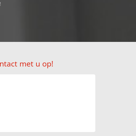
!
ntact met u op!