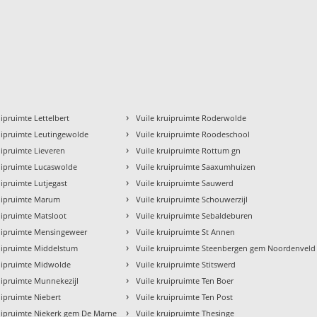
›
uipruimte Lettelbert
Vuile kruipruimte Roderwolde
›
uipruimte Leutingewolde
Vuile kruipruimte Roodeschool
›
uipruimte Lieveren
Vuile kruipruimte Rottum gn
›
uipruimte Lucaswolde
Vuile kruipruimte Saaxumhuizen
›
uipruimte Lutjegast
Vuile kruipruimte Sauwerd
›
ruipruimte Marum
Vuile kruipruimte Schouwerzijl
›
uipruimte Matsloot
Vuile kruipruimte Sebaldeburen
›
ruipruimte Mensingeweer
Vuile kruipruimte St Annen
›
uipruimte Middelstum
Vuile kruipruimte Steenbergen gem Noordenveld
›
ruipruimte Midwolde
Vuile kruipruimte Stitswerd
›
uipruimte Munnekezijl
Vuile kruipruimte Ten Boer
›
uipruimte Niebert
Vuile kruipruimte Ten Post
›
uipruimte Niekerk gem De Marne
Vuile kruipruimte Thesinge