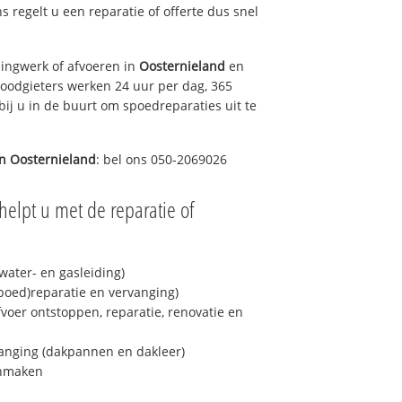
ns regelt u een reparatie of offerte dus snel
ingwerk of afvoeren in
Oosternieland
en
loodgieters werken 24 uur per dag, 365
bij u in de buurt om spoedreparaties uit te
in
Oosternieland
: bel ons 050-2069026
helpt u met de reparatie of
ater- en gasleiding)
spoed)reparatie en vervanging)
fvoer ontstoppen, reparatie, renovatie en
anging (dakpannen en dakleer)
onmaken