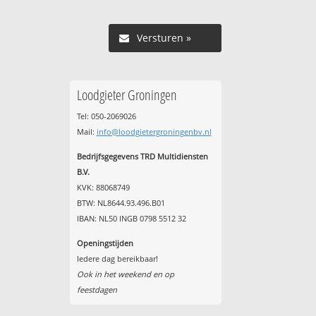
Versturen »
Loodgieter Groningen
Tel: 050-2069026
Mail:
info@loodgietergroningenbv.nl
Bedrijfsgegevens TRD Multidiensten
B.V.
KVK: 88068749
BTW: NL8644.93.496.B01
IBAN: NL50 INGB 0798 5512 32
Openingstijden
Iedere dag bereikbaar!
Ook in het weekend en op
feestdagen