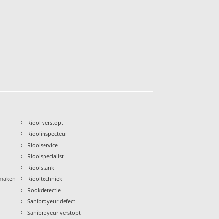
›
Riool verstopt
›
Rioolinspecteur
›
Rioolservice
›
Rioolspecialist
›
Rioolstank
›
nmaken
Riooltechniek
›
Rookdetectie
›
Sanibroyeur defect
›
Sanibroyeur verstopt