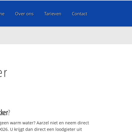
me
Over ons
Tarieven
Contact
er
ker
?
 geen warm water? Aarzel niet en neem direct
26. U krijgt dan direct een loodgieter uit