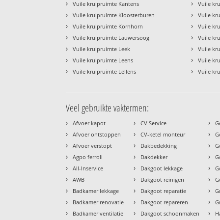
›
›
Vuile kruipruimte Kantens
Vuile kr
›
›
Vuile kruipruimte Kloosterburen
Vuile kr
›
›
Vuile kruipruimte Kornhorn
Vuile kr
›
›
Vuile kruipruimte Lauwersoog
Vuile kru
›
›
Vuile kruipruimte Leek
Vuile kr
›
›
Vuile kruipruimte Leens
Vuile kr
›
›
Vuile kruipruimte Lellens
Vuile kr
Veel gebruikte vaktermen:
›
›
›
Afvoer kapot
CV Service
G
›
›
›
Afvoer ontstoppen
CV-ketel monteur
G
›
›
›
Afvoer verstopt
Dakbedekking
G
›
›
›
Agpo ferroli
Dakdekker
G
›
›
›
All-Inservice
Dakgoot lekkage
G
›
›
›
AWB
Dakgoot reinigen
G
›
›
›
Badkamer lekkage
Dakgoot reparatie
G
›
›
›
Badkamer renovatie
Dakgoot repareren
G
›
›
›
Badkamer ventilatie
Dakgoot schoonmaken
H