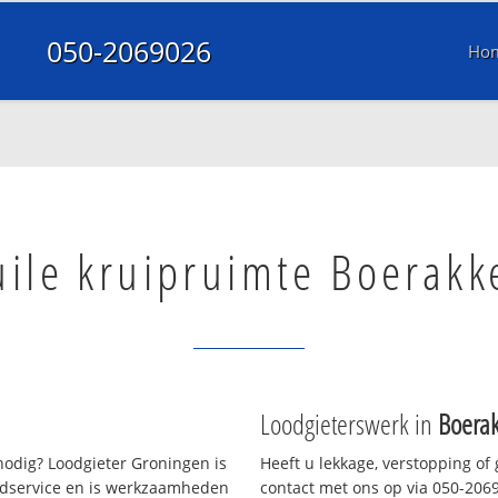
050-2069026
Ho
uile kruipruimte Boerakk
Loodgieterswerk in
Boerak
odig? Loodgieter Groningen is
Heeft u lekkage, verstopping of
oedservice en is werkzaamheden
contact met ons op via 050-20690