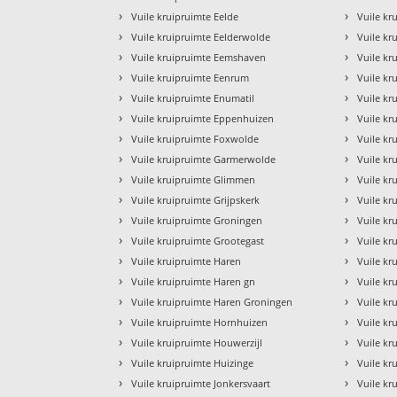
›
›
Vuile kruipruimte Eelde
Vuile kr
›
›
Vuile kruipruimte Eelderwolde
Vuile k
›
›
Vuile kruipruimte Eemshaven
Vuile kr
›
›
Vuile kruipruimte Eenrum
Vuile k
›
›
Vuile kruipruimte Enumatil
Vuile kr
›
›
Vuile kruipruimte Eppenhuizen
Vuile kr
›
›
Vuile kruipruimte Foxwolde
Vuile kr
›
›
Vuile kruipruimte Garmerwolde
Vuile k
›
›
Vuile kruipruimte Glimmen
Vuile k
›
›
Vuile kruipruimte Grijpskerk
Vuile kr
›
›
Vuile kruipruimte Groningen
Vuile kr
›
›
Vuile kruipruimte Grootegast
Vuile kr
›
›
Vuile kruipruimte Haren
Vuile k
›
›
Vuile kruipruimte Haren gn
Vuile k
›
›
Vuile kruipruimte Haren Groningen
Vuile kr
›
›
Vuile kruipruimte Hornhuizen
Vuile kr
›
›
Vuile kruipruimte Houwerzijl
Vuile k
›
›
Vuile kruipruimte Huizinge
Vuile k
›
›
Vuile kruipruimte Jonkersvaart
Vuile kr