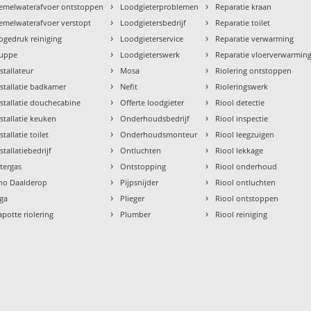
›
›
emelwaterafvoer ontstoppen
Loodgieterproblemen
Reparatie kraan
›
›
emelwaterafvoer verstopt
Loodgietersbedrijf
Reparatie toilet
›
›
ogedruk reiniging
Loodgieterservice
Reparatie verwarming
›
›
uppe
Loodgieterswerk
Reparatie vloerverwarmin
›
›
nstallateur
Mosa
Riolering ontstoppen
›
›
nstallatie badkamer
Nefit
Rioleringswerk
›
›
nstallatie douchecabine
Offerte loodgieter
Riool detectie
›
›
nstallatie keuken
Onderhoudsbedrijf
Riool inspectie
›
›
stallatie toilet
Onderhoudsmonteur
Riool leegzuigen
›
›
stallatiebedrijf
Ontluchten
Riool lekkage
›
›
ntergas
Ontstopping
Riool onderhoud
›
›
tho Daalderop
Pijpsnijder
Riool ontluchten
›
›
aga
Plieger
Riool ontstoppen
›
›
apotte riolering
Plumber
Riool reiniging