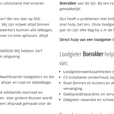
n uitsluitend met ervaren
Boerakker
aan de lijn. Bij ons r
gemakkelijk!
gen? Bel ons dan op 050-
Dus heeft u problemen met leid
Wij zijn vrijwel altijd binnen
snel hulp, bel ons. Onze loodgi
ewerkers kunnen alle lekkages,
jaar en zijn elke dag bij u in d
en no time oplossen. Altijd
Direct hulp van een loodgieter 
2069026! Wij hebben 24/7
Loodgieter
Boerakker
helpt
 en omgeving
van:
Loodgieterswerkzaamheden (w
kwalificeerde loodgieters en die
CV installaties (onderhoud, (
afvoer en riool en daklekkage.
Riool (binnen en buiten) en a
vervanging
jd voldoende voorraad en
Dak(spoed)reparaties en verv
n. Voor grotere klussen wordt
Dakgoten reparatie en scho
 een afspraak gemaakt voor de