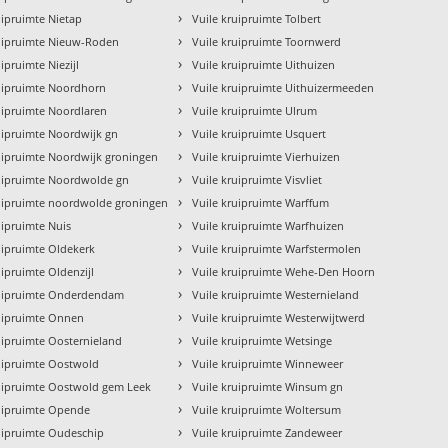
›
uipruimte Nietap
Vuile kruipruimte Tolbert
›
ruipruimte Nieuw-Roden
Vuile kruipruimte Toornwerd
›
uipruimte Niezijl
Vuile kruipruimte Uithuizen
›
ruipruimte Noordhorn
Vuile kruipruimte Uithuizermeeden
›
uipruimte Noordlaren
Vuile kruipruimte Ulrum
›
uipruimte Noordwijk gn
Vuile kruipruimte Usquert
›
uipruimte Noordwijk groningen
Vuile kruipruimte Vierhuizen
›
ruipruimte Noordwolde gn
Vuile kruipruimte Visvliet
›
ruipruimte noordwolde groningen
Vuile kruipruimte Warffum
›
uipruimte Nuis
Vuile kruipruimte Warfhuizen
›
uipruimte Oldekerk
Vuile kruipruimte Warfstermolen
›
uipruimte Oldenzijl
Vuile kruipruimte Wehe-Den Hoorn
›
ruipruimte Onderdendam
Vuile kruipruimte Westernieland
›
ruipruimte Onnen
Vuile kruipruimte Westerwijtwerd
›
uipruimte Oosternieland
Vuile kruipruimte Wetsinge
›
uipruimte Oostwold
Vuile kruipruimte Winneweer
›
ruipruimte Oostwold gem Leek
Vuile kruipruimte Winsum gn
›
ruipruimte Opende
Vuile kruipruimte Woltersum
›
uipruimte Oudeschip
Vuile kruipruimte Zandeweer