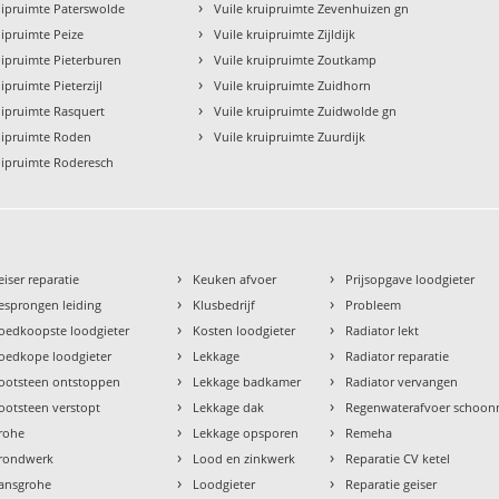
›
uipruimte Paterswolde
Vuile kruipruimte Zevenhuizen gn
›
uipruimte Peize
Vuile kruipruimte Zijldijk
›
uipruimte Pieterburen
Vuile kruipruimte Zoutkamp
›
ipruimte Pieterzijl
Vuile kruipruimte Zuidhorn
›
uipruimte Rasquert
Vuile kruipruimte Zuidwolde gn
›
uipruimte Roden
Vuile kruipruimte Zuurdijk
uipruimte Roderesch
›
›
eiser reparatie
Keuken afvoer
Prijsopgave loodgieter
›
›
esprongen leiding
Klusbedrijf
Probleem
›
›
oedkoopste loodgieter
Kosten loodgieter
Radiator lekt
›
›
oedkope loodgieter
Lekkage
Radiator reparatie
›
›
ootsteen ontstoppen
Lekkage badkamer
Radiator vervangen
›
›
ootsteen verstopt
Lekkage dak
Regenwaterafvoer schoo
›
›
rohe
Lekkage opsporen
Remeha
›
›
rondwerk
Lood en zinkwerk
Reparatie CV ketel
›
›
ansgrohe
Loodgieter
Reparatie geiser