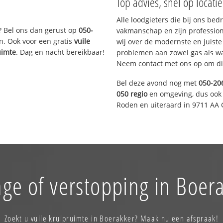
Top advies, snel op locati
Alle loodgieters die bij ons be
? Bel ons dan gerust op
050-
vakmanschap en zijn profession
n. Ook voor een gratis
vuile
wij over de modernste en juist
uimte
. Dag en nacht bereikbaar!
problemen aan zowel gas als wat
Neem contact met ons op om di
Bel deze avond nog met
050-20
050 regio
en omgeving, dus ook 
Roden en uiteraard in 9711 AA 
ge of verstopping in Boer
Zoekt u vuile kruipruimte in Boerakker? Maak nu een afspraak!