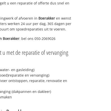
egelt u een reparatie of offerte dus snel en
ingwerk of afvoeren in
Boerakker
en wenst
eters werken 24 uur per dag, 365 dagen per
e buurt om spoedreparaties uit te voeren.
in
Boerakker
: bel ons 050-2069026
 u met de reparatie of vervanging
ater- en gasleiding)
spoed)reparatie en vervanging)
fvoer ontstoppen, reparatie, renovatie en
anging (dakpannen en dakleer)
onmaken