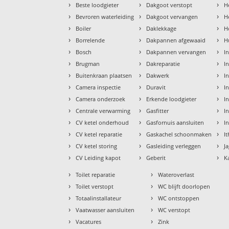
›
›
›
Beste loodgieter
Dakgoot verstopt
H
›
›
›
Bevroren waterleiding
Dakgoot vervangen
H
›
›
›
Boiler
Daklekkage
H
›
›
›
Borrelende
Dakpannen afgewaaid
H
›
›
›
Bosch
Dakpannen vervangen
I
›
›
›
Brugman
Dakreparatie
I
›
›
›
Buitenkraan plaatsen
Dakwerk
I
›
›
›
Camera inspectie
Duravit
I
›
›
›
Camera onderzoek
Erkende loodgieter
In
›
›
›
Centrale verwarming
Gasfitter
In
›
›
›
CV ketel onderhoud
Gasfornuis aansluiten
I
›
›
›
CV ketel reparatie
Gaskachel schoonmaken
I
›
›
›
CV ketel storing
Gasleiding verleggen
J
›
›
›
CV Leiding kapot
Geberit
K
›
›
Toilet reparatie
Wateroverlast
›
›
Toilet verstopt
WC blijft doorlopen
›
›
Totaalinstallateur
WC ontstoppen
›
›
Vaatwasser aansluiten
WC verstopt
›
›
Vacatures
Zink