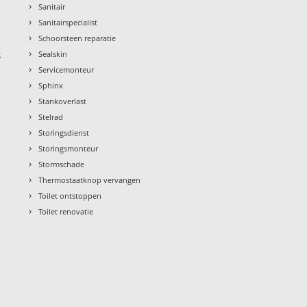
›
Sanitair
›
Sanitairspecialist
›
Schoorsteen reparatie
›
g
Sealskin
›
Servicemonteur
›
Sphinx
›
Stankoverlast
›
Stelrad
›
Storingsdienst
›
Storingsmonteur
›
Stormschade
›
Thermostaatknop vervangen
›
Toilet ontstoppen
›
Toilet renovatie