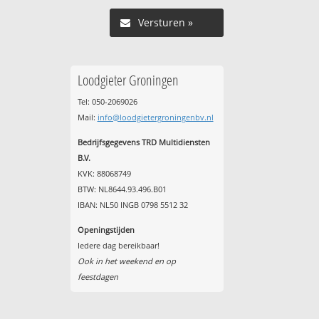
Versturen »
Loodgieter Groningen
Tel: 050-2069026
Mail:
info@loodgietergroningenbv.nl
Bedrijfsgegevens TRD Multidiensten
B.V.
KVK: 88068749
BTW: NL8644.93.496.B01
IBAN: NL50 INGB 0798 5512 32
Openingstijden
Iedere dag bereikbaar!
Ook in het weekend en op
feestdagen