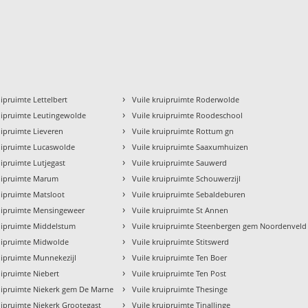
›
uipruimte Lettelbert
Vuile kruipruimte Roderwolde
›
uipruimte Leutingewolde
Vuile kruipruimte Roodeschool
›
uipruimte Lieveren
Vuile kruipruimte Rottum gn
›
uipruimte Lucaswolde
Vuile kruipruimte Saaxumhuizen
›
uipruimte Lutjegast
Vuile kruipruimte Sauwerd
›
ruipruimte Marum
Vuile kruipruimte Schouwerzijl
›
uipruimte Matsloot
Vuile kruipruimte Sebaldeburen
›
ruipruimte Mensingeweer
Vuile kruipruimte St Annen
›
uipruimte Middelstum
Vuile kruipruimte Steenbergen gem Noordenveld
›
ruipruimte Midwolde
Vuile kruipruimte Stitswerd
›
uipruimte Munnekezijl
Vuile kruipruimte Ten Boer
›
uipruimte Niebert
Vuile kruipruimte Ten Post
›
uipruimte Niekerk gem De Marne
Vuile kruipruimte Thesinge
›
uipruimte Niekerk Grootegast
Vuile kruipruimte Tinallinge