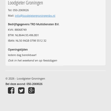
Loodgieter Groningen
Tel: 050-2069026
Mail:
info@loodgietergroningenbv.nl
Bedrijfsgegevens TRD Multidiensten B.V.
KVK: 88068749
BTW: NL8644.93.496.B01
IBAN: NL50 INGB 0798 5512 32
Openingstijden
Iedere dag bereikbaar!
Ook in het weekend en op feestdagen
© 2026 - Loodgieter Groningen
Bel deze avond
:
050-2069026